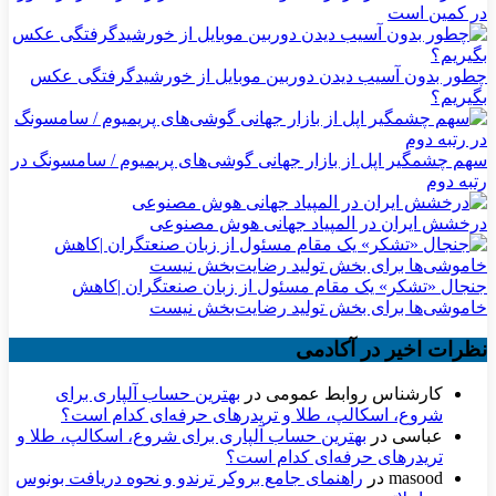
در کمین است
چطور بدون آسیب دیدن دوربین موبایل از خورشیدگرفتگی عکس
بگیریم؟
سهم چشمگیر اپل از بازار جهانی گوشی‌های پریمیوم / سامسونگ در
رتبه دوم
درخشش ایران در المپیاد جهانی هوش مصنوعی
جنجال «تشکر» یک مقام مسئول از زبان صنعتگران |کاهش
خاموشی‌ها برای بخش تولید رضایت‌بخش نیست
نظرات اخیر در آکادمی
کارشناس روابط عمومی
در
بهترین حساب آلپاری برای
شروع، اسکالپ، طلا و تریدرهای حرفه‌ای کدام است؟
عباسی
در
بهترین حساب آلپاری برای شروع، اسکالپ، طلا و
تریدرهای حرفه‌ای کدام است؟
masood
در
راهنمای جامع بروکر ترندو و نحوه دریافت بونوس