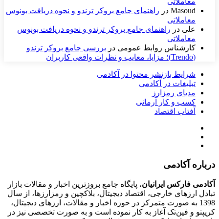
معاملاتی
Masoud
در
راهنمای جامع بروکر ترندو و نحوه دریافت بونوس
معاملاتی
علی
در
راهنمای جامع بروکر ترندو و نحوه دریافت بونوس
معاملاتی
کارشناس روابط عمومی
در
بررسی جامع بروکر ترندو
(Trendo)؛ مزایا، معایب و نظرات واقعی کاربران
شرایط بازنشر محتوا در آکادمی
تبلیغات در آکادمی
مدیای رمزارز
کسب و کار آرمانی
آفتاب اقتصاد
درباره آکادمی
آکادمی فارکس ایرانیان
، پایگاه جامع بروزترین اخبار و مقالات بازار
تبادل ارزهای خارجی، اقتصاد دیجیتال، بلاکچین و رمزارزها، از سال
1398 به صورت متمرکز در حوزه اخبار و مقالات، ارزهای‌ دیجیتال،
کریپتو و فین‌تک آغاز به کار نموده است و به صورت تخصصی نیز در