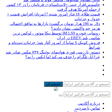
جاسوس‌افزار چینی «لایت‌اسپای»، قربانیان را در ۱۳ کشور
ازجمله آمریکا هدف گرفت
قیمت طلای 18عیار امروز شنبه 17مرداد/ افزایش قیمت +
جدول و جزئیات
دلار به 186 هزار تومان برگشت/ بازارها به توافق احتمالی
هرمز چه واکنشی نشان دادند؟
رونمایی خودرو IM LS9 توسط نیکا موتور ، لوکس ترین
شاسی بلند EREV در ایران
فروش کوییک S سایپا از امروز آغاز شد؛ جزئیات ثبت‌نام و
شرایط
دستور بازرسی فوری هواپیمای بوئینگ ۷۳۷ مکس صادر شد
چرا اپل تلگرام را حذف می‌کند اما ایکس را نه؟
جستجو کن
درباره آکادمی
تماس با سردبیر