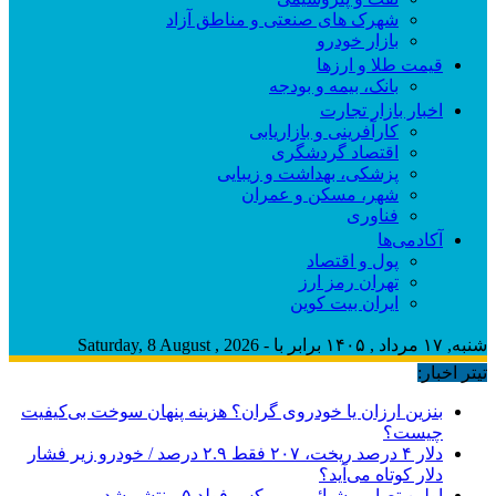
شهرک های صنعتی و مناطق آزاد
بازار خودرو
قیمت طلا و ارزها
بانک، بیمه و بودجه
اخبار بازار تجارت
کارآفرینی و بازاریابی
اقتصاد گردشگری
پزشکی، بهداشت و زیبایی
شهر، مسکن و عمران
فناوری
آکادمی‌ها
پول و اقتصاد
تهران رمز ارز
ایران بیت کوین
شنبه, ۱۷ مرداد , ۱۴۰۵ برابر با - Saturday, 8 August , 2026
تیتر اخبار:
بنزین ارزان یا خودروی گران؟ هزینه پنهان سوخت بی‌کیفیت
چیست؟
دلار ۴ درصد ریخت، ۲۰۷ فقط ۲.۹ درصد / خودرو زیر فشار
دلار کوتاه می‌آید؟
اولین تصاویر شیائومی میکس فولد ۵ منتشر شد