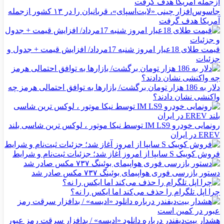
جاسوس‌افزار چینی «لایت‌اسپای»، قربانیان را در ۱۳ کشور ازجمله
آمریکا هدف گرفت
قیمت طلای 18عیار امروز شنبه 17مرداد/ افزایش قیمت + جدول و
جزئیات
دلار به 186 هزار تومان برگشت/ بازارها به توافق احتمالی هرمز چه
واکنشی نشان دادند؟
رونمایی خودرو IM LS9 توسط نیکا موتور ، لوکس ترین شاسی بلند
EREV در ایران
فروش کوییک S سایپا از امروز آغاز شد؛ جزئیات ثبت‌نام و شرایط
دستور بازرسی فوری هواپیمای بوئینگ ۷۳۷ مکس صادر شد
چرا اپل تلگرام را حذف می‌کند اما ایکس را نه؟
هشدار بیت‌دیفندر درباره دانلود «ادیسه» / بدافزار سرقت رمز عبور