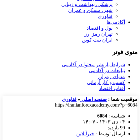
پزشکی، بهداشت و زیبایی
شهر، مسکن و عمران
فناوری
آکادمی‌ها
پول و اقتصاد
تهران رمز ارز
ایران بیت کوین
منوی فوتر
شرایط بازنشر محتوا در آکادمی
تبلیغات در آکادمی
مدیای رمزارز
کسب و کار آرمانی
آفتاب اقتصاد
موقعیت شما :
صفحه اصلی
»
فناوری
https://iranianforexacademy.com/?p=6084
شناسه :
6084
۰۴ دی ۱۴۰۳ - ۱۴:۰۷
99 بازدید
ارسال توسط :
خبرآنلاین