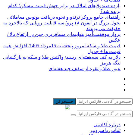
بازده صندوق‌های املاک در برابر جهش قیمت مسکن؛ کدام
برنده شد؟
راهنمای جامع بروکر ترندو و نحوه دریافت بونوس معاملاتی
تحول بزرگ در آیفون ۱۸ پرو/ سه قابلیت رویایی که بالاخره به
حقیقت می‌پیوندند
پرواز موفقیت‌آمیز هواپیمای مسافربری چین در ارتفاع بالا /
عکس
قیمت طلا و سکه امروز پنجشنبه 15مرداد 1405/ افزایش همه
قیمت ها + جدول
دلار به کف سه‌هفته‌ای رسید/ واکنش طلا و سکه به بازگشایی
تنگه هرمز
عبور طلا و نقره از سقف چند هفته‌ای
جستجو کن
درباره آکادمی
تماس با سردبیر