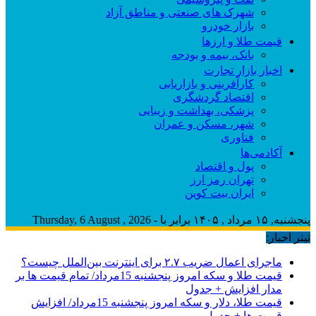
شهرک های صنعتی و مناطق آزاد
بازار خودرو
قیمت طلا و ارزها
بانک، بیمه و بودجه
اخبار بازار تجارت
کارآفرینی و بازاریابی
اقتصاد گردشگری
پزشکی، بهداشت و زیبایی
شهر، مسکن و عمران
فناوری
آکادمی‌ها
پول و اقتصاد
تهران رمز ارز
ایران بیت کوین
پنجشنبه, ۱۵ مرداد , ۱۴۰۵ برابر با - Thursday, 6 August , 2026
تیتر اخبار:
ماجرای اعمال ضریب ۲.۷ برای اینترنت بین‌الملل چیست؟
قیمت طلا و سکه امروز پنجشنبه 15مرداد/ تمام قیمت ها بر
مدار افزایش + جدول
قیمت طلا، دلار و سکه امروز پنجشنبه 15مرداد/ افزایش
قیمت ها + جدول