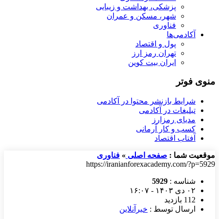
پزشکی، بهداشت و زیبایی
شهر، مسکن و عمران
فناوری
آکادمی‌ها
پول و اقتصاد
تهران رمز ارز
ایران بیت کوین
منوی فوتر
شرایط بازنشر محتوا در آکادمی
تبلیغات در آکادمی
مدیای رمزارز
کسب و کار آرمانی
آفتاب اقتصاد
موقعیت شما :
صفحه اصلی
»
فناوری
https://iranianforexacademy.com/?p=5929
شناسه :
5929
۰۲ دی ۱۴۰۳ - ۱۶:۰۷
112 بازدید
ارسال توسط :
خبرآنلاین