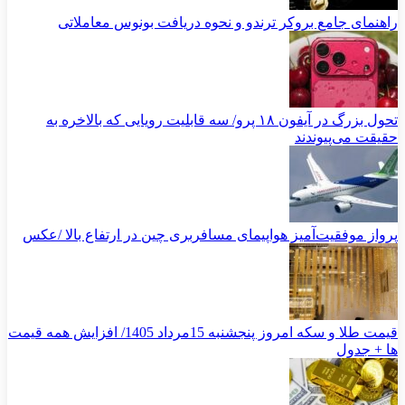
راهنمای جامع بروکر ترندو و نحوه دریافت بونوس معاملاتی
تحول بزرگ در آیفون ۱۸ پرو/ سه قابلیت رویایی که بالاخره به
حقیقت می‌پیوندند
پرواز موفقیت‌آمیز هواپیمای مسافربری چین در ارتفاع بالا /عکس
قیمت طلا و سکه امروز پنجشنبه 15مرداد 1405/ افزایش همه قیمت
ها + جدول