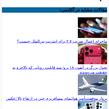
مقالات مشابه در آکادمی:
ماجرای اعمال ضریب ۲.۷ برای اینترنت بین‌الملل چیست؟
تحول بزرگ در آیفون ۱۸ پرو/ سه قابلیت رویایی که بالاخره به
حقیقت می‌پیوندند
پرواز موفقیت‌آمیز هواپیمای مسافربری چین در ارتفاع بالا /عکس