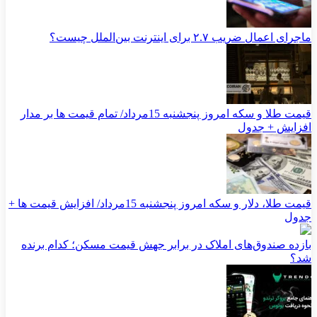
ماجرای اعمال ضریب ۲.۷ برای اینترنت بین‌الملل چیست؟
قیمت طلا و سکه امروز پنجشنبه 15مرداد/ تمام قیمت ها بر مدار
افزایش + جدول
قیمت طلا، دلار و سکه امروز پنجشنبه 15مرداد/ افزایش قیمت ها +
جدول
بازده صندوق‌های املاک در برابر جهش قیمت مسکن؛ کدام برنده
شد؟