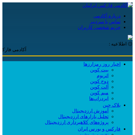
درباره آکادمی
تماس با سردبیر
حریم شخصی کاربران
۞ اطلاعیه :
آکادمی فارکس ایرانیا
اخبار روز رمزارزها
بیت کوین
اتریوم
دوج کوین
آلت کوین
میم کوین‌
ایردراپ‌ها
بلاک چین
آموزش ارزدیجیتال
تحلیل بازارهای ارزدیجیتال
پروژه‌های کلاهبرداری ارزدیجیتال
فارکس و بورس ایران
نفت و پتروشیمی