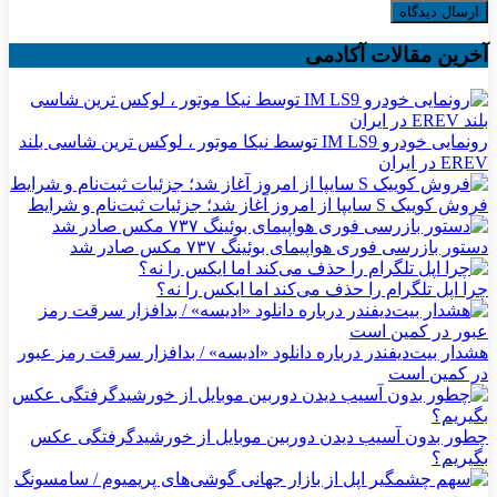
آخرین مقالات آکادمی
رونمایی خودرو IM LS9 توسط نیکا موتور ، لوکس ترین شاسی بلند
EREV در ایران
فروش کوییک S سایپا از امروز آغاز شد؛ جزئیات ثبت‌نام و شرایط
دستور بازرسی فوری هواپیمای بوئینگ ۷۳۷ مکس صادر شد
چرا اپل تلگرام را حذف می‌کند اما ایکس را نه؟
هشدار بیت‌دیفندر درباره دانلود «ادیسه» / بدافزار سرقت رمز عبور
در کمین است
چطور بدون آسیب دیدن دوربین موبایل از خورشیدگرفتگی عکس
بگیریم؟