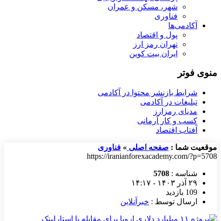
شهر، مسکن و عمران
فناوری
آکادمی‌ها
پول و اقتصاد
تهران رمز ارز
ایران بیت کوین
منوی فوتر
شرایط بازنشر محتوا در آکادمی
تبلیغات در آکادمی
مدیای رمزارز
کسب و کار آرمانی
آفتاب اقتصاد
موقعیت شما :
صفحه اصلی
»
فناوری
https://iranianforexacademy.com/?p=5708
شناسه :
5708
۲۹ آذر ۱۴۰۳ - ۱۴:۱۷
109 بازدید
ارسال توسط :
خبرآنلاین