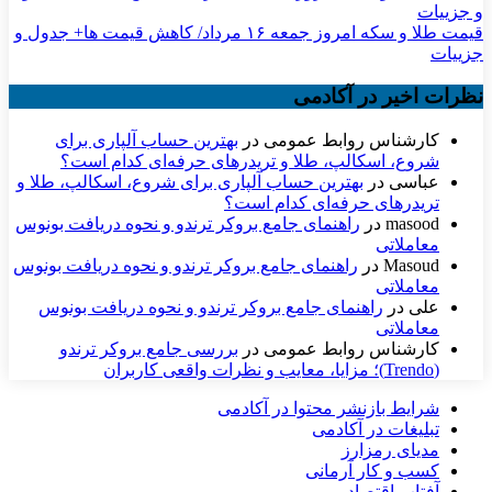
قیمت طلا و سکه امروز جمعه ۱۶ مرداد/ کاهش قیمت ها+ جدول و
جزییات
نظرات اخیر در آکادمی
کارشناس روابط عمومی
در
بهترین حساب آلپاری برای
شروع، اسکالپ، طلا و تریدرهای حرفه‌ای کدام است؟
عباسی
در
بهترین حساب آلپاری برای شروع، اسکالپ، طلا و
تریدرهای حرفه‌ای کدام است؟
masood
در
راهنمای جامع بروکر ترندو و نحوه دریافت بونوس
معاملاتی
Masoud
در
راهنمای جامع بروکر ترندو و نحوه دریافت بونوس
معاملاتی
علی
در
راهنمای جامع بروکر ترندو و نحوه دریافت بونوس
معاملاتی
کارشناس روابط عمومی
در
بررسی جامع بروکر ترندو
(Trendo)؛ مزایا، معایب و نظرات واقعی کاربران
شرایط بازنشر محتوا در آکادمی
تبلیغات در آکادمی
مدیای رمزارز
کسب و کار آرمانی
آفتاب اقتصاد