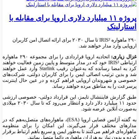
پروژه ۱۱ میلیارد دلاری اروپا برای مقابله با
استارلینک
۲۹۰ ماهواره IRIS² تا سال ۲۰۳۰ برای ارائه اتصال امن کاربران
اروپایی وارد مدار خواهند شد.
غزال زیاری:
اتحادیه اروپا قراردادی را برای مجموعه ۲۹۰ ماهواره
ارتباطی IRIS² خود که در مدار متوسط و پایین زمین فعالیت خواهند
کرد به امضا رسانده که به‌عنوان رقیب Starlink وارد عمل خواهند
شد و بدین ترتیب اتصالی ایمن را برای کاربران دولتی، شرکت‌های
خصوصی و شهروندان اروپایی فراهم کرده و در عین‌ حال اینترنت
پرسرعت را به مناطق مرده خواهند رساند.
طبق گزارش فایننشال تایمز، این قرارداد دولتی- خصوصی ارزشی
حدود ۱۱ میلیارد دلار دارد و انتظار می‌رود که تا سال ۲۰۳۰ میلادی
به‌صورت آنلاین عرضه شود.
به گفته آژانس فضایی اروپا (ESA)، ماهواره‌های متصل‌به‌هم که در
مدارهای مختلف قرار می‌گیرند، این امکان را برای منظومه
ماهواره‌ای فراهم می‌کنند تا به‌طور ایمن و سریع باهم ارتباط برقرار
کرده و بدون نیاز به هزاران ماهواره، دائماً متصل بمانند.