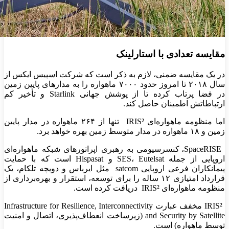
مقایسه تعدادی با استارلینک
در یک مقایسه ضمنی، لازم به ذکر است که شرکت اسپیس ایکس از
سال ۲۰۱۸ تا امروز حدود ۷۰۰۰ ماهواره را به مدارهای پایین زمین
در فضا پرتاب کرده تا از پوشش جهانی Starlink و تأخیر کم
ارتباطاتش اطمینان حاصل کند.
اما منظومه ماهواره‌ای IRIS² تنها از ۲۶۴ ماهواره در مدار پایین
زمین و ۱۸ ماهواره در مدار متوسط زمین بهره خواهد برد.
SpaceRISE، کنسرسیومی به رهبری اپراتورهای شبکه ماهواره‌ای
اروپایی از جمله SES، Eutelsat و Hispasat است که با حمایت
پیمانکاران فرعی اروپایی satcom مثل ایرباس و دویچه تلکام، یک
قرارداد امتیازی ۱۲ ساله را برای توسعه، استقرار و بهره‌برداری از
منظومه ماهواره‌ای IRIS² دریافت کرده است.
IRIS² مخفف عبارت Infrastructure for Resilience, Interconnectivity
and Security by Satellite (زیرساخت انعطاف‌پذیری، اتصال و امنیت
توسط ماهواره) است.