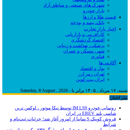
شهرک های صنعتی و مناطق آزاد
بازار خودرو
قیمت طلا و ارزها
بانک، بیمه و بودجه
اخبار بازار تجارت
کارآفرینی و بازاریابی
اقتصاد گردشگری
پزشکی، بهداشت و زیبایی
شهر، مسکن و عمران
فناوری
آکادمی‌ها
پول و اقتصاد
تهران رمز ارز
ایران بیت کوین
شنبه, ۱۷ مرداد , ۱۴۰۵ برابر با - Saturday, 8 August , 2026
تیتر اخبار:
رونمایی خودرو IM LS9 توسط نیکا موتور ، لوکس ترین
شاسی بلند EREV در ایران
فروش کوییک S سایپا از امروز آغاز شد؛ جزئیات ثبت‌نام و
شرایط
دستور بازرسی فوری هواپیمای بوئینگ ۷۳۷ مکس صادر شد