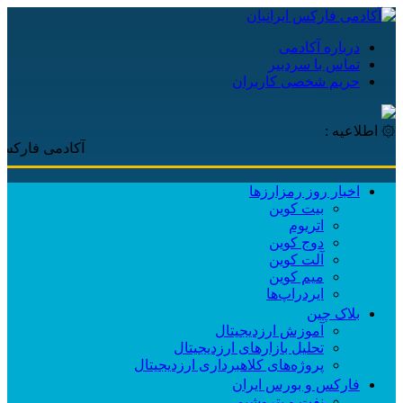
درباره آکادمی
تماس با سردبیر
حریم شخصی کاربران
۞ اطلاعیه :
آکادمی فارکس ایرانیان
اخبار روز رمزارزها
بیت کوین
اتریوم
دوج کوین
آلت کوین
میم کوین‌
ایردراپ‌ها
بلاک چین
آموزش ارزدیجیتال
تحلیل بازارهای ارزدیجیتال
پروژه‌های کلاهبرداری ارزدیجیتال
فارکس و بورس ایران
نفت و پتروشیمی