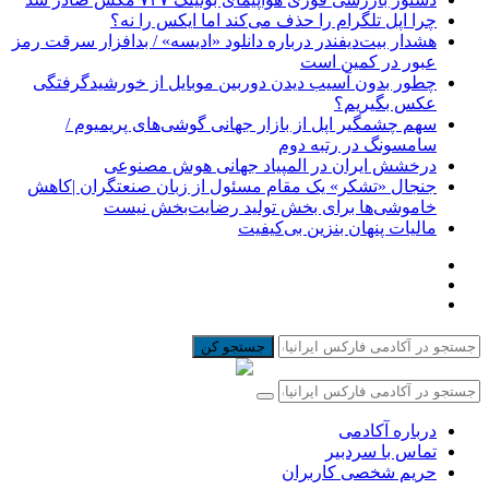
چرا اپل تلگرام را حذف می‌کند اما ایکس را نه؟
هشدار بیت‌دیفندر درباره دانلود «ادیسه» / بدافزار سرقت رمز
عبور در کمین است
چطور بدون آسیب دیدن دوربین موبایل از خورشیدگرفتگی
عکس بگیریم؟
سهم چشمگیر اپل از بازار جهانی گوشی‌های پریمیوم /
سامسونگ در رتبه دوم
درخشش ایران در المپیاد جهانی هوش مصنوعی
جنجال «تشکر» یک مقام مسئول از زبان صنعتگران |کاهش
خاموشی‌ها برای بخش تولید رضایت‌بخش نیست
مالیات پنهان بنزین بی‌کیفیت
جستجو کن
درباره آکادمی
تماس با سردبیر
حریم شخصی کاربران