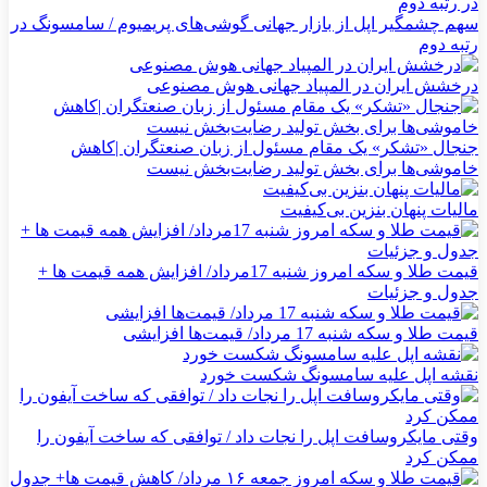
سهم چشمگیر اپل از بازار جهانی گوشی‌های پریمیوم / سامسونگ در
رتبه دوم
درخشش ایران در المپیاد جهانی هوش مصنوعی
جنجال «تشکر» یک مقام مسئول از زبان صنعتگران |کاهش
خاموشی‌ها برای بخش تولید رضایت‌بخش نیست
مالیات پنهان بنزین بی‌کیفیت
قیمت طلا و سکه امروز شنبه 17مرداد/ افزایش همه قیمت ها +
جدول و جزئیات
قیمت طلا و سکه شنبه 17 مرداد/ قیمت‌ها افزایشی
نقشه اپل علیه سامسونگ شکست خورد
وقتی مایکروسافت اپل را نجات داد / توافقی که ساخت آیفون را
ممکن کرد