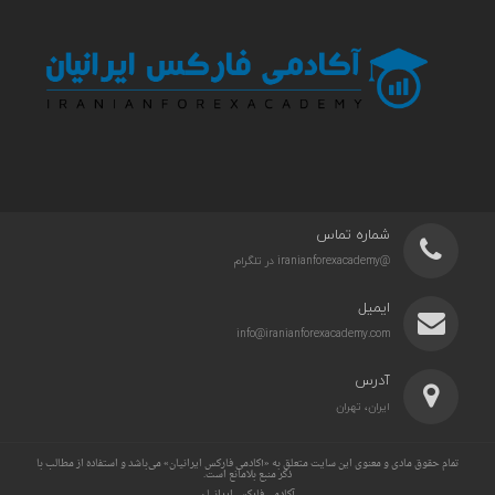
شماره تماس
@iranianforexacademy در تلگرام
ایمیل
info@iranianforexacademy.com
آدرس
ایران، تهران
تمام حقوق مادی و معنوی این سایت متعلق به «آکادمی فارکس ایرانیان» می‌باشد و استفاده از مطالب با
ذکر منبع بلامانع است.
آکادمی فارکس ایرانیان