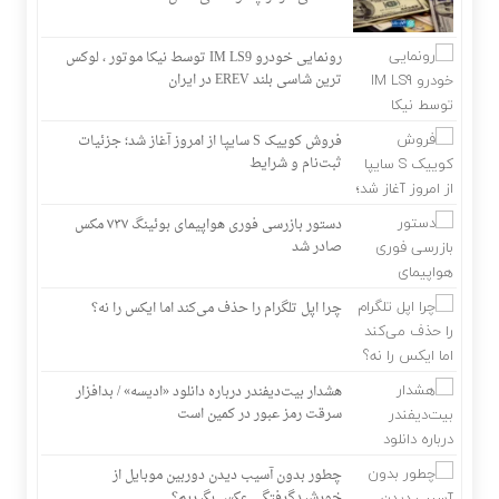
رونمایی خودرو IM LS9 توسط نیکا موتور ، لوکس
ترین شاسی بلند EREV در ایران
فروش کوییک S سایپا از امروز آغاز شد؛ جزئیات
ثبت‌نام و شرایط
دستور بازرسی فوری هواپیمای بوئینگ ۷۳۷ مکس
صادر شد
چرا اپل تلگرام را حذف می‌کند اما ایکس را نه؟
هشدار بیت‌دیفندر درباره دانلود «ادیسه» / بدافزار
سرقت رمز عبور در کمین است
چطور بدون آسیب دیدن دوربین موبایل از
خورشیدگرفتگی عکس بگیریم؟