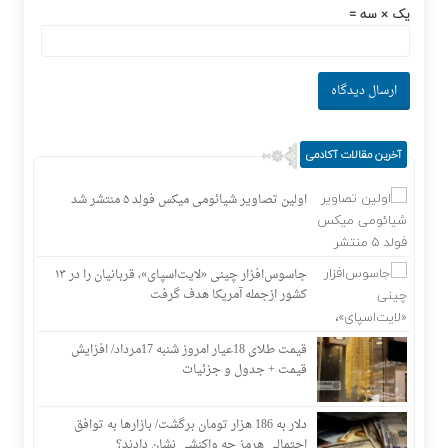
یک × سه =
آخرین مقالات آکادمی
اولین تصاویر شیائومی میکس فولد ۵ منتشر شد
جاسوس‌افزار چینی «لایت‌اسپای»، قربانیان را در ۱۳
کشور ازجمله آمریکا هدف گرفت
قیمت طلای 18عیار امروز شنبه 17مرداد/ افزایش
قیمت + جدول و جزئیات
دلار به 186 هزار تومان برگشت/ بازارها به توافق
احتمالی هرمز چه واکنشی نشان دادند؟