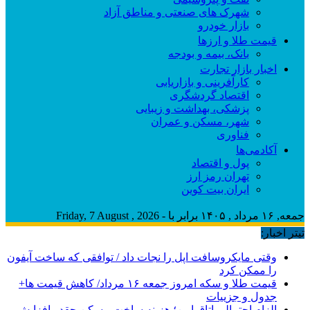
شهرک های صنعتی و مناطق آزاد
بازار خودرو
قیمت طلا و ارزها
بانک، بیمه و بودجه
اخبار بازار تجارت
کارآفرینی و بازاریابی
اقتصاد گردشگری
پزشکی، بهداشت و زیبایی
شهر، مسکن و عمران
فناوری
آکادمی‌ها
پول و اقتصاد
تهران رمز ارز
ایران بیت کوین
جمعه, ۱۶ مرداد , ۱۴۰۵ برابر با - Friday, 7 August , 2026
تیتر اخبار:
وقتی مایکروسافت اپل را نجات داد / توافقی که ساخت آیفون
را ممکن کرد
قیمت طلا و سکه امروز جمعه ۱۶ مرداد/ کاهش قیمت ها+
جدول و جزییات
الزام احتمالی اتاق امن؛ هزینه ساخت مسکن چقدر افزایش