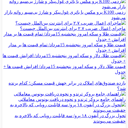
ردمی K100 پرو مکس با باتری غول‌پیکر و شارژ بی‌سیم روانه بازار
می‌شود
ماجرای اعمال ضریب ۲.۷ برای اینترنت بین‌الملل چیست؟
قیمت طلا و سکه امروز پنجشنبه 15مرداد/ تمام قیمت ها بر مدار
افزایش + جدول
قیمت طلا، دلار و سکه امروز پنجشنبه 15مرداد/ افزایش قیمت ها +
جدول
بازده صندوق‌های املاک در برابر جهش قیمت مسکن؛ کدام برنده
شد؟
راهنمای جامع بروکر ترندو و نحوه دریافت بونوس معاملاتی
تحول بزرگ در آیفون ۱۸ پرو/ سه قابلیت رویایی که بالاخره به
حقیقت می‌پیوندند