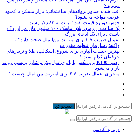
می‌یابد؟
افت شدید صدور پروانه‌های ساختمانی؛ بازار مسکن با کمبود
عرضه مواجه می‌شود؟
جهش دوباره قیمت نفت؛ برنت به ۸۳ دلار رسید
یک ساعت از زمان ایلان ماسک ۱۰۰ میلیون دلار می‌ارزد؟ /
پاسخی برای یک ادعای بزرگ
اعمال ضریب ۲.۷ برای اینترنت بین‌الملل صحت دارد؟ /
واکنش سازمان تنظیم مقررات
بهترین حساب آلپاری برای شروع، اسکالپ، طلا و تریدرهای
حرفه‌ای کدام است؟
ردمی K100 پرو مکس با باتری غول‌پیکر و شارژ بی‌سیم روانه
بازار می‌شود
ماجرای اعمال ضریب ۲.۷ برای اینترنت بین‌الملل چیست؟
جستجو کن
درباره آکادمی