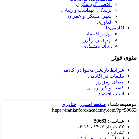
اقتصاد گردشگری
پزشکی، بهداشت و زیبایی
شهر، مسکن و عمران
فناوری
آکادمی‌ها
پول و اقتصاد
تهران رمز ارز
ایران بیت کوین
منوی فوتر
شرایط بازنشر محتوا در آکادمی
تبلیغات در آکادمی
مدیای رمزارز
کسب و کار آرمانی
آفتاب اقتصاد
موقعیت شما :
صفحه اصلی
»
فناوری
https://iranianforexacademy.com/?p=50663
شناسه :
50663
۲۳ خرداد ۱۴۰۵ - ۱۳:۱۱
42 بازدید
ارسال توسط :
خبرآنلاین