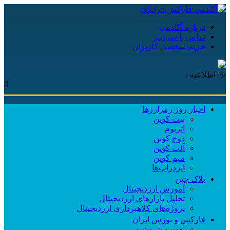
درباره آکادمی
تماس با سردبیر
حریم شخصی کاربران
۞ اطلاعیه :
آکادمی
اخبار روز رمزارزها
بیت کوین
اتریوم
دوج کوین
آلت کوین
میم کوین‌
ایردراپ‌ها
بلاک چین
آموزش ارزدیجیتال
تحلیل بازارهای ارزدیجیتال
پروژه‌های کلاهبرداری ارزدیجیتال
فارکس و بورس ایران
نفت و پتروشیمی