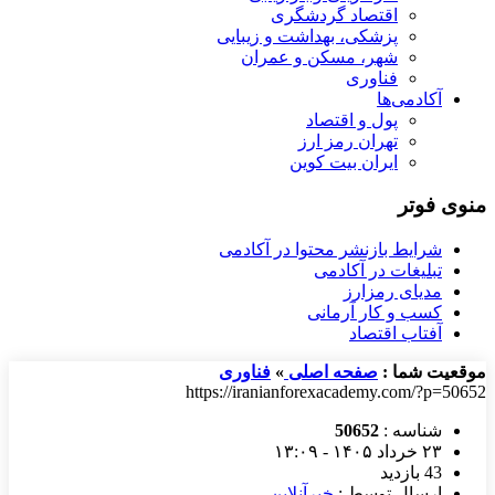
اقتصاد گردشگری
پزشکی، بهداشت و زیبایی
شهر، مسکن و عمران
فناوری
آکادمی‌ها
پول و اقتصاد
تهران رمز ارز
ایران بیت کوین
منوی فوتر
شرایط بازنشر محتوا در آکادمی
تبلیغات در آکادمی
مدیای رمزارز
کسب و کار آرمانی
آفتاب اقتصاد
موقعیت شما :
صفحه اصلی
»
فناوری
https://iranianforexacademy.com/?p=50652
شناسه :
50652
۲۳ خرداد ۱۴۰۵ - ۱۳:۰۹
43 بازدید
ارسال توسط :
خبرآنلاین