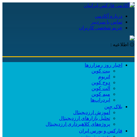
درباره آکادمی
تماس با سردبیر
حریم شخصی کاربران
۞ اطلاعیه :
آکادمی
اخبار روز رمزارزها
بیت کوین
اتریوم
دوج کوین
آلت کوین
میم کوین‌
ایردراپ‌ها
بلاک چین
آموزش ارزدیجیتال
تحلیل بازارهای ارزدیجیتال
پروژه‌های کلاهبرداری ارزدیجیتال
فارکس و بورس ایران
نفت و پتروشیمی