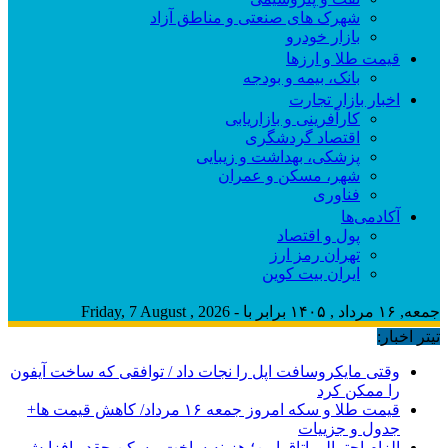
شهرک های صنعتی و مناطق آزاد
بازار خودرو
قیمت طلا و ارزها
بانک، بیمه و بودجه
اخبار بازار تجارت
کارآفرینی و بازاریابی
اقتصاد گردشگری
پزشکی، بهداشت و زیبایی
شهر، مسکن و عمران
فناوری
آکادمی‌ها
پول و اقتصاد
تهران رمز ارز
ایران بیت کوین
جمعه, ۱۶ مرداد , ۱۴۰۵ برابر با - Friday, 7 August , 2026
تیتر اخبار:
وقتی مایکروسافت اپل را نجات داد / توافقی که ساخت آیفون
را ممکن کرد
قیمت طلا و سکه امروز جمعه ۱۶ مرداد/ کاهش قیمت ها+
جدول و جزییات
الزام احتمالی اتاق امن؛ هزینه ساخت مسکن چقدر افزایش