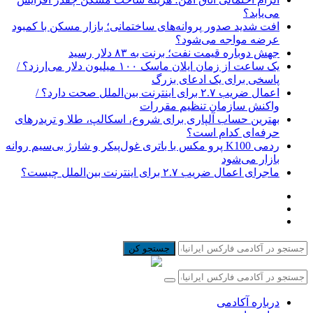
می‌یابد؟
افت شدید صدور پروانه‌های ساختمانی؛ بازار مسکن با کمبود
عرضه مواجه می‌شود؟
جهش دوباره قیمت نفت؛ برنت به ۸۳ دلار رسید
یک ساعت از زمان ایلان ماسک ۱۰۰ میلیون دلار می‌ارزد؟ /
پاسخی برای یک ادعای بزرگ
اعمال ضریب ۲.۷ برای اینترنت بین‌الملل صحت دارد؟ /
واکنش سازمان تنظیم مقررات
بهترین حساب آلپاری برای شروع، اسکالپ، طلا و تریدرهای
حرفه‌ای کدام است؟
ردمی K100 پرو مکس با باتری غول‌پیکر و شارژ بی‌سیم روانه
بازار می‌شود
ماجرای اعمال ضریب ۲.۷ برای اینترنت بین‌الملل چیست؟
جستجو کن
درباره آکادمی