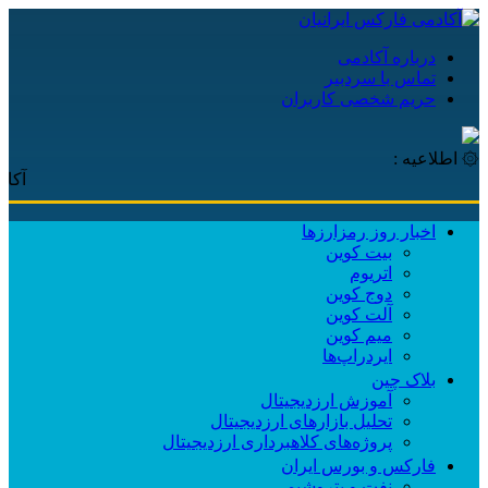
درباره آکادمی
تماس با سردبیر
حریم شخصی کاربران
۞ اطلاعیه :
آکادمی فا
اخبار روز رمزارزها
بیت کوین
اتریوم
دوج کوین
آلت کوین
میم کوین‌
ایردراپ‌ها
بلاک چین
آموزش ارزدیجیتال
تحلیل بازارهای ارزدیجیتال
پروژه‌های کلاهبرداری ارزدیجیتال
فارکس و بورس ایران
نفت و پتروشیمی