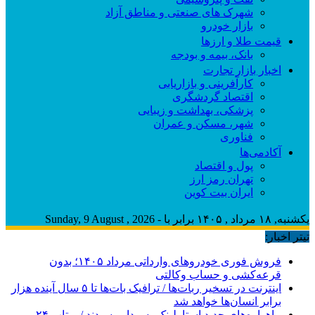
شهرک های صنعتی و مناطق آزاد
بازار خودرو
قیمت طلا و ارزها
بانک، بیمه و بودجه
اخبار بازار تجارت
کارآفرینی و بازاریابی
اقتصاد گردشگری
پزشکی، بهداشت و زیبایی
شهر، مسکن و عمران
فناوری
آکادمی‌ها
پول و اقتصاد
تهران رمز ارز
ایران بیت کوین
یکشنبه, ۱۸ مرداد , ۱۴۰۵ برابر با - Sunday, 9 August , 2026
تیتر اخبار:
فروش فوری خودروهای وارداتی مرداد ۱۴۰۵؛ بدون
قرعه‌کشی و حساب وکالتی
اینترنت در تسخیر ربات‌ها / ترافیک بات‌ها تا ۵ سال آینده هزار
برابر انسان‌ها خواهد شد
ماهواره‌های جدید استارلینک به مدار رسیدند / پرتاب ۲۴