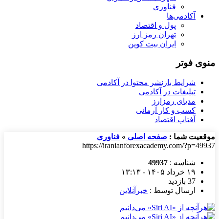
فناوری
آکادمی‌ها
پول و اقتصاد
تهران رمز ارز
ایران بیت کوین
منوی فوتر
شرایط بازنشر محتوا در آکادمی
تبلیغات در آکادمی
مدیای رمزارز
کسب و کار آرمانی
آفتاب اقتصاد
موقعیت شما :
صفحه اصلی
»
فناوری
https://iranianforexacademy.com/?p=49937
شناسه :
49937
۱۹ خرداد ۱۴۰۵ - ۱۳:۱۳
37 بازدید
ارسال توسط :
خبرآنلاین