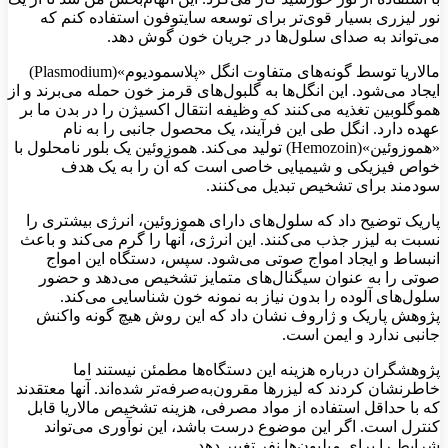
نور لیزری بسیار قوی‌تر برای توسعه سایتوفون استفاده کنم که
می‌تواند به صدای سلول‌ها در جریان خون گوش دهد.
مالاریا توسط گونه‌های متفاوت انگل «پلاسمودیوم»(Plasmodium)
ایجاد می‌شود. این انگل‌ها به گلبول‌های قرمز خون حمله می‌برند و از
هموگلوبین تغذیه می‌کنند که وظیفه انتقال اکسیژن را در بدن ما بر
عهده دارد. انگل طی این فرآیند، یک محصول جانبی را به نام
«هموزوئین»(Hemozoin) تولید می‌کند. هموزوئین یک بلور نامحلول با
خواص فیزیکی و شیمیایی خاصی است که آن را به یک هدف
سودمند برای تشخیص تبدیل می‌کنند.
پاریک توضیح داد که سلول‌های دارای هموزوئین، انرژی بیشتری را
نسبت به لیزر جذب می‌کنند. این انرژی، آنها را گرم می‌کند و باعث
انبساط و ایجاد امواج صوتی می‌شود. سپس، دستگاه این امواج
صوتی را به عنوان سیگنال‌های متمایز تشخیص می‌دهد و حضور
سلول‌های آلوده را بدون نیاز به نمونه خون شناسایی می‌کند.
پژوهش پاریک و ژاروف نشان داد که این روش هیچ گونه واکنش
جانبی ندارد و ایمن است.
پژوهشگران درباره هزینه این دستگاه‌ها مطمئن نیستند اما
خاطرنشان کردند که لیزرها مقرون‌به‌صرفه‌تر شده‌اند. آنها معتقدند
که با حداقل استفاده از مواد مصرفی، هزینه تشخیص مالاریا قابل
کنترل است. اگر این موضوع درست باشد، این نوآوری می‌تواند
شرایط را برای میلیون‌ها نفر تغییر دهد.