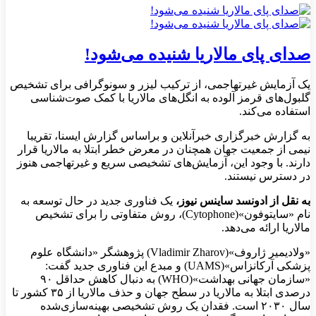
صدای پای مالاریا شنیده می‌شود!
یک آزمایش غیرتهاجمی، از ترکیب لیزر و سونوگرافی برای تشخیص
گلبول‌های قرمز آلوده به انگل‌های مالاریا با کمک صوت‌شناسی
استفاده می‌کند.
به گزارش خبرگزاری خبرآنلاین و براساس گزارش ایسنا، تقریبا
نیمی از جمعیت جهان همچنان در معرض خطر ابتلا به مالاریا قرار
دارند. با وجود این، آزمایش‌های تشخیصی سریع و غیرتهاجمی هنوز
در دسترس نیستند.
به نقل از ادونسد ساینس نیوز،
یک فناوری جدید در حال توسعه به
نام «سایتوفون»(Cytophone)، روش متفاوتی را برای تشخیص
مالاریا ارائه می‌دهد.
«ولادیمیر ژاروف»(Vladimir Zharov) پژوهشگر «دانشگاه علوم
پزشکی آرکانزاس»(UAMS) و مبدع این فناوری جدید گفت:
«سازمان جهانی بهداشت»(WHO) به دنبال کاهش حداقل ۹۰
درصدی ابتلا به مالاریا در سطح جهان و حذف مالاریا از ۳۵ کشور تا
سال ۲۰۳۰ است. فقدان یک روش تشخیصی بهینه‌سازی‌شده