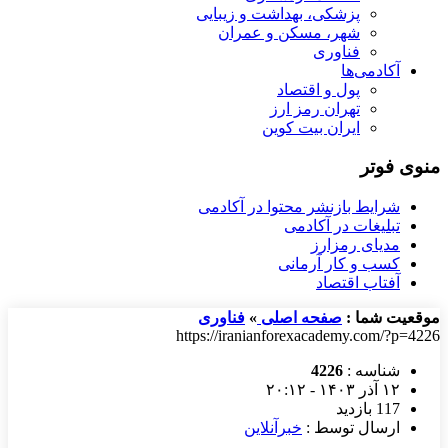
پزشکی، بهداشت و زیبایی
شهر، مسکن و عمران
فناوری
آکادمی‌ها
پول و اقتصاد
تهران رمز ارز
ایران بیت کوین
منوی فوتر
شرایط بازنشر محتوا در آکادمی
تبلیغات در آکادمی
مدیای رمزارز
کسب و کار آرمانی
آفتاب اقتصاد
موقعیت شما :
صفحه اصلی
»
فناوری
https://iranianforexacademy.com/?p=4226
شناسه :
4226
۱۲ آذر ۱۴۰۳ - ۲۰:۱۲
117 بازدید
ارسال توسط :
خبرآنلاین