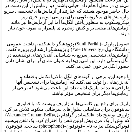
می‌توان در محل انجام داد، حیاتی باشند. دو آزمایش از این دست در
حال حاضر موجود هستند که عبارتند از آزمایش‌های تشخیصی سریع
و آزمایش‌های میکروسکوپی برای بررسی اسمیر خون زیر
میکروسکوپ به منظور یافتن انگل‌ها اما این آزمایش‌ها نیز مانند
آزمایش‌های مبتنی بر واکنش زنجیره‌ای پلیمراز به نمونه خون نیاز
دارند.
«سونیل پاریک»(Sunil Parikh) پژوهشگر دانشکده بهداشت عمومی
«دانشگاه ییل»(Yale University) و پژوهشگر ارشد این پروژه گفت:
آزمایش‌های تشخیصی سریع به شناسایی آنتی‌ژن‌های تولیدشده در
انگل بستگی دارد. این آنتی‌ژن‌ها به عنوان نشان‌گر برای نشان دادن
حضور انگل در خون عمل می‌کنند.
با وجود این، برخی از گونه‌های انگل مالاریا تکامل یافته‌اند و
آنتی‌ژن‌هایی را تولید نمی‌کنند که آزمایش‌ها برای تشخیص آنها
طراحی شده‌اند. پاریک ادامه داد: این باعث می‌شود که برخی از
آزمایش‌ها دیگر برای تشخیص مؤثر نباشند.
پاریک برای رفع این کاستی‌ها به ژاروف پیوست که با فناوری
سایتوفون برای شناسایی سلول‌های سرطانی ملانوما تلاش می‌کرد.
ژاروف توضیح داد: «الکساندر گراهام بل»(Alexander Graham Bell)
که بیش از یک قرن پیش اولین تلفن را اختراع کرد، یک تلفن بی‌سیم
فوتوآکوستیک نیز به نام «فوتوفون»(photophone) ساخت. فوتوفون
با استفاده از نور خورشید کار می‌کرد. این الهام‌بخش من شد تا از یک