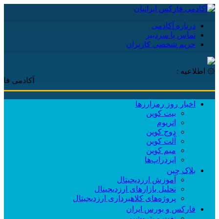
درباره آکادمی
تماس با سردبیر
حریم شخصی کاربران
۞ اطلاعیه :
آکادمی فارکس ایرا
اخبار روز رمزارزها
بیت کوین
اتریوم
دوج کوین
آلت کوین
میم کوین‌
ایردراپ‌ها
بلاک چین
آموزش ارزدیجیتال
تحلیل بازارهای ارزدیجیتال
پروژه‌های کلاهبرداری ارزدیجیتال
فارکس و بورس ایران
نفت و پتروشیمی