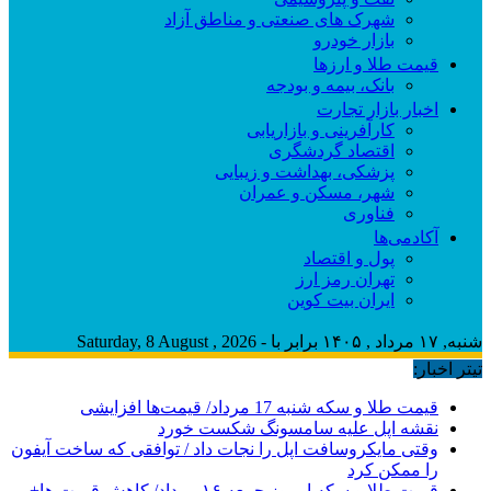
شهرک های صنعتی و مناطق آزاد
بازار خودرو
قیمت طلا و ارزها
بانک، بیمه و بودجه
اخبار بازار تجارت
کارآفرینی و بازاریابی
اقتصاد گردشگری
پزشکی، بهداشت و زیبایی
شهر، مسکن و عمران
فناوری
آکادمی‌ها
پول و اقتصاد
تهران رمز ارز
ایران بیت کوین
شنبه, ۱۷ مرداد , ۱۴۰۵ برابر با - Saturday, 8 August , 2026
تیتر اخبار:
قیمت طلا و سکه شنبه 17 مرداد/ قیمت‌ها افزایشی
نقشه اپل علیه سامسونگ شکست خورد
وقتی مایکروسافت اپل را نجات داد / توافقی که ساخت آیفون
را ممکن کرد
قیمت طلا و سکه امروز جمعه ۱۶ مرداد/ کاهش قیمت ها+