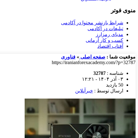
منوی فوتر
شرایط بازنشر محتوا در آکادمی
تبلیغات در آکادمی
مدیای رمزارز
کسب و کار آرمانی
آفتاب اقتصاد
موقعیت شما :
صفحه اصلی
»
فناوری
https://iranianforexacademy.com/?p=32787
شناسه :
32787
۰۳ آذر ۱۴۰۴ - ۱۲:۲۱
50 بازدید
ارسال توسط :
خبرآنلاین