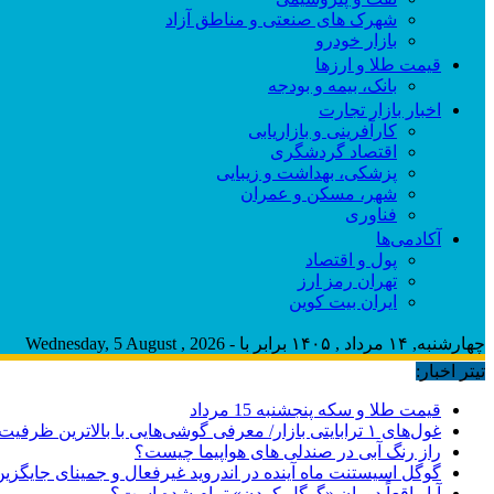
شهرک های صنعتی و مناطق آزاد
بازار خودرو
قیمت طلا و ارزها
بانک، بیمه و بودجه
اخبار بازار تجارت
کارآفرینی و بازاریابی
اقتصاد گردشگری
پزشکی، بهداشت و زیبایی
شهر، مسکن و عمران
فناوری
آکادمی‌ها
پول و اقتصاد
تهران رمز ارز
ایران بیت کوین
چهارشنبه, ۱۴ مرداد , ۱۴۰۵ برابر با - Wednesday, 5 August , 2026
تیتر اخبار:
قیمت طلا و سکه پنجشنبه 15 مرداد
غول‌های ۱ ترابایتی بازار/ معرفی گوشی‌هایی با بالاترین ظرفیت حافظه داخلی در سال ۲۰۲۶
راز رنگ آبی در صندلی های هواپیما چیست؟
گوگل اسیستنت ماه آینده در اندروید غیرفعال و جمینای جایگزی
آیا واقعاً دوران «گوگل کردن» تمام شده است؟