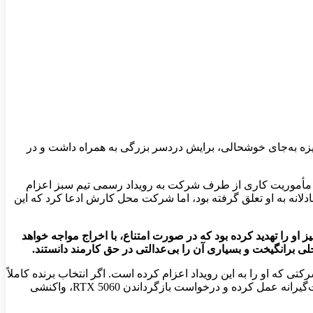
کارمند در قرعه‌کشی برنده‌ی کارت گرافیک GeForce RTX 5060 انویدیا شد؛ اما این جایزه به‌جای خوشحالی، برایش دردسر بزرگی به همراه داشت و در
ان مأموریت کاری از طرف شرکت به رویداد رسمی تیم سبز اعزام
 شد. اگرچه از نظر منطقی این جایزه به‌صورت عادلانه به او تعلق گرفته بود، اما شرکت محل کارش ادعا کرد که این
 او را تهدید کرده بود که در صورت امتناع، با اخراج مواجه خواهد
 برانگیخت و بسیاری آن را بی‌عدالتی در حق کارمند دانستند.
ه او را به این رویداد اعزام کرده است. اگر انتخاب برنده کاملاً
تصادفی انجام شده باشد، ازنظر منطقی جایزه باید حق همان کارمند باشد. بااین حال، بسیاری باور دارند شرکت در این ماجرا بیش‌ازحد سخت‌گیرانه عمل کرده و درخواست بازگرداندن RTX 5060، واکنشی