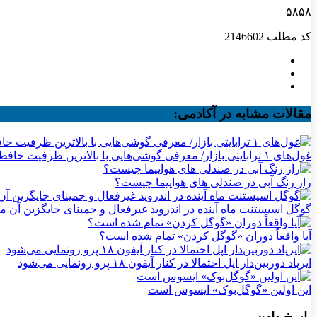
۵۸۵۸
کد مطلب
2146602
مقالات مشابه در آکادمی:
غول‌های ۱ ترابایتی بازار/ معرفی گوشی‌هایی با بالاترین ظرفیت حافظه داخلی در سال ۲۰۲۶
راز رنگ آبی در صندلی های هواپیما چیست؟
گوگل اسیستنت ماه آینده در اندروید غیرفعال و جمینای جایگزین آن م
آیا واقعاً دوران «گوگل کردن» تمام شده است؟
ایرپاد دوربین‌دار اپل احتمالا در کنار آیفون ۱۸ پرو رونمایی می‌شود
این اولین «گوگل‌بوک» ایسوس است