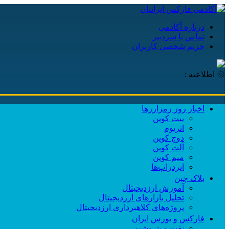
درباره آکادمی
تماس با سردبیر
حریم شخصی کاربران
۞ اطلاعیه :
اخبار روز رمزارزها
بیت کوین
اتریوم
دوج کوین
آلت کوین
میم کوین‌
ایردراپ‌ها
بلاک چین
آموزش ارزدیجیتال
تحلیل بازارهای ارزدیجیتال
پروژه‌های کلاهبرداری ارزدیجیتال
فارکس و بورس ایران
نفت و پتروشیمی