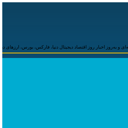
 اخبار روز اقتصاد دیجیتال دنیا، فارکس، بورس، ارزهای دیجیتال همراه