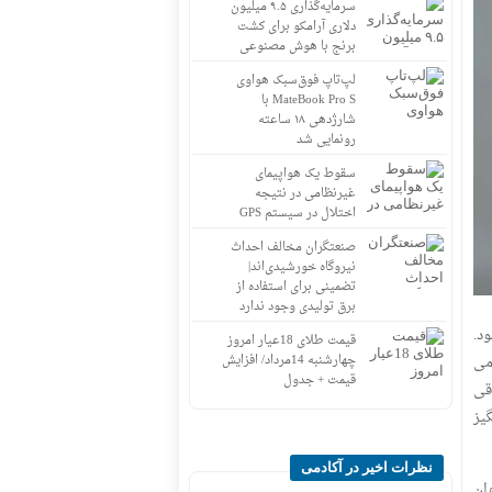
سرمایه‌گذاری ۹.۵ میلیون
دلاری آرامکو برای کشت
برنج با هوش مصنوعی
لپ‌تاپ فوق‌سبک هواوی
MateBook Pro S با
شارژدهی ۱۸ ساعته
رونمایی شد
سقوط یک هواپیمای
غیرنظامی در نتیجه
اختلال در سیستم‌ GPS
صنعتگران مخالف احداث
نیروگاه خورشیدی‌اند|
تضمینی برای استفاده از
برق تولیدی وجود ندارد
د.
قیمت طلای 18عیار امروز
نتومی
چهارشنبه 14مرداد/ افزایش
قیمت + جدول
قی
نگیز
نظرات اخیر در آکادمی
ان