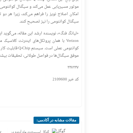
موتور مسیریابی عمل می‌کند و سیگنال کوانتومی د
امکان اصلاح نویز را فراهم می‌کند، زیرا هر دو
سیگنال کوانتومی را نیز تصحیح کنند.
«لیانگ فنگ»، نویسنده ارشد این مقاله، می‌گوید ا
Verizon با همان پروتکل‌های اینترنت کلا
کوانتومی عملی ا
موفق سیگنال‌ها در فواصل طولانی، تحقیقات بیشتری
۲۲۷۲۲۷
کد خبر
2109600
مقالات مشابه در آکادمی:
آیا واقعاً دوران «گوگل کردن»
گوگل اسیستنت ماه آینده در