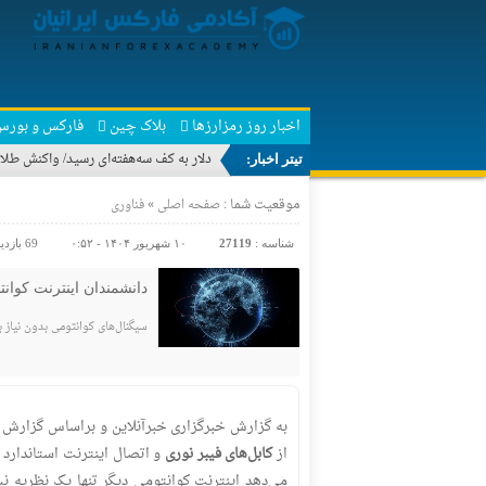
اخبار روز رمزارزها
بلاک چین
فارکس و بورس
دلار به کف سه‌هفته‌ای رسید/ واکنش طلا
تیتر اخبار:
موقعیت شما :
»
صفحه اصلی
فناوری
شناسه :
27119
۱۰ شهریور ۱۴۰۴ - ۰:۵۲
69 بازدید
دانشمندان اینترنت کوانت
سیگنال‌های کوانتومی بدون نیاز 
به گزارش خبرگزاری خبرآنلاین و براساس گزارش د
از
کابل‌های فیبر نوری
می‌دهد اینترنت کوانتومی دیگر تنها یک نظریه ن