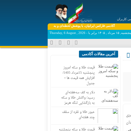
 کاربران
آکادمی فارکس ایرانیان، با پوشش لحظه‌ای و به‌روز اخبار روز اقتصاد دیجیتال دنیا، فارکس، بورس، ار
نجشنبه, ۱۵ مرداد , ۱۴۰۵ برابر با - Thursday, 6 August , 2026
آخرین مقالات آکادمی
قیمت طلا و سکه امروز
پنجشنبه 15مرداد 1405/
افزایش همه قیمت ها +
جدول
دلار به کف سه‌هفته‌ای
رسید/ واکنش طلا و سکه
به بازگشایی تنگه هرمز
عبور طلا و نقره از سقف
یری
چند هفته‌ای
Sc منتشر شده، نشان
می
قیمت طلا و سکه پنجشنبه