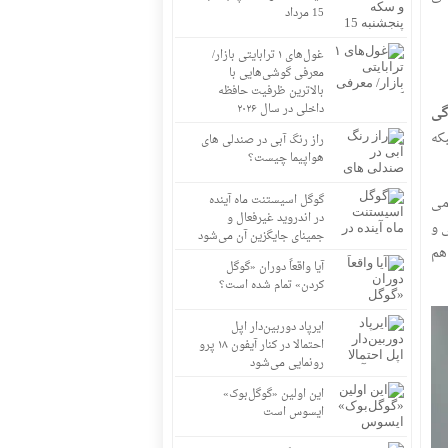
15 مرداد
غول‌های ۱ ترابایتی بازار/
معرفی گوشی‌هایی با
بالاترین ظرفیت حافظه
داخلی در سال ۲۰۲۶
گی
بکه
راز رنگ آبی در صندلی های
هواپیما چیست؟
گوگل اسیستنت ماه آینده
می
در اندروید غیرفعال و
وانتومی و
جمینای جایگزین آن می‌شود
در به ارسال و هم
آیا واقعاً دوران «گوگل
کردن» تمام شده است؟
ایرپاد دوربین‌دار اپل
احتمالا در کنار آیفون ۱۸ پرو
رونمایی می‌شود
این اولین «گوگل‌بوک»
ایسوس است