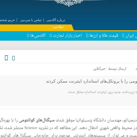
درباره آکادمی
تماس با سردبیر
حریم شخصی
۞ اطلاعیه :
 ایران
قیمت طلا و ارزها
اخبار بازار تجارت
آکادمی‌ها
پ
 و سکه به بازگشایی تنگه
ارسال توسط :
خبرآنلاین
ومی را با پروتکل‌های استاندارد اینترنت ممکن کردند
به زیرساخت جدید روی اینترنت استاندارد منتقل شدند.
یجیاتو، مهندسان دانشگاه پنسیلوانیا موفق شدند
سیگنال‌های کوانتومی
را با بهره‌گ
و اتصال اینترنت استاندارد در محیط واقعی شهری انتقال دهند. این مطالعه که در نشریه ience
یست و می‌توان از سیستم‌های اینترنتی موجود برای جابه‌جایی سیگنال‌های کوانتو