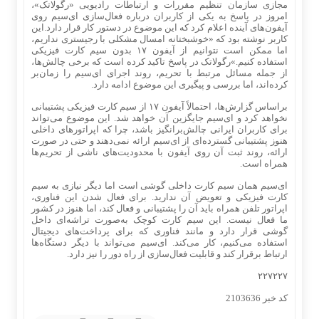
مجازی سازمان تنظیم مقررات و ارتباطات رادیویی «رگولاتک»،
امروز در پاسخ به یکی از کاربران درباره فعال‌سازی ای‌سیم روی
آیفون‌های آینده اعلام کرد که این موضوع در دستور کار قرار دارد.این
کاربر نوشته بود که «خوشبختانه امسال مشکلی با رجیستری نداریم،
اما ممکن است نتوانیم از آیفون ۱۷ بدون سیم کارت فیزیکی
استفاده کنیم.»رگولاتک در پاسخ تاکید کرده است که برخی چالش‌ها،
از جمله مسائل مرتبط با تحریم، روند اجرای ای‌سیم را زمان‌بر
کرده‌اند، اما بررسی و پیگیری این موضوع ادامه دارد.
براساس گزارش‌ها، احتمالاً آیفون ۱۷ از سیم کارت فیزیکی پشتیبانی
نخواهد کرد و ای‌سیم جایگزین آن خواهد شد. این موضوع می‌تواند
برای کاربران ایرانی چالش‌برانگیز باشد، چرا که اپراتورهای داخلی
هنوز پشتیبانی گسترده‌ای از ای‌سیم ارائه نمی‌دهند و حتی در صورت
ارائه، روند ثبت آن روی آیفون با محدودیت‌های ناشی از تحریم‌ها
همراه است.
ای‌سیم همان سیم کارت داخلی گوشی است اما دیگر نیازی به سیم
کارت فیزیکی و تعویض آن ندارید. برای فعال شدن این فناوری،
اپراتور تلفن همراه باید آن را پشتیبانی و فعال کند، اما هنوز در کشور
ما فعال نیست. این سیم کارت کوچک به‌صورت تراشه‌ای داخل
گوشی قرار دارد و مانند فناوری که برای پرداخت‌های دیجیتال
استفاده می‌کنیم، کار می‌کند. ای‌سیم می‌تواند با دیگر دستگاه‌ها
ارتباط برقرار کند و قابلیت فعال‌سازی از راه دور را نیز دارد.
۲۲۷۲۲۷
کد خبر
2103636