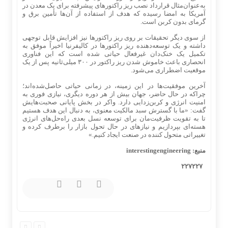
به‌عنوان‌مثال قرارداد نصب ریز راکتورهای پیشرفته برای یک معدن در
آمریکا به امضا رسیده که هدف از استفاده از آن‌ها تأمین برق و
گرمای بدون کربن است.
از سوی دیگر تحقیقات بر روی ریز راکتورها نیز افزایش قابل توجهی
داشته و یک توسعه‌دهنده ریز راکتورها در کالیفرنیا اخیراً موفق به
تکمیل یک خنک‌دان غیرفعال حیاتی شده است که این فناوری
انحصاری باعث خاموش شدن ریز راکتور در ۳۰۰ میلی‌ثانیه پس از یک
موقعیت اضطراری می‌شود.
آخرین موفقیت‌ها در این زمینه، در زمانی حیاتی حاصل‌شده‌اند؛
چراکه در حال حاضر، جهان بیش از هر دوره دیگری، نیازی فوری به
امنیت انرژی و کربن‌زدایی دارد. واکر در بخش پایانی صحبت‌هایش
گفت: «ما با گسترش سبد مالکیت معنوی، به دنبال این هدف هستیم
تا به تقویت ظرفیت‌مان برای توسعه نسل بعدی راه‌حل‌های انرژی
هسته‌ای بپردازیم و نیازهای در حال تحول بازار را برطرف کرده و
تغییراتی متحول کننده در صنعت ایجاد کنیم.»
منبع:
interestingengineering
۲۲۷۲۲۷