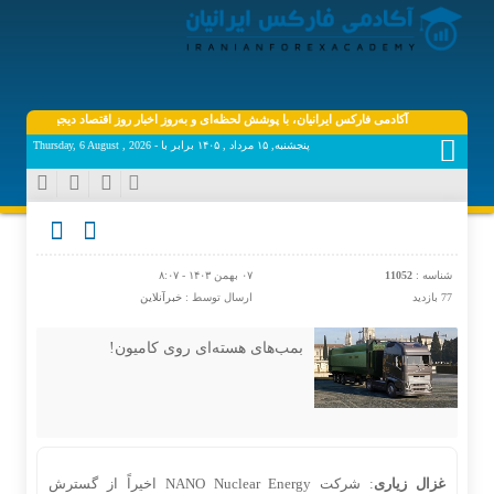
آکادمی فارکس ایرانیان، با پوشش لحظه‌ای و به‌روز اخبار روز اقتصاد دیجیتال دنیا، فارکس، ب
پنجشنبه, ۱۵ مرداد , ۱۴۰۵ برابر با - Thursday, 6 August , 2026
شناسه :
11052
۰۷ بهمن ۱۴۰۳ - ۸:۰۷
77 بازدید
ارسال توسط :
خبرآنلاین
بمب‌های هسته‌ای روی کامیون!
غزال زیاری
: شرکت NANO Nuclear Energy اخیراً از گسترش