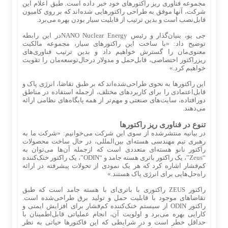
مجموعه فناوری ریز راکتورهای خود خبر داده است. طبق اعلام این
شرکت، آنها موفق به طراحی راکتورهایی شده‌اند که بر روی کامیون
قابل‌نصب است و بدین ترتیب از قابلیت سیار بودن بهره می‌برد.
جی یو، بنیان‌گذار و رئیس NANO Nuclear Energyدر این رابطه
توضیح داد: «با ساخت این راکتورهای سیار، مجموعه مالکیت
معنوی‌مان را گسترش خواهیم داد و بدین ترتیب فناوری‌های
ریزراکتور اختصاصی، قابل‌حمل و مدولار درحال‌توسعه‌مان را تقویت
خواهیم کرد.»
این راکتورها به نحوی طراحی‌شده‌اند که بر طبق تقاضا، انرژی پاک و
قابل‌اعتمادی را برای کاربردهای مختلف، ازجمله استفاده در مناطق
دورافتاده، سایت‌های صنعتی و مهم‌تر از همه پایگاه‌های نظامی ارائه
می‌دهند.
تنوع در فناوری ریز راکتورها
در بیانیه منتشرشده از سوی این شرکت می‌خوانیم: «شرکت ما به
رهبری تیم مهندسی هسته‌ای بین‌المللی، در حال ساخت محصولات
رآکتور نانو هسته‌ای متعددی است که ازجمله آن‌ها می‌توان به
“Zeus”، یک راکتور باتری هسته جامد و “ODIN”، یک راکتور خنک‌کننده
کم‌فشار اشاره کرد که هر یک نمودی از تحولات پیشرفته در ارائه
راه‌حل‌هایی برای انرژی پاک هستند.»
راکتور ZEUS راکتوری با باتری‌ای با هسته جامد است که طبق
تقاضاهای موجود با قابلیت حمل و تولید برق طراحی‌شده است.
راکتور ODIN از سیستم خنک‌کننده کم‌فشار برای افزایش ایمنی و
کارایی بهره می‌برد و اولویت آن، انجام عملیاتی قابل‌اطمینان با
حداقل خطر است و در شرایطی که این فاکتورها حیاتی به نظر