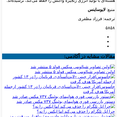
هسته‌ای با تولید انرژی زنجیره واکنش را حفظ می‌کند، نرسیده‌اند.
منبع:
لایوساینس
ترجمه: فرزاد مظفری
۵۸۵۸
مقالات مشابه در آکادمی:
اولین تصاویر شیائومی میکس فولد ۵ منتشر شد
جاسوس‌افزار چینی «لایت‌اسپای»، قربانیان را در ۱۳ کشور ازجمله
آمریکا هدف گرفت
دستور بازرسی فوری هواپیمای بوئینگ ۷۳۷ مکس صادر شد
چرا اپل تلگرام را حذف می‌کند اما ایکس را نه؟