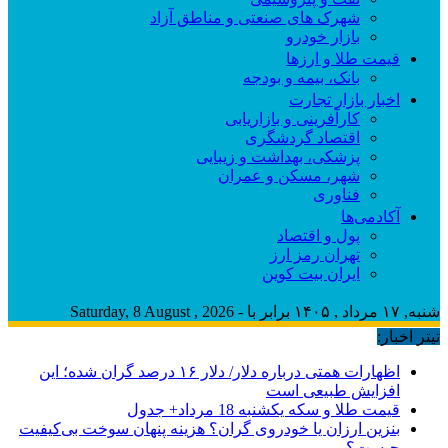
شهرک های صنعتی و مناطق آزاد
بازار خودرو
قیمت طلا و ارزها
بانک، بیمه و بودجه
اخبار بازار تجارت
کارآفرینی و بازاریابی
اقتصاد گردشگری
پزشکی، بهداشت و زیبایی
شهر، مسکن و عمران
فناوری
آکادمی‌ها
پول و اقتصاد
تهران رمز ارز
ایران بیت کوین
شنبه, ۱۷ مرداد , ۱۴۰۵ برابر با - Saturday, 8 August , 2026
تیتر اخبار:
اظهارات همتی درباره دلار/ دلار ۱۶ درصد گران شده؛ این
افزایش طبیعی است
قیمت طلا و سکه یکشنبه 18 مرداد+ جدول
بنزین ارزان یا خودروی گران؟ هزینه پنهان سوخت بی‌کیفیت
چیست؟