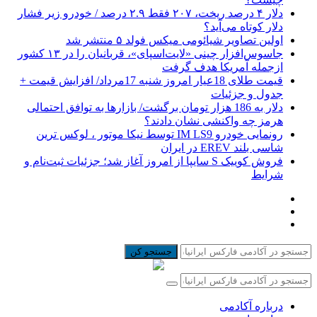
دلار ۴ درصد ریخت، ۲۰۷ فقط ۲.۹ درصد / خودرو زیر فشار
دلار کوتاه می‌آید؟
اولین تصاویر شیائومی میکس فولد ۵ منتشر شد
جاسوس‌افزار چینی «لایت‌اسپای»، قربانیان را در ۱۳ کشور
ازجمله آمریکا هدف گرفت
قیمت طلای 18عیار امروز شنبه 17مرداد/ افزایش قیمت +
جدول و جزئیات
دلار به 186 هزار تومان برگشت/ بازارها به توافق احتمالی
هرمز چه واکنشی نشان دادند؟
رونمایی خودرو IM LS9 توسط نیکا موتور ، لوکس ترین
شاسی بلند EREV در ایران
فروش کوییک S سایپا از امروز آغاز شد؛ جزئیات ثبت‌نام و
شرایط
جستجو کن
درباره آکادمی