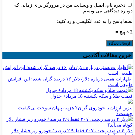
ذخیره نام، ایمیل و وبسایت من در مرورگر برای زمانی که
دوباره دیدگاهی می‌نویسم.
لطفا پاسخ را به عدد انگلیسی وارد کنید:
2 × پنج =
آخرین مقالات آکادمی
اظهارات همتی درباره دلار/ دلار ۱۶ درصد گران شده؛ این افزایش
طبیعی است
قیمت طلا و سکه یکشنبه 18 مرداد+ جدول
بنزین ارزان یا خودروی گران؟ هزینه پنهان سوخت بی‌کیفیت
چیست؟
دلار ۴ درصد ریخت، ۲۰۷ فقط ۲.۹ درصد / خودرو زیر فشار دلار