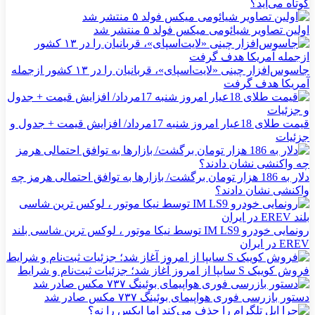
کوتاه می‌آید؟
اولین تصاویر شیائومی میکس فولد ۵ منتشر شد
جاسوس‌افزار چینی «لایت‌اسپای»، قربانیان را در ۱۳ کشور ازجمله
آمریکا هدف گرفت
قیمت طلای 18عیار امروز شنبه 17مرداد/ افزایش قیمت + جدول و
جزئیات
دلار به 186 هزار تومان برگشت/ بازارها به توافق احتمالی هرمز چه
واکنشی نشان دادند؟
رونمایی خودرو IM LS9 توسط نیکا موتور ، لوکس ترین شاسی بلند
EREV در ایران
فروش کوییک S سایپا از امروز آغاز شد؛ جزئیات ثبت‌نام و شرایط
دستور بازرسی فوری هواپیمای بوئینگ ۷۳۷ مکس صادر شد