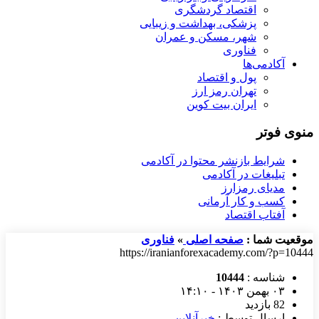
اقتصاد گردشگری
پزشکی، بهداشت و زیبایی
شهر، مسکن و عمران
فناوری
آکادمی‌ها
پول و اقتصاد
تهران رمز ارز
ایران بیت کوین
منوی فوتر
شرایط بازنشر محتوا در آکادمی
تبلیغات در آکادمی
مدیای رمزارز
کسب و کار آرمانی
آفتاب اقتصاد
موقعیت شما :
صفحه اصلی
»
فناوری
https://iranianforexacademy.com/?p=10444
شناسه :
10444
۰۳ بهمن ۱۴۰۳ - ۱۴:۱۰
82 بازدید
ارسال توسط :
خبرآنلاین