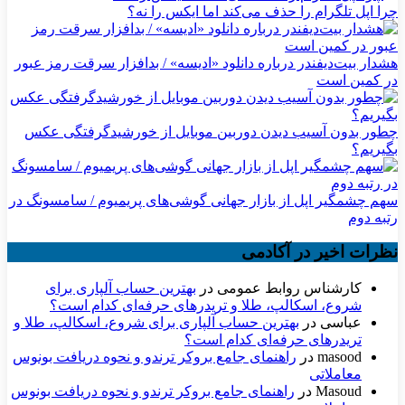
چرا اپل تلگرام را حذف می‌کند اما ایکس را نه؟
هشدار بیت‌دیفندر درباره دانلود «ادیسه» / بدافزار سرقت رمز عبور
در کمین است
چطور بدون آسیب دیدن دوربین موبایل از خورشیدگرفتگی عکس
بگیریم؟
سهم چشمگیر اپل از بازار جهانی گوشی‌های پریمیوم / سامسونگ در
رتبه دوم
نظرات اخیر در آکادمی
کارشناس روابط عمومی
در
بهترین حساب آلپاری برای
شروع، اسکالپ، طلا و تریدرهای حرفه‌ای کدام است؟
عباسی
در
بهترین حساب آلپاری برای شروع، اسکالپ، طلا و
تریدرهای حرفه‌ای کدام است؟
masood
در
راهنمای جامع بروکر ترندو و نحوه دریافت بونوس
معاملاتی
Masoud
در
راهنمای جامع بروکر ترندو و نحوه دریافت بونوس