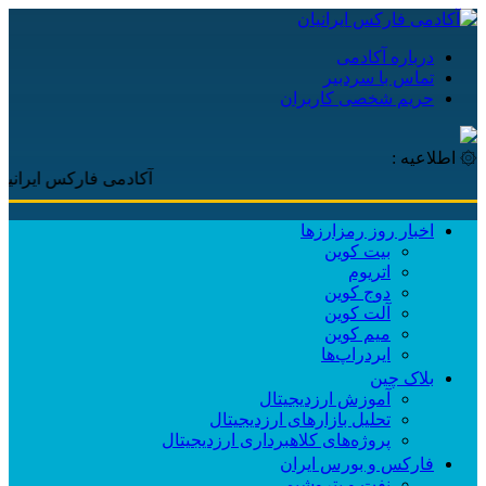
درباره آکادمی
تماس با سردبیر
حریم شخصی کاربران
۞ اطلاعیه :
آکادمی فارکس ایرانیان، با پ
اخبار روز رمزارزها
بیت کوین
اتریوم
دوج کوین
آلت کوین
میم کوین‌
ایردراپ‌ها
بلاک چین
آموزش ارزدیجیتال
تحلیل بازارهای ارزدیجیتال
پروژه‌های کلاهبرداری ارزدیجیتال
فارکس و بورس ایران
نفت و پتروشیمی