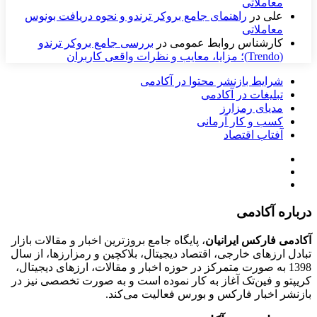
معاملاتی
علی
در
راهنمای جامع بروکر ترندو و نحوه دریافت بونوس
معاملاتی
کارشناس روابط عمومی
در
بررسی جامع بروکر ترندو
(Trendo)؛ مزایا، معایب و نظرات واقعی کاربران
شرایط بازنشر محتوا در آکادمی
تبلیغات در آکادمی
مدیای رمزارز
کسب و کار آرمانی
آفتاب اقتصاد
درباره آکادمی
آکادمی فارکس ایرانیان
، پایگاه جامع بروزترین اخبار و مقالات بازار
تبادل ارزهای خارجی، اقتصاد دیجیتال، بلاکچین و رمزارزها، از سال
1398 به صورت متمرکز در حوزه اخبار و مقالات، ارزهای‌ دیجیتال،
کریپتو و فین‌تک آغاز به کار نموده است و به صورت تخصصی نیز در
بازنشر اخبار فارکس و بورس فعالیت می‌کند.