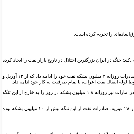
: جنگ در ایران بزرگترین اختلال در تاریخ بازار نفت را ایجاد کرده
از ۲۸ فوریه؛ خروج کشتی‌های نفتی از خلیج فارس و حرکت آنها به سمت کشور‌های دیگر متوقف شده بود. در همین زمان تنها ایران بود که صادرات روزانه ۲ میلیون بشکه نفت خود را ادامه داد که از ۱۳ آوریل و
لوله انتقال نفت اعراب، با تمام ظرفیت به کار خود ادامه داد.
خط لوله‌ای که در شرق عربستان قرار دارد، روزانه ۷ میلیون بشکه نفت را به خارج از تنگه هرمز ارسال می‌کند. خط لوله حبشان-فجیره در امارات نیز روزانه ۱.۸ میلیون بشکه در روز را به خارج از این تنگه
این مورد را نیز نباید نادیده بگیریم که جمع این اعداد برابر می‌شود با ۸.۸ میلیون بشکه، در صورتی که پیش از شروع جنگ ایران و آمریکا در ۲۸ فوریه، صادرات نفت از این تنگه بیش از ۲۰ میلیون بشکه بوده