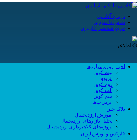
درباره آکادمی
تماس با سردبیر
حریم شخصی کاربران
۞ اطلاعیه :
اخبار روز رمزارزها
بیت کوین
اتریوم
دوج کوین
آلت کوین
میم کوین‌
ایردراپ‌ها
بلاک چین
آموزش ارزدیجیتال
تحلیل بازارهای ارزدیجیتال
پروژه‌های کلاهبرداری ارزدیجیتال
فارکس و بورس ایران
نفت و پتروشیمی