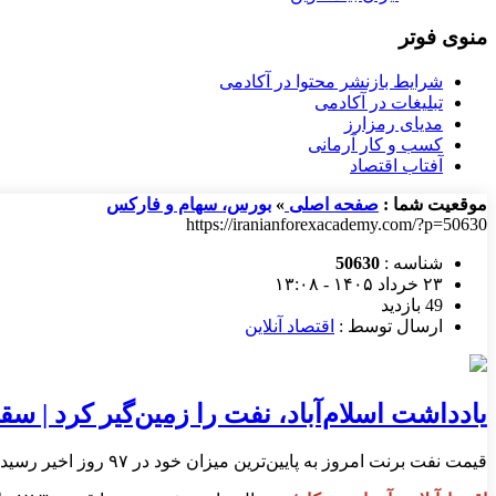
منوی فوتر
شرایط بازنشر محتوا در آکادمی
تبلیغات در آکادمی
مدیای رمزارز
کسب و کار آرمانی
آفتاب اقتصاد
موقعیت شما :
صفحه اصلی
»
بورس، سهام و فارکس
https://iranianforexacademy.com/?p=50630
شناسه :
50630
۲۳ خرداد ۱۴۰۵ - ۱۳:۰۸
49 بازدید
ارسال توسط :
اقتصاد آنلاین
یادداشت اسلام‌آباد، نفت را زمین‌گیر کرد | سقوط ب
قیمت نفت برنت امروز به پایین‌ترین میزان خود در ۹۷ روز اخیر رسید.