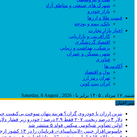
شهرک های صنعتی و مناطق آزاد
بازار خودرو
قیمت طلا و ارزها
بانک، بیمه و بودجه
اخبار بازار تجارت
کارآفرینی و بازاریابی
اقتصاد گردشگری
پزشکی، بهداشت و زیبایی
شهر، مسکن و عمران
فناوری
آکادمی‌ها
پول و اقتصاد
تهران رمز ارز
ایران بیت کوین
شنبه, ۱۷ مرداد , ۱۴۰۵ برابر با - Saturday, 8 August , 2026
تیتر اخبار:
بنزین ارزان یا خودروی گران؟ هزینه پنهان سوخت بی‌کیفیت 
دلار ۴ درصد ریخت، ۲۰۷ فقط ۲.۹ درصد / خودرو زیر فشار دلار کوتاه می‌آید؟
اولین تصاویر شیائومی میکس فولد ۵ منتشر شد
جاسوس‌افزار چینی «لایت‌اسپای»، قربانیان را در ۱۳ کشور ازجمله آمریکا هدف گرفت
قیمت طلای 18عیار امروز شنبه 17مرداد/ افزایش قیمت + جدول و جزئیات