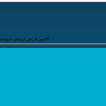
آکادمی فارکس ایرانیان، با پوشش لحظه‌ای و