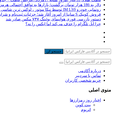
دلار به 186 هزار تومان برگشت/ بازارها به توافق احتمالی هرمز چه واکنشی نشان دادند؟
رونمایی خودرو IM LS9 توسط نیکا موتور ، لوکس ترین شاسی بلند EREV در ایران
فروش کوییک S سایپا از امروز آغاز شد؛ جزئیات ثبت‌نام و شرایط
دستور بازرسی فوری هواپیمای بوئینگ ۷۳۷ مکس صادر شد
چرا اپل تلگرام را حذف می‌کند اما ایکس را نه؟
جستجو کن
درباره آکادمی
تماس با سردبیر
حریم شخصی کاربران
منوی اصلی
اخبار روز رمزارزها
بیت کوین
اتریوم