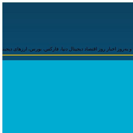
روز اقتصاد دیجیتال دنیا، فارکس، بورس، ارزهای دیجیتال همراه شما خوا