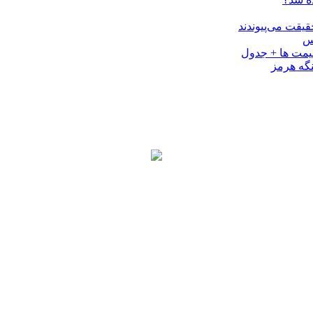
کس
نگه هرمز