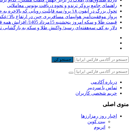
راهنمای جامع بروکر ترندو و نحوه دریافت بونوس معاملاتی
تحول بزرگ در آیفون ۱۸ پرو/ سه قابلیت رویایی که بالاخره به حقیقت می‌پیوندند
پرواز موفقیت‌آمیز هواپیمای مسافربری چین در ارتفاع بالا /ع
قیمت طلا و سکه امروز پنجشنبه 15مرداد 1405/ افزایش همه قیمت ها + جدول
دلار به کف سه‌هفته‌ای رسید/ واکنش طلا و سکه به بازگشایی ت
جستجو کن
درباره آکادمی
تماس با سردبیر
حریم شخصی کاربران
منوی اصلی
اخبار روز رمزارزها
بیت کوین
اتریوم