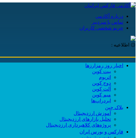
درباره آکادمی
تماس با سردبیر
حریم شخصی کاربران
۞ اطلاعیه :
اخبار روز رمزارزها
بیت کوین
اتریوم
دوج کوین
آلت کوین
میم کوین‌
ایردراپ‌ها
بلاک چین
آموزش ارزدیجیتال
تحلیل بازارهای ارزدیجیتال
پروژه‌های کلاهبرداری ارزدیجیتال
فارکس و بورس ایران
نفت و پتروشیمی