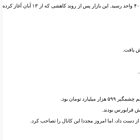
به گزارش ایسنا، امروز (یکشنبه) شاخص کل بورس اوراق بهادار تهران ۵۳ هزار و ۶۹۷ واحد رشد کرد و به رقم سه میلیون و ۲۵۱ هزار و ۴۰۳ واحد رسید. این بازار پس از روند کاهشی که از ۱۳ آبان آغاز کرده
نش فرابورس بودند.