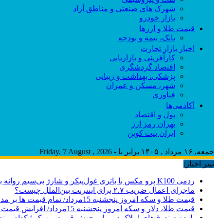
شهرک های صنعتی و مناطق آزاد
بازار خودرو
قیمت طلا و ارزها
بانک، بیمه و بودجه
اخبار بازار تجارت
کارآفرینی و بازاریابی
اقتصاد گردشگری
پزشکی، بهداشت و زیبایی
شهر، مسکن و عمران
فناوری
آکادمی‌ها
پول و اقتصاد
تهران رمز ارز
ایران بیت کوین
جمعه, ۱۶ مرداد , ۱۴۰۵ برابر با - Friday, 7 August , 2026
تیتر اخبار:
ردمی K100 پرو مکس با باتری غول‌پیکر و شارژ بی‌سیم روانه بازار می‌شود
ماجرای اعمال ضریب ۲.۷ برای اینترنت بین‌الملل چیست؟
قیمت طلا و سکه امروز پنجشنبه 15مرداد/ تمام قیمت ها بر مدار افزایش + جدول
قیمت طلا، دلار و سکه امروز پنجشنبه 15مرداد/ افزایش قیمت ها + جدول
بازده صندوق‌های املاک در برابر جهش قیمت مسکن؛ کدام برند