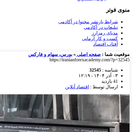
منوی فوتر
شرایط بازنشر محتوا در آکادمی
تبلیغات در آکادمی
مدیای رمزارز
کسب و کار آرمانی
آفتاب اقتصاد
موقعیت شما :
صفحه اصلی
»
بورس، سهام و فارکس
https://iranianforexacademy.com/?p=32545
شناسه :
32545
۰۳ آذر ۱۴۰۴ - ۱۲:۱۹
41 بازدید
ارسال توسط :
اقتصاد آنلاین