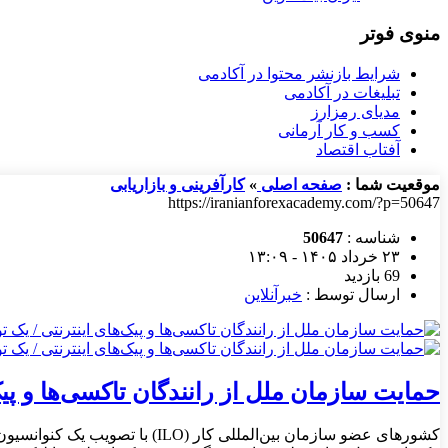
منوی فوتر
شرایط بازنشر محتوا در آکادمی
تبلیغات در آکادمی
مدیای رمزارز
کسب و کار آرمانی
آفتاب اقتصاد
موقعیت شما :
صفحه اصلی
»
کارآفرینی و بازاریابی
https://iranianforexacademy.com/?p=50647
شناسه :
50647
۲۳ خرداد ۱۴۰۵ - ۱۳:۰۹
69 بازدید
ارسال توسط :
خبرآنلاین
حمایت سازمان ملل از رانندگان تاکسی‌ها و پیک
کشورهای عضو سازمان بین‌المللی