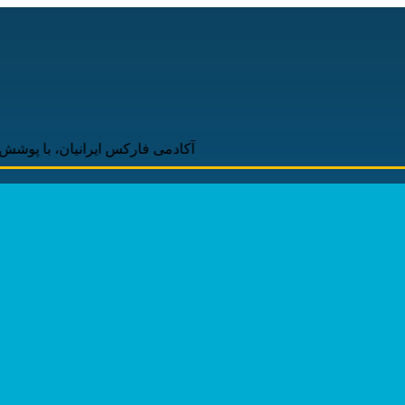
آکادمی فارکس ایرانیان، با پوشش لحظه‌ای و 