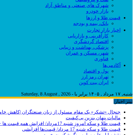
شهرک های صنعتی و مناطق آزاد
بازار خودرو
قیمت طلا و ارزها
بانک، بیمه و بودجه
اخبار بازار تجارت
کارآفرینی و بازاریابی
اقتصاد گردشگری
پزشکی، بهداشت و زیبایی
شهر، مسکن و عمران
فناوری
آکادمی‌ها
پول و اقتصاد
تهران رمز ارز
ایران بیت کوین
شنبه, ۱۷ مرداد , ۱۴۰۵ برابر با - Saturday, 8 August , 2026
تیتر اخبار:
جنجال «تشکر» یک مقام مسئول از زبان صنعتگران |کاهش خام
مالیات پنهان بنزین بی‌کیفیت
قیمت طلا و سکه امروز شنبه 17مرداد/ افزایش همه قیمت ها + جدول و جزئیات
قیمت طلا و سکه شنبه 17 مرداد/ قیمت‌ها افزایشی
نقشه اپل علیه سامسونگ شکست خورد