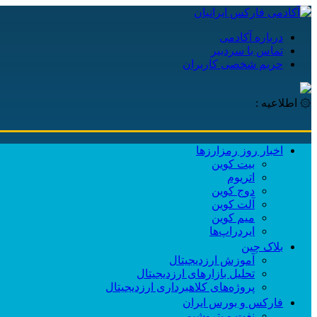
درباره آکادمی
تماس با سردبیر
حریم شخصی کاربران
۞ اطلاعیه :
اخبار روز رمزارزها
بیت کوین
اتریوم
دوج کوین
آلت کوین
میم کوین‌
ایردراپ‌ها
بلاک چین
آموزش ارزدیجیتال
تحلیل بازارهای ارزدیجیتال
پروژه‌های کلاهبرداری ارزدیجیتال
فارکس و بورس ایران
نفت و پتروشیمی