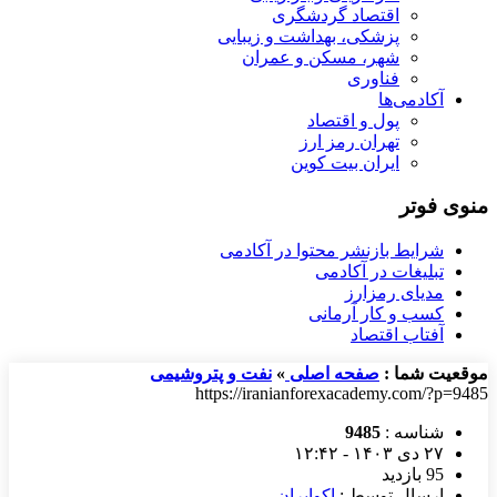
اقتصاد گردشگری
پزشکی، بهداشت و زیبایی
شهر، مسکن و عمران
فناوری
آکادمی‌ها
پول و اقتصاد
تهران رمز ارز
ایران بیت کوین
منوی فوتر
شرایط بازنشر محتوا در آکادمی
تبلیغات در آکادمی
مدیای رمزارز
کسب و کار آرمانی
آفتاب اقتصاد
موقعیت شما :
صفحه اصلی
»
نفت و پتروشیمی
https://iranianforexacademy.com/?p=9485
شناسه :
9485
۲۷ دی ۱۴۰۳ - ۱۲:۴۲
95 بازدید
ارسال توسط :
اکوایران