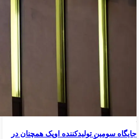
جایگاه سومین تولیدکننده اوپک همچنان در