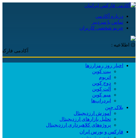
درباره آکادمی
تماس با سردبیر
حریم شخصی کاربران
۞ اطلاعیه :
آکادمی فارکس ایرانیا
اخبار روز رمزارزها
بیت کوین
اتریوم
دوج کوین
آلت کوین
میم کوین‌
ایردراپ‌ها
بلاک چین
آموزش ارزدیجیتال
تحلیل بازارهای ارزدیجیتال
پروژه‌های کلاهبرداری ارزدیجیتال
فارکس و بورس ایران
نفت و پتروشیمی