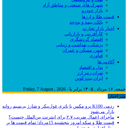
شهرک های صنعتی و مناطق آزاد
بازار خودرو
قیمت طلا و ارزها
بانک، بیمه و بودجه
اخبار بازار تجارت
کارآفرینی و بازاریابی
اقتصاد گردشگری
پزشکی، بهداشت و زیبایی
شهر، مسکن و عمران
فناوری
آکادمی‌ها
پول و اقتصاد
تهران رمز ارز
ایران بیت کوین
جمعه, ۱۶ مرداد , ۱۴۰۵ برابر با - Friday, 7 August , 2026
تیتر اخبار:
ردمی K100 پرو مکس با باتری غول‌پیکر و شارژ بی‌سیم روانه
بازار می‌شود
ماجرای اعمال ضریب ۲.۷ برای اینترنت بین‌الملل چیست؟
قیمت طلا و سکه امروز پنجشنبه 15مرداد/ تمام قیمت ها بر
مدار افزایش + جدول