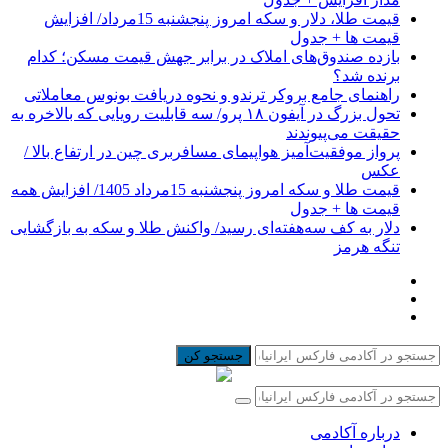
قیمت طلا، دلار و سکه امروز پنجشنبه 15مرداد/ افزایش
قیمت ها + جدول
بازده صندوق‌های املاک در برابر جهش قیمت مسکن؛ کدام
برنده شد؟
راهنمای جامع بروکر ترندو و نحوه دریافت بونوس معاملاتی
تحول بزرگ در آیفون ۱۸ پرو/ سه قابلیت رویایی که بالاخره به
حقیقت می‌پیوندند
پرواز موفقیت‌آمیز هواپیمای مسافربری چین در ارتفاع بالا /
عکس
قیمت طلا و سکه امروز پنجشنبه 15مرداد 1405/ افزایش همه
قیمت ها + جدول
دلار به کف سه‌هفته‌ای رسید/ واکنش طلا و سکه به بازگشایی
تنگه هرمز
جستجو کن
درباره آکادمی