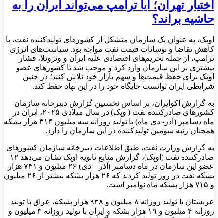
اختیار تهران؛ آیا ترامپ می‌تواند ایران را به
حاشیه براند؟
اوپک، به عنوان یک سازمان متشکل از کشورهای تولیدکننده نفت، با
کاهش تقاضا و نوسانات قیمت نفت مواجه بود. سیاست‌های انرژی
ترامپ، از جمله تحریم‌های اقتصادی علیه ایران و ونزوئلا، فشار
بیشتری بر این سازمان وارد کرد و موجب شد تا کشورهای عضو
اوپک برای حفظ قیمت‌ها و سهم بازار خود تلاش کنند؛ در چنین
شرایطی ایران توانست جایگاه خود را در این نهاد حفظ کند.
به گزارش اکوایران، بر اساس نخستین گزارش دبیرخانه سازمان
کشورهای صادرکننده نفت (اوپک) در سال میلادی ۲۰۲۵، ایران در
ماه دسامبر (آذر- دی ماه) با تولید روزانه سه میلیون ۳۱۴ هزار بشکه
همچنان رتبه سومین تولیدکننده در این سازمان را دارد.
به گزارش وزارت نفت، طبق اطلاعات دبیرخانه سازمان کشورهای
صادرکننده نفت (اوپک)، گزارش منابع ثانویه اوپک نشان می‌دهد ۱۲
عضو این سازمان در ماه دسامبر (آذر – دی) ۲۶ میلیون و ۷۴۱ هزار
بشکه نفت در روز تولید کردند که ۲۶ هزار بشکه بیشتر از ۲۶ میلیون
و ۷۱۵ هزار بشکه ماه نوامبر است.
عربستان با تولید روزانه ۸ میلیون و ۹۳۸ هزار بشکه، عراق با تولید
روزانه ۴ میلیون و ۱۹ هزار بشکه و ایران با تولید روزانه ۳ میلیون و