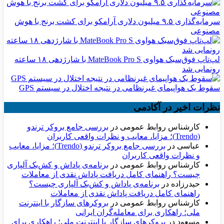
سرمایه‌گذاری ۹.۵ میلیون دلاری آرامکو برای کشت برنج با هوش
مصنوعی
لپ‌تاپ فوق‌سبک هواوی MateBook Pro S با شارژدهی ۱۸ ساعته
رونمایی شد
سقوط یک هواپیمای غیرنظامی در نتیجه اختلال در سیستم‌ GPS
نظرات اخیر در آکادمی
کارشناس روابط عمومی
در
بررسی جامع بروکر ترندو
(Trendo)؛ مزایا، معایب و نظرات واقعی کاربران
عباسی
در
بررسی جامع بروکر ترندو (Trendo)؛ مزایا، معایب
و نظرات واقعی کاربران
کارشناس روابط عمومی
در
برنامه‌ی پاداش و کش‌بک آلپاری
چیست؟ راهنمای کامل دریافت پاداش نقدی از معاملات
حیدرزاده
در
برنامه‌ی پاداش و کش‌بک آلپاری چیست؟
راهنمای کامل دریافت پاداش نقدی از معاملات
کارشناس روابط عمومی
در
بروکرهای سازگار با اینترنت
ملی؛ راهکاری برای معامله‌گران ایرانی
مسعود
در
بروکرهای سازگار با اینترنت ملی؛ راهکاری برای