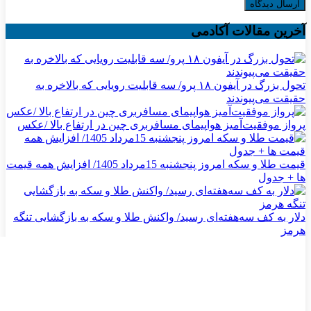
آخرین مقالات آکادمی
تحول بزرگ در آیفون ۱۸ پرو/ سه قابلیت رویایی که بالاخره به
حقیقت می‌پیوندند
پرواز موفقیت‌آمیز هواپیمای مسافربری چین در ارتفاع بالا /عکس
قیمت طلا و سکه امروز پنجشنبه 15مرداد 1405/ افزایش همه قیمت
ها + جدول
دلار به کف سه‌هفته‌ای رسید/ واکنش طلا و سکه به بازگشایی تنگه
هرمز