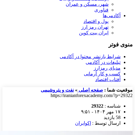
شهر، مسکن و عمران
فناوری
آکادمی‌ها
پول و اقتصاد
تهران رمز ارز
ایران بیت کوین
منوی فوتر
شرایط بازنشر محتوا در آکادمی
تبلیغات در آکادمی
مدیای رمزارز
کسب و کار آرمانی
آفتاب اقتصاد
موقعیت شما :
صفحه اصلی
»
نفت و پتروشیمی
https://iranianforexacademy.com/?p=29322
شناسه :
29322
۱۷ مهر ۱۴۰۴ - ۹:۵۱
58 بازدید
ارسال توسط :
اکوایران