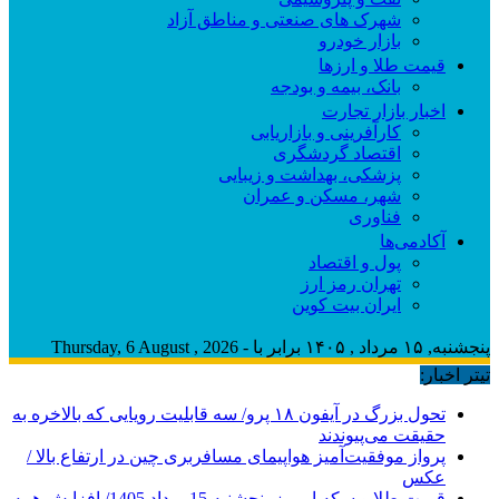
شهرک های صنعتی و مناطق آزاد
بازار خودرو
قیمت طلا و ارزها
بانک، بیمه و بودجه
اخبار بازار تجارت
کارآفرینی و بازاریابی
اقتصاد گردشگری
پزشکی، بهداشت و زیبایی
شهر، مسکن و عمران
فناوری
آکادمی‌ها
پول و اقتصاد
تهران رمز ارز
ایران بیت کوین
پنجشنبه, ۱۵ مرداد , ۱۴۰۵ برابر با - Thursday, 6 August , 2026
تیتر اخبار:
تحول بزرگ در آیفون ۱۸ پرو/ سه قابلیت رویایی که بالاخره به
حقیقت می‌پیوندند
پرواز موفقیت‌آمیز هواپیمای مسافربری چین در ارتفاع بالا /
عکس
قیمت طلا و سکه امروز پنجشنبه 15مرداد 1405/ افزایش همه