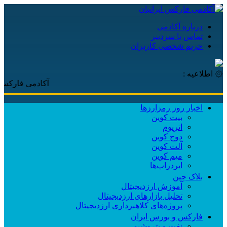
درباره آکادمی
تماس با سردبیر
حریم شخصی کاربران
۞ اطلاعیه :
آکادمی فارکس ایرانیا
اخبار روز رمزارزها
بیت کوین
اتریوم
دوج کوین
آلت کوین
میم کوین‌
ایردراپ‌ها
بلاک چین
آموزش ارزدیجیتال
تحلیل بازارهای ارزدیجیتال
پروژه‌های کلاهبرداری ارزدیجیتال
فارکس و بورس ایران
نفت و پتروشیمی