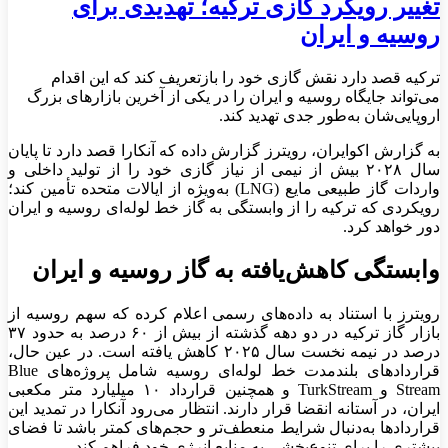
تغییر رویکرد گازی ترکیه؛ تهدیدی برای
روسیه و ایران
ترکیه قصد دارد نقش گازی خود را بازتعریف کند که این اقدام
می‌تواند جایگاه روسیه و ایران را در یکی از آخرین بازارهای بزرگ
اروپایی‌شان به‌طور جدی تهدید کند.
به گزارش اکوایران، رویترز گزارش داده که آنکارا قصد دارد تا پایان
سال ۲۰۲۸ بیش از نیمی از نیاز گازی خود را از تولید داخلی و
واردات گاز طبیعی مایع (LNG) به‌ویژه از ایالات متحده تأمین کند؛
رویکردی که ترکیه را از وابستگی به گاز خط لوله‌ای روسیه و ایران
دور خواهد کرد.
وابستگی کاهش‌یافته به گاز روسیه و ایران
رویترز با استناد به داده‌های رسمی اعلام کرده که سهم روسیه از
بازار گاز ترکیه در دو دهه گذشته از بیش از ۶۰ درصد به حدود ۳۷
درصد در نیمه نخست سال ۲۰۲۵ کاهش یافته است. در عین حال،
قراردادهای بلندمدت خط لوله‌ای روسیه شامل پروژه‌های Blue
Stream و TurkStream و همچنین قرارداد ۱۰ میلیارد متر مکعبی
ایران، در آستانه انقضا قرار دارند. انتظار می‌رود آنکارا در تمدید این
قراردادها به‌دنبال شرایط منعطف‌تر و حجم‌های کمتر باشد تا فضای
بیشتری را برای تنوع‌بخشی به منابع انرژی خود فراهم کند.