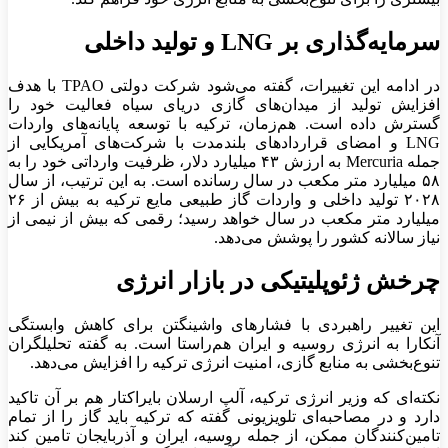
سرمایه‌گذاری بر LNG و تولید داخلی
در ادامه این تغییرات، گفته می‌شود شرکت دولتی TPAO با هدف
افزایش تولید از میدان‌های گازی دریای سیاه فعالیت خود را
گسترش داده است. هم‌زمان، ترکیه با توسعه پایانه‌های واردات
LNG و امضای قراردادهای بلندمدت با شرکت‌های آمریکایی از
جمله Mercuria به ارزش ۴۳ میلیارد دلار، ظرفیت وارداتی خود را به
۵۸ میلیارد متر مکعب در سال رسانده است. به این ترتیب، از سال
۲۰۲۸ تولید داخلی و واردات گاز طبیعی مایع ترکیه به بیش از ۲۶
میلیارد متر مکعب در سال خواهد رسید؛ رقمی که بیش از نیمی از
نیاز سالانه کشور را پوشش می‌دهد.
چرخش ژئوپلیتیکی در بازار انرژی
این تغییر راهبردی با فشارهای واشینگتن برای کاهش وابستگی
آنکارا به انرژی روسیه و ایران هم‌راستا است. به گفته تحلیلگران
تنوع‌بخشی به منابع گازی، امنیت انرژی ترکیه را افزایش می‌دهد.
نکته‌ای که وزیر انرژی ترکیه، آلپ ارسلان بایراکتار هم بر آن تاکید
دارد و در مصاحبه‌ای تلویزیونی گفته که ترکیه باید گاز را از تمام
تامین‌کنندگان ممکن، از جمله روسیه، ایران و آذربایجان تامین کند