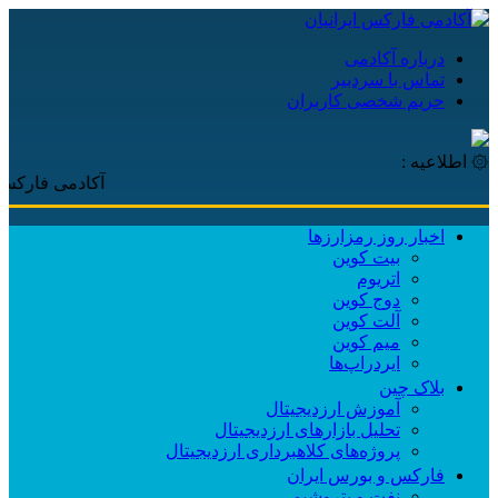
درباره آکادمی
تماس با سردبیر
حریم شخصی کاربران
۞ اطلاعیه :
آکادمی فارکس ایرانیان
اخبار روز رمزارزها
بیت کوین
اتریوم
دوج کوین
آلت کوین
میم کوین‌
ایردراپ‌ها
بلاک چین
آموزش ارزدیجیتال
تحلیل بازارهای ارزدیجیتال
پروژه‌های کلاهبرداری ارزدیجیتال
فارکس و بورس ایران
نفت و پتروشیمی