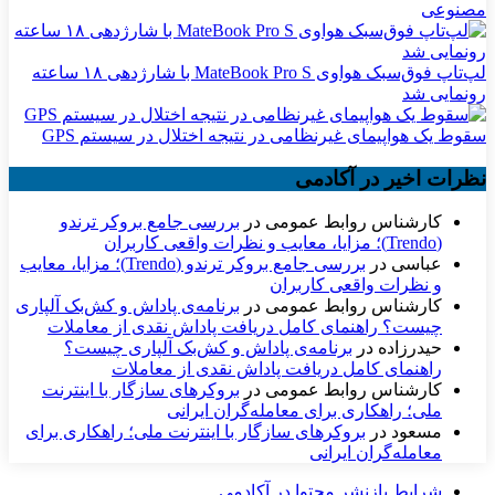
مصنوعی
لپ‌تاپ فوق‌سبک هواوی MateBook Pro S با شارژدهی ۱۸ ساعته
رونمایی شد
سقوط یک هواپیمای غیرنظامی در نتیجه اختلال در سیستم‌ GPS
نظرات اخیر در آکادمی
کارشناس روابط عمومی
در
بررسی جامع بروکر ترندو
(Trendo)؛ مزایا، معایب و نظرات واقعی کاربران
عباسی
در
بررسی جامع بروکر ترندو (Trendo)؛ مزایا، معایب
و نظرات واقعی کاربران
کارشناس روابط عمومی
در
برنامه‌ی پاداش و کش‌بک آلپاری
چیست؟ راهنمای کامل دریافت پاداش نقدی از معاملات
حیدرزاده
در
برنامه‌ی پاداش و کش‌بک آلپاری چیست؟
راهنمای کامل دریافت پاداش نقدی از معاملات
کارشناس روابط عمومی
در
بروکرهای سازگار با اینترنت
ملی؛ راهکاری برای معامله‌گران ایرانی
مسعود
در
بروکرهای سازگار با اینترنت ملی؛ راهکاری برای
معامله‌گران ایرانی
شرایط بازنشر محتوا در آکادمی