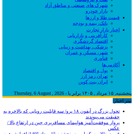
شهرک های صنعتی و مناطق آزاد
بازار خودرو
قیمت طلا و ارزها
بانک، بیمه و بودجه
اخبار بازار تجارت
کارآفرینی و بازاریابی
اقتصاد گردشگری
پزشکی، بهداشت و زیبایی
شهر، مسکن و عمران
فناوری
آکادمی‌ها
پول و اقتصاد
تهران رمز ارز
ایران بیت کوین
پنجشنبه, ۱۵ مرداد , ۱۴۰۵ برابر با - Thursday, 6 August , 2026
تیتر اخبار:
تحول بزرگ در آیفون ۱۸ پرو/ سه قابلیت رویایی که بالاخره به
حقیقت می‌پیوندند
پرواز موفقیت‌آمیز هواپیمای مسافربری چین در ارتفاع بالا /
عکس
قیمت طلا و سکه امروز پنجشنبه 15مرداد 1405/ افزایش همه