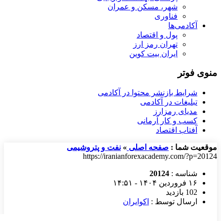
شهر، مسکن و عمران
فناوری
آکادمی‌ها
پول و اقتصاد
تهران رمز ارز
ایران بیت کوین
منوی فوتر
شرایط بازنشر محتوا در آکادمی
تبلیغات در آکادمی
مدیای رمزارز
کسب و کار آرمانی
آفتاب اقتصاد
موقعیت شما :
صفحه اصلی
»
نفت و پتروشیمی
https://iranianforexacademy.com/?p=20124
شناسه :
20124
۱۶ فروردین ۱۴۰۴ - ۱۴:۵۱
102 بازدید
ارسال توسط :
اکوایران