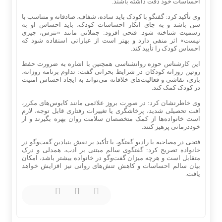
احساسات خود دقت داشته باشند.
وی تأکید کرد: گفتگو با کودک باید ساده، شفاف، صادقانه و متناسب با
سن باشد و به جای انکار احساسات کودک، باید احساس او به
رسمیت شناخته شود. فتحی افزود: جملاتی مانند «نترس، چیزی
نیست» اثر منفی دارد و بهتر است از عباراتی استفاده شود که
احساس کودک را تأیید کند.
این کارشناس حوزه روانشناسی همچنین با اشاره به ضرورت حفظ
روتین روزانه کودکان در شرایط بحرانی گفت: تداوم برنامه روزانه،
بازی، نقاشی و فعالیت‌های خلاقانه می‌تواند به ایجاد احساس امنیت
در کودک کمک کند.
وی خاطرنشان کرد: در صورت بروز علائمی مانند کابوس‌های مکرر،
افت تحصیلی شدید، پرخاشگری یا تغییرات رفتاری قابل توجه، لازم
است خانواده‌ها از کمک متخصصان سلامت روان بهره بگیرند و از
خوددرمانی پرهیز کنند.
فتحی در مصاحبه با رادیو گفتگو، با تأکید بر نقش بنیادین گفت‌وگو در
خانواده تصریح کرد: گفتگوی سالم مبتنی بر ادب، همدلی و درک
متقابل است و هرچه میزان گفت‌وگو در خانواده بیشتر باشد، امکان
بیان سالم احساسات و کاهش تنش‌های روانی نیز افزایش خواهد
یافت.