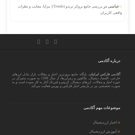
عباسی
در
بررسی جامع بروکر ترندو (Trendo)؛ مزایا، معایب و نظرات
واقعی کاربران
درباره آکادمی
آکادمی فارکس ایرانیان
، پایگاه جامع بروزترین اخبار و مقالات بازار تبادل ارزهای
خارجی، اقتصاد دیجیتال، بلاکچین و رمزارزها، از سال 1398 به صورت متمرکز در
حوزه اخبار و مقالات، ارزهای‌ دیجیتال، کریپتو و فین‌تک آغاز به کار نموده است و به
صورت تخصصی نیز در بازنشر اخبار فارکس و بورس فعالیت می‌کند.
موضوعات مهم آکادمی
اخبار ارزدیجیتال
آموزش ارزدیجیتال