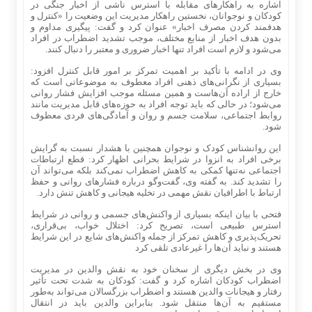
اشاره به راهکارهای مقابله با استرس ناشی از اخبار جنگی در
کودکان و نوجوانان، نخستین راهکار مدیریت این وضعیت را «کنترل و
هدفمند کردن مصرف اخبار» عنوان کرد و گفت: پیگیری مداوم و
بدون هدف اخبار از منابع مختلف، موجب تشدید اضطراب در افراد
می‌شود و لازم است افراد تنها اخبار ضروری و معتبر را دنبال کنند.
وی در ادامه با تأکید بر اهمیت تمرکز بر امور قابل کنترل افزود:
بسیاری از نگرانی‌های ذهنی افراد معطوف به موضوعاتی است که
خارج از اراده آن‌هاست و همین مسئله موجب افزایش فشار روانی
می‌شود؛ در حالی که باید توجه افراد به حوزه‌های قابل مدیریت مانند
روابط اجتماعی، سلامت جسم و روان و آمادگی‌های فردی معطوف
شود.
این روانشناس کودک و نوجوان همچنین با هشدار نسبت به گرایش
برخی افراد به انزوا در شرایط بحرانی اظهار کرد: قطع ارتباطات
اجتماعی نه‌تنها کمکی به کاهش اضطراب نمی‌کند بلکه می‌تواند آن
را تشدید کند. به گفته وی، گفت‌وگو درباره فشارهای روانی و حفظ
ارتباط با اطرافیان نقش مهمی در تخلیه هیجانی و کاهش تنش دارد.
فتحی با بیان اینکه بسیاری از واکنش‌های جسمی و روانی در شرایط
استرس طبیعی است، تصریح کرد: اختلال خواب، بی‌قراری،
تحریک‌پذیری و کاهش تمرکز از جمله واکنش‌های شایع در این شرایط
هستند و نباید آن‌ها را غیرعادی تلقی کرد
وی در بخش دیگری از سخنان خود به نقش والدین در مدیریت
اضطراب کودکان اشاره کرد و گفت: کودکان به شدت تحت تأثیر
رفتار و هیجانات والدین هستند و اضطراب بزرگسالان می‌تواند به‌طور
مستقیم به آن‌ها منتقل شود. بنابراین والدین باید در انتقال