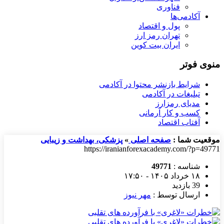
فناوری
آکادمی‌ها
پول و اقتصاد
تهران رمز ارز
ایران بیت کوین
منوی فوتر
شرایط بازنشر محتوا در آکادمی
تبلیغات در آکادمی
مدیای رمزارز
کسب و کار آرمانی
آفتاب اقتصاد
موقعیت شما :
صفحه اصلی
»
پزشکی، بهداشت و زیبایی
https://iranianforexacademy.com/?p=49771
شناسه :
49771
۱۸ خرداد ۱۴۰۵ - ۱۷:۵۰
39 بازدید
ارسال توسط :
مهر نیوز