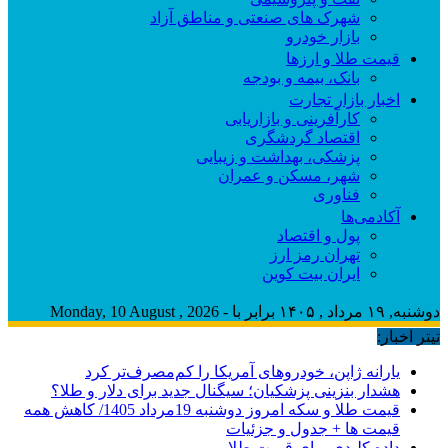
شهرک های صنعتی و مناطق آزاد
بازار خودرو
قیمت طلا و ارزها
بانک، بیمه و بودجه
اخبار بازار تجارت
کارآفرینی و بازاریابی
اقتصاد گردشگری
پزشکی، بهداشت و زیبایی
شهر، مسکن و عمران
فناوری
آکادمی‌ها
پول و اقتصاد
تهران رمز ارز
ایران بیت کوین
دوشنبه, ۱۹ مرداد , ۱۴۰۵ برابر با - Monday, 10 August , 2026
تیتر اخبار:
یارانه ژاپن، خودروهای آمریکا را کم‌مصرف‌تر کرد
هشدار بنزینی پزشکیان؛ سیگنال جدید برای دلار و طلا؟
قیمت طلا و سکه امروز دوشنبه 19مرداد 1405/ کاهش همه
قیمت ها + جدول و جزئیات
داده کلیدی برای قیمت طلا