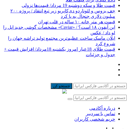
قیمت طلا و سکه دوشنبه 19 مرداد/ قیمت‌ها نزولی
جف بزوس و لئوناردو دی‌کاپریو زیر تیغ انتقاد / پروژه ۲۰۰
میلیون دلاری جنجال به پا کرد
قیمت هر متر خانه ۱۰ ساله در قلب تهران
این آیفون ۱۸ است؟ / «Caviar» مشخصات گوشی جدید اپل را
لو داد / عکس
ایلان ماسک ساخت عظیم‌ترین مجتمع تولید تراشه جهان را
شروع کرد
قیمت طلای 18عیار امروز یکشنبه 18مرداد/ افزایش قیمت +
جدول و جزئیات
جستجو کن
درباره آکادمی
تماس با سردبیر
حریم شخصی کاربران