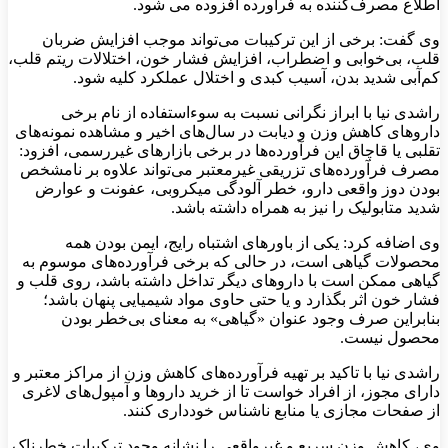
اطلاع مصرف‌کننده به فرآورده افزوده می شود.
وی گفت: برخی از این ترکیبات می‌تواند موجب افزایش ضربان
قلب، بی‌خوابی و اضطراب، افزایش فشار خون، اختلالات ریتم قلب،
کم‌آبی شدید بدن، آسیب کبدی و اختلال عملکرد کلیه شود.
راشدی نیا با ابراز نگرانی نسبت به سوءاستفاده از نام برخی
داروهای کاهش وزن و دیابت در سال‌های اخیر و مشاهده نمونه‌های
تقلبی یا قاچاق این فرآورده‌ها در برخی بازارهای غیررسمی، افزود:
مصرف فرآورده‌های تزریقی غیرمعتبر می‌تواند علاوه بر نامشخص
بودن دوز واقعی دارو، خطر آلودگی میکروبی، عفونت و عوارض
شدید متابولیک را نیز به همراه داشته باشد.
وی اضافه کرد: یکی از باورهای اشتباه رایج، ایمن بودن همه
محصولات گیاهی است، در حالی که برخی فرآورده‌های موسوم به
گیاهی ممکن است با داروهای دیگر تداخل داشته باشد، روی قلب و
فشار خون اثر بگذارد و یا حتی حاوی مواد شیمیایی پنهان باشد؛
بنابراین صرف وجود عنوان «گیاهی» به معنای بی‌خطر بودن
محصول نیست.
راشدی نیا با تاکید بر تهیه فرآورده‌های کاهش وزن از مراکز معتبر و
دارای مجوز، از افراد خواست تا از خرید داروها و آمپول‌های لاغری
از صفحات مجازی یا منابع ناشناس خودداری کنند.
وی، کاهش وزن سریع و غیرواقعی را نشانه وجود ترکیبات خطرناک