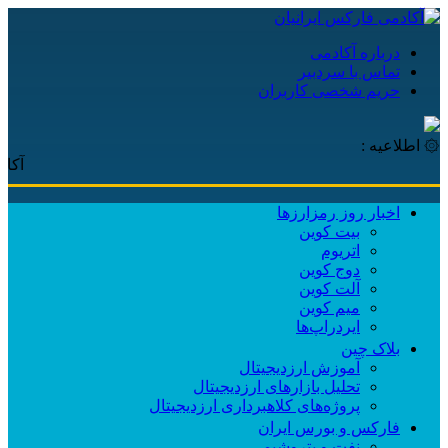
درباره آکادمی
تماس با سردبیر
حریم شخصی کاربران
۞ اطلاعیه :
آکادمی فا
اخبار روز رمزارزها
بیت کوین
اتریوم
دوج کوین
آلت کوین
میم کوین‌
ایردراپ‌ها
بلاک چین
آموزش ارزدیجیتال
تحلیل بازارهای ارزدیجیتال
پروژه‌های کلاهبرداری ارزدیجیتال
فارکس و بورس ایران
نفت و پتروشیمی