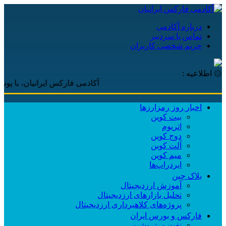
درباره آکادمی
تماس با سردبیر
حریم شخصی کاربران
۞ اطلاعیه :
آکادمی فارکس ایرانیان، با پوشش لحظ
اخبار روز رمزارزها
بیت کوین
اتریوم
دوج کوین
آلت کوین
میم کوین‌
ایردراپ‌ها
بلاک چین
آموزش ارزدیجیتال
تحلیل بازارهای ارزدیجیتال
پروژه‌های کلاهبرداری ارزدیجیتال
فارکس و بورس ایران
نفت و پتروشیمی