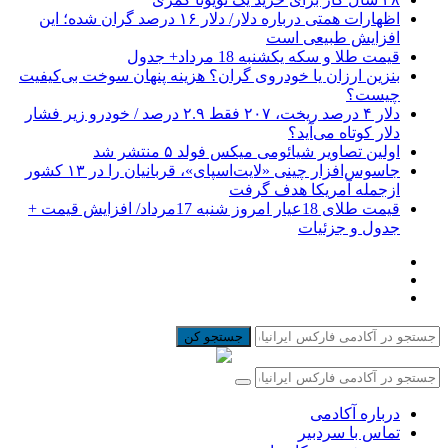
اظهارات همتی درباره دلار/ دلار ۱۶ درصد گران شده؛ این
افزایش طبیعی است
قیمت طلا و سکه یکشنبه 18 مرداد+ جدول
بنزین ارزان یا خودروی گران؟ هزینه پنهان سوخت بی‌کیفیت
چیست؟
دلار ۴ درصد ریخت، ۲۰۷ فقط ۲.۹ درصد / خودرو زیر فشار
دلار کوتاه می‌آید؟
اولین تصاویر شیائومی میکس فولد ۵ منتشر شد
جاسوس‌افزار چینی «لایت‌اسپای»، قربانیان را در ۱۳ کشور
ازجمله آمریکا هدف گرفت
قیمت طلای 18عیار امروز شنبه 17مرداد/ افزایش قیمت +
جدول و جزئیات
جستجو کن
درباره آکادمی
تماس با سردبیر