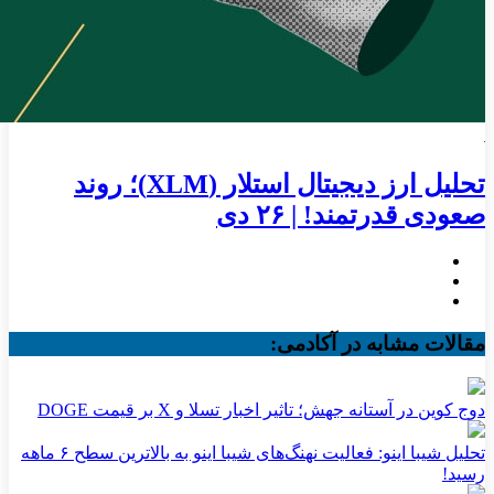
تحلیل ارز دیجیتال استلار (XLM)؛ روند
صعودی قدرتمند! | ۲۶ دی
مقالات مشابه در آکادمی:
دوج کوین در آستانه جهش؛ تاثیر اخبار تسلا و X بر قیمت DOGE
تحلیل شیبا اینو: فعالیت نهنگ‌های شیبا اینو به بالاترین سطح ۶ ماهه
رسید!