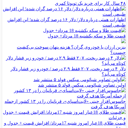
۴۸ سال کار برای خرید یک تویوتا کمری
اظهارات همتی درباره دلار/ دلار ۱۶ درصد گران شده؛ این افزایش
طبیعی است
قیمت طلا و سکه یکشنبه 18 مرداد+ جدول
بنزین ارزان یا خودروی گران؟ هزینه پنهان سوخت بی‌کیفیت
چیست؟
دلار ۴ درصد ریخت، ۲۰۷ فقط ۲.۹ درصد / خودرو زیر فشار دلار
کوتاه می‌آید؟
اولین تصاویر شیائومی میکس فولد ۵ منتشر شد
جاسوس‌افزار چینی «لایت‌اسپای»، قربانیان را در ۱۳ کشور ازجمله
آمریکا هدف گرفت
قیمت طلای 18عیار امروز شنبه 17مرداد/ افزایش قیمت + جدول و