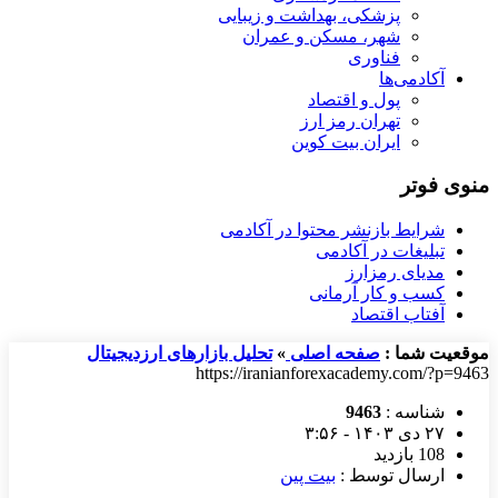
پزشکی، بهداشت و زیبایی
شهر، مسکن و عمران
فناوری
آکادمی‌ها
پول و اقتصاد
تهران رمز ارز
ایران بیت کوین
منوی فوتر
شرایط بازنشر محتوا در آکادمی
تبلیغات در آکادمی
مدیای رمزارز
کسب و کار آرمانی
آفتاب اقتصاد
موقعیت شما :
صفحه اصلی
»
تحلیل بازارهای ارزدیجیتال
https://iranianforexacademy.com/?p=9463
شناسه :
9463
۲۷ دی ۱۴۰۳ - ۳:۵۶
108 بازدید
ارسال توسط :
بیت پین