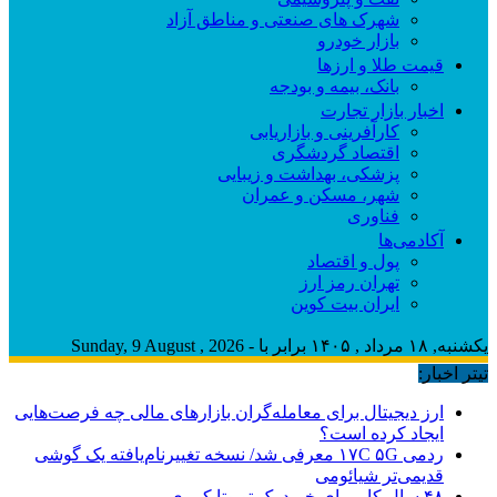
شهرک های صنعتی و مناطق آزاد
بازار خودرو
قیمت طلا و ارزها
بانک، بیمه و بودجه
اخبار بازار تجارت
کارآفرینی و بازاریابی
اقتصاد گردشگری
پزشکی، بهداشت و زیبایی
شهر، مسکن و عمران
فناوری
آکادمی‌ها
پول و اقتصاد
تهران رمز ارز
ایران بیت کوین
یکشنبه, ۱۸ مرداد , ۱۴۰۵ برابر با - Sunday, 9 August , 2026
تیتر اخبار:
ارز دیجیتال برای معامله‌گران بازارهای مالی چه فرصت‌هایی
ایجاد کرده است؟
ردمی ۱۷C ۵G معرفی شد/ نسخه تغییرنام‌یافته یک گوشی
قدیمی‌تر شیائومی
۴۸ سال کار برای خرید یک تویوتا کمری