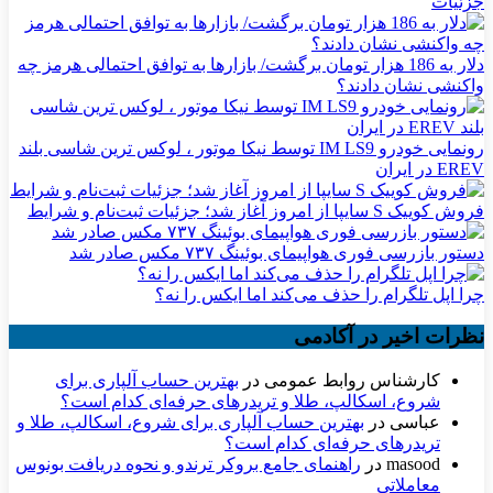
جزئیات
دلار به 186 هزار تومان برگشت/ بازارها به توافق احتمالی هرمز چه
واکنشی نشان دادند؟
رونمایی خودرو IM LS9 توسط نیکا موتور ، لوکس ترین شاسی بلند
EREV در ایران
فروش کوییک S سایپا از امروز آغاز شد؛ جزئیات ثبت‌نام و شرایط
دستور بازرسی فوری هواپیمای بوئینگ ۷۳۷ مکس صادر شد
چرا اپل تلگرام را حذف می‌کند اما ایکس را نه؟
نظرات اخیر در آکادمی
کارشناس روابط عمومی
در
بهترین حساب آلپاری برای
شروع، اسکالپ، طلا و تریدرهای حرفه‌ای کدام است؟
عباسی
در
بهترین حساب آلپاری برای شروع، اسکالپ، طلا و
تریدرهای حرفه‌ای کدام است؟
masood
در
راهنمای جامع بروکر ترندو و نحوه دریافت بونوس
معاملاتی