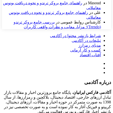
Masoud
در
راهنمای جامع بروکر ترندو و نحوه دریافت بونوس
معاملاتی
علی
در
راهنمای جامع بروکر ترندو و نحوه دریافت بونوس
معاملاتی
کارشناس روابط عمومی
در
بررسی جامع بروکر ترندو
(Trendo)؛ مزایا، معایب و نظرات واقعی کاربران
شرایط بازنشر محتوا در آکادمی
تبلیغات در آکادمی
مدیای رمزارز
کسب و کار آرمانی
آفتاب اقتصاد
درباره آکادمی
آکادمی فارکس ایرانیان
، پایگاه جامع بروزترین اخبار و مقالات بازار
تبادل ارزهای خارجی، اقتصاد دیجیتال، بلاکچین و رمزارزها، از سال
1398 به صورت متمرکز در حوزه اخبار و مقالات، ارزهای‌ دیجیتال،
کریپتو و فین‌تک آغاز به کار نموده است و به صورت تخصصی نیز در
بازنشر اخبار فارکس و بورس فعالیت می‌کند.