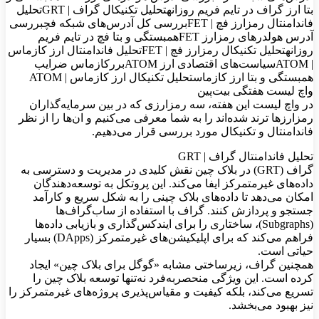
بتا ارز گراف در تایم فریم روزانهتحلیل تکنیکال گراف | GRTتحلیل
فاندامنتال رمزارز فچ | FETبررسی کل آدرس‌های شبکه فچبررسی
آدرس‌ هولدرهای رمزارز FETهمبستگی و بتا فچ در تایم فریم
روزانهتحلیل تکنیکال رمزارز فچ | FETتحلیل فاندامنتال ارز کازماس
| ATOMسیاست‌های اقتصادی ارز ATOMبررکازماس ضرایب
همبستگی و بتا ارز کازماستحلیل تکنیکال ارز کازماس | ATOM
واچ لیست هفتگی بیت‌پین
در واچ لیست این هفته، سه رمزارزی که در بین سرمایه‌گذاران
رمزارزها ترند شده‌اند را به شما معرفی می‌کنیم و ان‌ها را از نظر
فاندامنتال و تکنیکال مورد بررسی قرار می‌دهیم.
تحلیل فاندامنتال گراف | GRT
گراف (GRT) در بلاک چین نقش کلیدی در مدیریت و دسترسی به
داده‌های غیرمتمرکز ایفا می‌کند. این پروتکل به توسعه‌دهندگان
امکان می‌دهد تا داده‌های بلاک چینی را به شکل سریع و کارآمد
جستجو و پردازش کنند. گراف با استفاده از ساب‌گراف‌ها
(Subgraphs)، ساختاری را برای ایندکس‌گذاری و بازیابی داده‌ها
فراهم می‌کند که برای اپلیکیشن‌های غیرمتمرکز (DApps) بسیار
حیاتی است.
همچنین گراف، زیرساختی مشابه «گوگل برای بلاک چین» ایجاد
کرده است. این ویژگی منحصربه‌فرد نه‌تنها توسعه بلاک چین را
تسریع می‌کند، بلکه کیفیت و مقیاس‌پذیری پروژه‌های غیرمتمرکز را
نیز بهبود می‌بخشد.