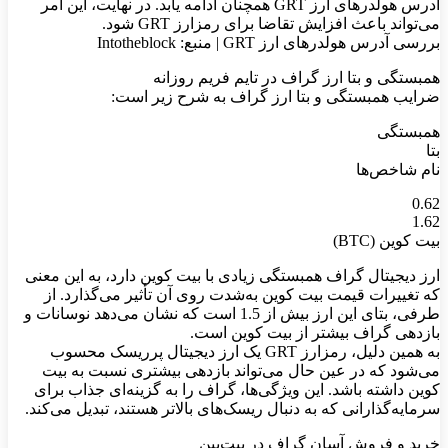
آدرس هولدرهای ارز GRT همچنان ادامه یابد. در نهایت، این امر
می‌تواند باعث افزایش تقاضا برای رمزارز GRT شود.
بررسی آدرس‌ هولدرهای ارز GRT | منبع: Intotheblock
همبستگی و بتا ارز گراف در تایم فریم روزانه
ضرایب همبستگی و بتا ارز گراف به شرح زیر است:
همبستگی
بتا
نام شاخص‌ها
0.62
1.62
بیت ‌کوین (BTC)
ارز دیجیتال گراف همبستگی زیادی با بیت‌ کوین دارد، به این معنی
که تغییرات قیمت بیت کوین به‌شدت روی آن تأثیر می‌گذارد. از
طرفی، بتای این ارز بیش از 1.5 است که نشان می‌دهد نوسانات و
بازدهی گراف بیشتر از بیت‌ کوین است.
به همین دلیل، رمزارز GRT یک ارز دیجیتال پرریسک محسوب
می‌شود که در عین حال می‌تواند بازدهی بیشتری نسبت به بیت‌
کوین داشته باشد. این ویژگی‌ها، گراف را به گزینه‌ای جذاب برای
سرمایه‌گذارانی که به دنبال ریسک‌های بالاتر هستند، تبدیل می‌کند.
خرید و فروش آسان گراف در بیت‌پین