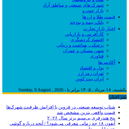
شهرک های صنعتی و مناطق آزاد
بازار خودرو
قیمت طلا و ارزها
بانک، بیمه و بودجه
اخبار بازار تجارت
کارآفرینی و بازاریابی
اقتصاد گردشگری
پزشکی، بهداشت و زیبایی
شهر، مسکن و عمران
فناوری
آکادمی‌ها
پول و اقتصاد
تهران رمز ارز
ایران بیت کوین
یکشنبه, ۱۸ مرداد , ۱۴۰۵ برابر با - Sunday, 9 August , 2026
تیتر اخبار:
شتاب توسعه صنعتی در قزوین با افزایش ظرفیت شهرک‌ها
قیمت واقعی بنزین مشخص شد
پنج هندزفری بی‌سیم برتر سال ۲۰۲۶
آیفون ۱۸ چه زمانی معرفی می‌شود؟ / آنچه درباره گوشی
جدید اپل می‌دانیم