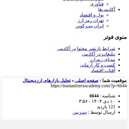
فناوری
آکادمی‌ها
پول و اقتصاد
تهران رمز ارز
ایران بیت کوین
منوی فوتر
شرایط بازنشر محتوا در آکادمی
تبلیغات در آکادمی
مدیای رمزارز
کسب و کار آرمانی
آفتاب اقتصاد
موقعیت شما :
صفحه اصلی
»
تحلیل بازارهای ارزدیجیتال
https://iranianforexacademy.com/?p=6644
شناسه :
6644
۱۰ دی ۱۴۰۳ - ۳:۵۶
121 بازدید
ارسال توسط :
بیت پین