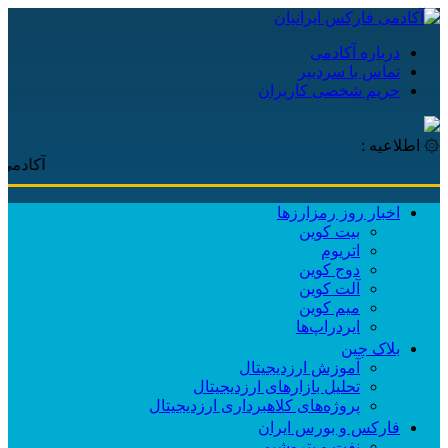
درباره آکادمی
تماس با سردبیر
حریم شخصی کاربران
۞ اطلاعیه :
آکادمی فارکس 
اخبار روز رمزارزها
بیت کوین
اتریوم
دوج کوین
آلت کوین
میم کوین‌
ایردراپ‌ها
بلاک چین
آموزش ارزدیجیتال
تحلیل بازارهای ارزدیجیتال
پروژه‌های کلاهبرداری ارزدیجیتال
فارکس و بورس ایران
نفت و پتروشیمی