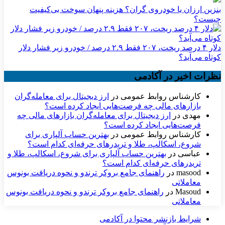
بنزین ارزان یا خودروی گران؟ هزینه پنهان سوخت بی‌کیفیت
چیست؟
دلار ۴ درصد ریخت، ۲۰۷ فقط ۲.۹ درصد / خودرو زیر فشار دلار
کوتاه می‌آید؟
نظرات اخیر در آکادمی
کارشناس روابط عمومی
در
ارز دیجیتال برای معامله‌گران
بازارهای مالی چه فرصت‌هایی ایجاد کرده است؟
مهدی
در
ارز دیجیتال برای معامله‌گران بازارهای مالی چه
فرصت‌هایی ایجاد کرده است؟
کارشناس روابط عمومی
در
بهترین حساب آلپاری برای
شروع، اسکالپ، طلا و تریدرهای حرفه‌ای کدام است؟
عباسی
در
بهترین حساب آلپاری برای شروع، اسکالپ، طلا و
تریدرهای حرفه‌ای کدام است؟
masood
در
راهنمای جامع بروکر ترندو و نحوه دریافت بونوس
معاملاتی
Masoud
در
راهنمای جامع بروکر ترندو و نحوه دریافت بونوس
معاملاتی
شرایط بازنشر محتوا در آکادمی