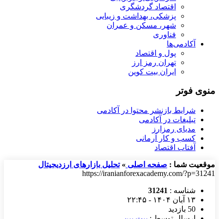
اقتصاد گردشگری
پزشکی، بهداشت و زیبایی
شهر، مسکن و عمران
فناوری
آکادمی‌ها
پول و اقتصاد
تهران رمز ارز
ایران بیت کوین
منوی فوتر
شرایط بازنشر محتوا در آکادمی
تبلیغات در آکادمی
مدیای رمزارز
کسب و کار آرمانی
آفتاب اقتصاد
موقعیت شما :
صفحه اصلی
»
تحلیل بازارهای ارزدیجیتال
https://iranianforexacademy.com/?p=31241
شناسه :
31241
۱۳ آبان ۱۴۰۴ - ۲۲:۴۵
50 بازدید
ارسال توسط :
بیت پین