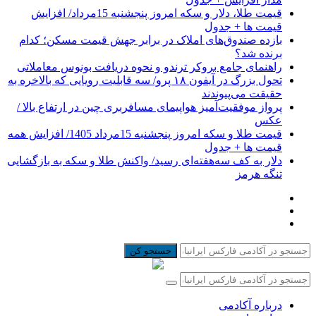
قیمت طلا، دلار و سکه امروز پنجشنبه 15مرداد/ افزایش
قیمت ها + جدول
بازده صندوق‌های املاک در برابر جهش قیمت مسکن؛ کدام
برنده شد؟
راهنمای جامع بروکر ترندو و نحوه دریافت بونوس معاملاتی
تحول بزرگ در آیفون ۱۸ پرو/ سه قابلیت رویایی که بالاخره به
حقیقت می‌پیوندند
پرواز موفقیت‌آمیز هواپیمای مسافربری چین در ارتفاع بالا /
عکس
قیمت طلا و سکه امروز پنجشنبه 15مرداد 1405/ افزایش همه
قیمت ها + جدول
دلار به کف سه‌هفته‌ای رسید/ واکنش طلا و سکه به بازگشایی
تنگه هرمز
جستجو کن
درباره آکادمی