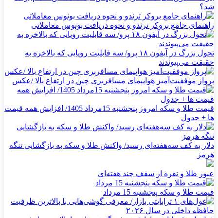
شد؟
راهنمای جامع بروکر ترندو و نحوه دریافت بونوس معاملاتی
تحول بزرگ در آیفون ۱۸ پرو/ سه قابلیت رویایی که بالاخره به
حقیقت می‌پیوندند
پرواز موفقیت‌آمیز هواپیمای مسافربری چین در ارتفاع بالا /عکس
قیمت طلا و سکه امروز پنجشنبه 15مرداد 1405/ افزایش همه قیمت
ها + جدول
دلار به کف سه‌هفته‌ای رسید/ واکنش طلا و سکه به بازگشایی تنگه
هرمز
عبور طلا و نقره از سقف چند هفته‌ای
قیمت طلا و سکه پنجشنبه 15 مرداد