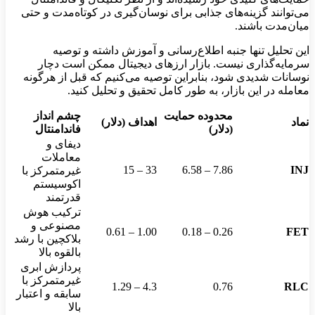
می‌توانند گزینه‌های جذابی برای نوسان‌گیری در کوتاه‌مدت و حتی
میان‌مدت باشند.
این تحلیل تنها جنبه اطلاع‌رسانی و آموزش داشته و توصیه
سرمایه‌گذاری نیست. بازار ارزهای دیجیتال ممکن است دچار
نوسانات شدیدی شود، بنابراین توصیه می‌کنیم که قبل از هرگونه
معامله در این بازار، به طور کامل تحقیق و تحلیل کنید.
محدوده حمایت
چشم انداز
نماد
اهداف (دلار)
(دلار)
فاندامنتال
دیفای و
معاملات
33 – 15
7.86 – 6.58
INJ
غیرمتمرکز با
اکوسیستم
قدرتمند
ترکیب هوش
مصنوعی و
1.00 – 0.61
0.26 – 0.18
FET
بلاکچین با رشد
بالقوه بالا
پردازش ابری
غیرمتمرکز با
4.3 – 1.29
0.76
RLC
سابقه و اعتبار
بالا