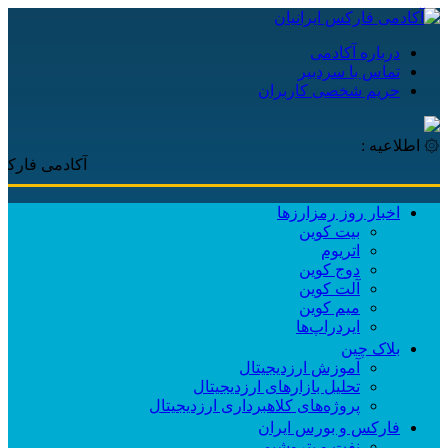
درباره آکادمی
تماس با سردبیر
حریم شخصی کاربران
۞ اطلاعیه :
آکادمی فارکس ایرانیان،
اخبار روز رمزارزها
بیت کوین
اتریوم
دوج کوین
آلت کوین
میم کوین‌
ایردراپ‌ها
بلاک چین
آموزش ارزدیجیتال
تحلیل بازارهای ارزدیجیتال
پروژه‌های کلاهبرداری ارزدیجیتال
فارکس و بورس ایران
نفت و پتروشیمی