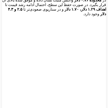
در
محدوده ۰.۷۶ دلار
واکنش مثبت نشان داده و موفق شده بالای آن
قرار بگیرد. در صورت حفظ این سطح، احتمال ادامه رشد قیمت تا
اهداف ۱.۲۹ دلار، ۱.۷۰ دلار
و در سناریوی صعودی‌تر تا
۲.۵ و ۴.۳
دلار
وجود دارد.