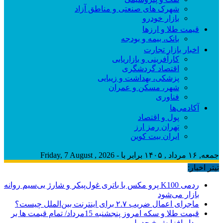
شهرک های صنعتی و مناطق آزاد
بازار خودرو
قیمت طلا و ارزها
بانک، بیمه و بودجه
اخبار بازار تجارت
کارآفرینی و بازاریابی
اقتصاد گردشگری
پزشکی، بهداشت و زیبایی
شهر، مسکن و عمران
فناوری
آکادمی‌ها
پول و اقتصاد
تهران رمز ارز
ایران بیت کوین
جمعه, ۱۶ مرداد , ۱۴۰۵ برابر با - Friday, 7 August , 2026
تیتر اخبار:
ردمی K100 پرو مکس با باتری غول‌پیکر و شارژ بی‌سیم روانه
بازار می‌شود
ماجرای اعمال ضریب ۲.۷ برای اینترنت بین‌الملل چیست؟
قیمت طلا و سکه امروز پنجشنبه 15مرداد/ تمام قیمت ها بر
مدار افزایش + جدول