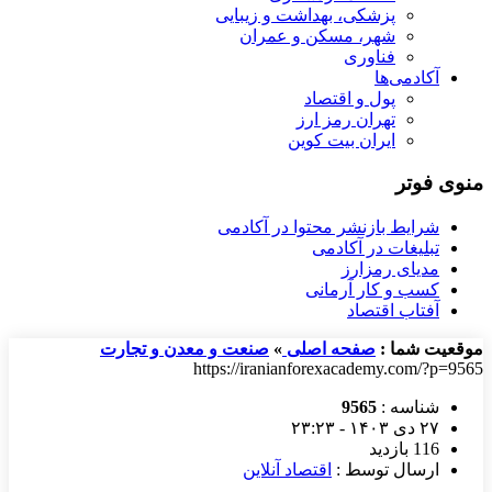
پزشکی، بهداشت و زیبایی
شهر، مسکن و عمران
فناوری
آکادمی‌ها
پول و اقتصاد
تهران رمز ارز
ایران بیت کوین
منوی فوتر
شرایط بازنشر محتوا در آکادمی
تبلیغات در آکادمی
مدیای رمزارز
کسب و کار آرمانی
آفتاب اقتصاد
موقعیت شما :
صفحه اصلی
»
صنعت و معدن و تجارت
https://iranianforexacademy.com/?p=9565
شناسه :
9565
۲۷ دی ۱۴۰۳ - ۲۳:۲۳
116 بازدید
ارسال توسط :
اقتصاد آنلاین