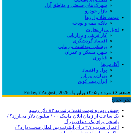
شهرک های صنعتی و مناطق آزاد
بازار خودرو
قیمت طلا و ارزها
بانک، بیمه و بودجه
اخبار بازار تجارت
کارآفرینی و بازاریابی
اقتصاد گردشگری
پزشکی، بهداشت و زیبایی
شهر، مسکن و عمران
فناوری
آکادمی‌ها
پول و اقتصاد
تهران رمز ارز
ایران بیت کوین
جمعه, ۱۶ مرداد , ۱۴۰۵ برابر با - Friday, 7 August , 2026
تیتر اخبار:
جهش دوباره قیمت نفت؛ برنت به ۸۳ دلار رسید
یک ساعت از زمان ایلان ماسک ۱۰۰ میلیون دلار می‌ارزد؟ /
پاسخی برای یک ادعای بزرگ
اعمال ضریب ۲.۷ برای اینترنت بین‌الملل صحت دارد؟ /
واکنش سازمان تنظیم مقررات