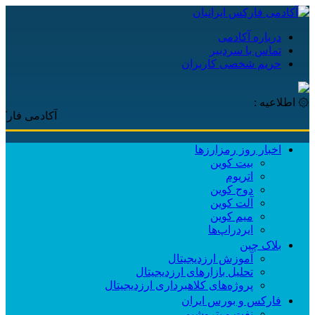
درباره آکادمی
تماس با سردبیر
حریم شخصی کاربران
۞ اطلاعیه :
آکادمی فارکس ایرانیا
اخبار روز رمزارزها
بیت کوین
اتریوم
دوج کوین
آلت کوین
میم کوین‌
ایردراپ‌ها
بلاک چین
آموزش ارزدیجیتال
تحلیل بازارهای ارزدیجیتال
پروژه‌های کلاهبرداری ارزدیجیتال
فارکس و بورس ایران
نفت و پتروشیمی