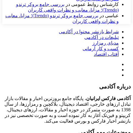
کارشناس روابط عمومی
در
بررسی جامع بروکر ترندو
(Trendo)؛ مزایا، معایب و نظرات واقعی کاربران
عباسی
در
بررسی جامع بروکر ترندو (Trendo)؛ مزایا، معایب
و نظرات واقعی کاربران
شرایط بازنشر محتوا در آکادمی
تبلیغات در آکادمی
مدیای رمزارز
کسب و کار آرمانی
آفتاب اقتصاد
درباره آکادمی
آکادمی فارکس ایرانیان
، پایگاه جامع بروزترین اخبار و مقالات بازار
تبادل ارزهای خارجی، اقتصاد دیجیتال، بلاکچین و رمزارزها، از سال
1398 به صورت متمرکز در حوزه اخبار و مقالات، ارزهای‌ دیجیتال،
کریپتو و فین‌تک آغاز به کار نموده است و به صورت تخصصی نیز در
بازنشر اخبار فارکس و بورس فعالیت می‌کند.
موضوعات مهم آکادمی