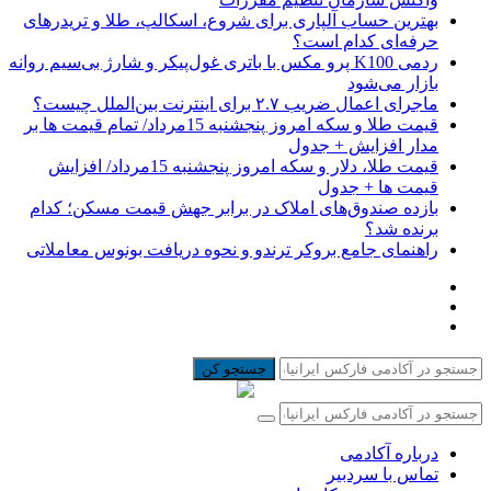
بهترین حساب آلپاری برای شروع، اسکالپ، طلا و تریدرهای
حرفه‌ای کدام است؟
ردمی K100 پرو مکس با باتری غول‌پیکر و شارژ بی‌سیم روانه
بازار می‌شود
ماجرای اعمال ضریب ۲.۷ برای اینترنت بین‌الملل چیست؟
قیمت طلا و سکه امروز پنجشنبه 15مرداد/ تمام قیمت ها بر
مدار افزایش + جدول
قیمت طلا، دلار و سکه امروز پنجشنبه 15مرداد/ افزایش
قیمت ها + جدول
بازده صندوق‌های املاک در برابر جهش قیمت مسکن؛ کدام
برنده شد؟
راهنمای جامع بروکر ترندو و نحوه دریافت بونوس معاملاتی
جستجو کن
درباره آکادمی
تماس با سردبیر