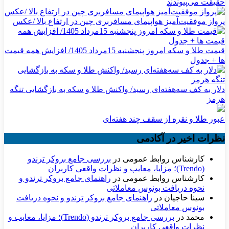
حقیقت می‌پیوندند
پرواز موفقیت‌آمیز هواپیمای مسافربری چین در ارتفاع بالا /عکس
قیمت طلا و سکه امروز پنجشنبه 15مرداد 1405/ افزایش همه قیمت
ها + جدول
دلار به کف سه‌هفته‌ای رسید/ واکنش طلا و سکه به بازگشایی تنگه
هرمز
عبور طلا و نقره از سقف چند هفته‌ای
نظرات اخیر در آکادمی
کارشناس روابط عمومی
در
بررسی جامع بروکر ترندو
(Trendo)؛ مزایا، معایب و نظرات واقعی کاربران
کارشناس روابط عمومی
در
راهنمای جامع بروکر ترندو و
نحوه دریافت بونوس معاملاتی
سینا حاجیان
در
راهنمای جامع بروکر ترندو و نحوه دریافت
بونوس معاملاتی
محمد
در
بررسی جامع بروکر ترندو (Trendo)؛ مزایا، معایب و
نظرات واقعی کاربران