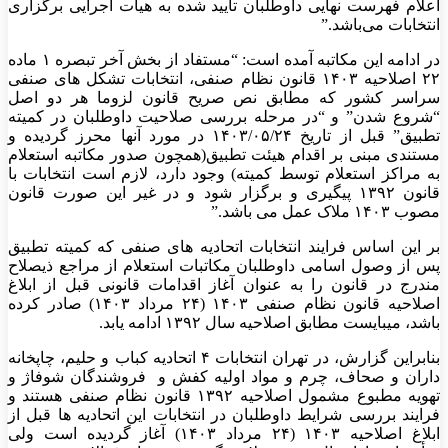
اعلام فهرست نهایی داوطلبان تایید شده به هیات اجرایی برگزاری
انتخابات می‌باشد.”
در ادامه این مکاتبه آمده است: “مستفاد از بخش آخر تبصره ۱ ماده
۲۲ اصلاحیه ۱۴۰۳ قانون نظام صنفی، انتخابات تشکل های صنفی
سراسر کشور که مطابق نص صریح قانون لزوما هر دو اصل
“شروع شدن” و “در مرحله بررسی صلاحیت داوطلبان در کمیته
تطبیق” قبل از تاریخ ۱۴۰۳/۰۵/۲۴ در مورد آنها محرز گردیده و
مستندی مبنی بر اقدام هیئت تطبیق(همچون صدور مکاتبه استعلام
به مراکز استعلام توسط کمیته) وجود دارد، لازم است انتخابات با
قانون ۱۳۹۲ پیگیری و برگزار شود و در غیر این صورت قانون
مصوب ۱۴۰۳ ملاک عمل می باشد.”
بر این اساس فرایند انتخابات اتحادیه های صنفی که کمیته تطبیق
پس از وصول اسامی داوطلبان مکاتبات استعلام از مراجع ذیصلاح
مندرج در قانون را به عنوان آغاز اقدامات قانونی قبل از ابلاغ
اصلاحیه قانون نظام صنفی ۱۴۰۳ (۲۴ مرداد ۱۴۰۳) صادر کرده
باشد، میبایست مطابق اصلاحیه سال ۱۳۹۲ ادامه یابد.
بنابراین گزارش، در تهران انتخابات ۴ اتحادیه کباب و حلیم، چاپخانه
داران و صحاف، چرم و مواد اولیه کفش و فروشندگان شوفاژ و
تهویه مطبوع مشمول اصلاحیه ۱۳۹۲ قانون نظام صنفی هستند و
فرایند بررسی شرایط داوطلبان در انتخابات این اتحادیه ها قبل از
ابلاغ اصلاحیه ۱۴۰۳ (۲۴ مرداد ۱۴۰۳) آغاز گردیده است ولی