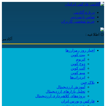
درباره آکادمی
تماس با سردبیر
حریم شخصی کاربران
۞ اطلاعیه :
آکادمی فارکس ا
اخبار روز رمزارزها
بیت کوین
اتریوم
دوج کوین
آلت کوین
میم کوین‌
ایردراپ‌ها
بلاک چین
آموزش ارزدیجیتال
تحلیل بازارهای ارزدیجیتال
پروژه‌های کلاهبرداری ارزدیجیتال
فارکس و بورس ایران
نفت و پتروشیمی