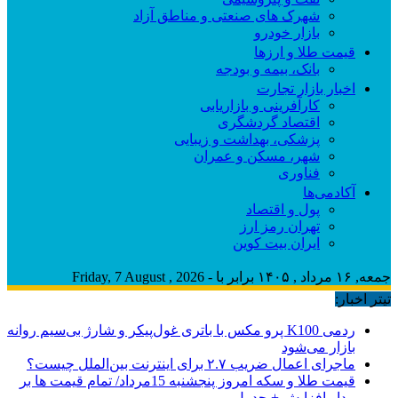
شهرک های صنعتی و مناطق آزاد
بازار خودرو
قیمت طلا و ارزها
بانک، بیمه و بودجه
اخبار بازار تجارت
کارآفرینی و بازاریابی
اقتصاد گردشگری
پزشکی، بهداشت و زیبایی
شهر، مسکن و عمران
فناوری
آکادمی‌ها
پول و اقتصاد
تهران رمز ارز
ایران بیت کوین
جمعه, ۱۶ مرداد , ۱۴۰۵ برابر با - Friday, 7 August , 2026
تیتر اخبار:
ردمی K100 پرو مکس با باتری غول‌پیکر و شارژ بی‌سیم روانه
بازار می‌شود
ماجرای اعمال ضریب ۲.۷ برای اینترنت بین‌الملل چیست؟
قیمت طلا و سکه امروز پنجشنبه 15مرداد/ تمام قیمت ها بر
مدار افزایش + جدول