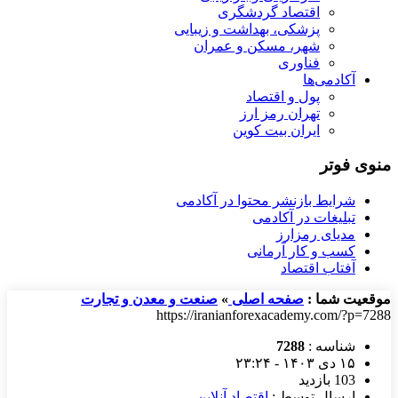
اقتصاد گردشگری
پزشکی، بهداشت و زیبایی
شهر، مسکن و عمران
فناوری
آکادمی‌ها
پول و اقتصاد
تهران رمز ارز
ایران بیت کوین
منوی فوتر
شرایط بازنشر محتوا در آکادمی
تبلیغات در آکادمی
مدیای رمزارز
کسب و کار آرمانی
آفتاب اقتصاد
موقعیت شما :
صفحه اصلی
»
صنعت و معدن و تجارت
https://iranianforexacademy.com/?p=7288
شناسه :
7288
۱۵ دی ۱۴۰۳ - ۲۳:۲۴
103 بازدید
ارسال توسط :
اقتصاد آنلاین