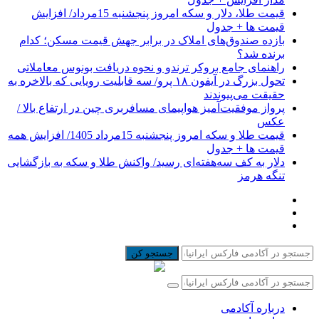
قیمت طلا، دلار و سکه امروز پنجشنبه 15مرداد/ افزایش
قیمت ها + جدول
بازده صندوق‌های املاک در برابر جهش قیمت مسکن؛ کدام
برنده شد؟
راهنمای جامع بروکر ترندو و نحوه دریافت بونوس معاملاتی
تحول بزرگ در آیفون ۱۸ پرو/ سه قابلیت رویایی که بالاخره به
حقیقت می‌پیوندند
پرواز موفقیت‌آمیز هواپیمای مسافربری چین در ارتفاع بالا /
عکس
قیمت طلا و سکه امروز پنجشنبه 15مرداد 1405/ افزایش همه
قیمت ها + جدول
دلار به کف سه‌هفته‌ای رسید/ واکنش طلا و سکه به بازگشایی
تنگه هرمز
جستجو کن
درباره آکادمی