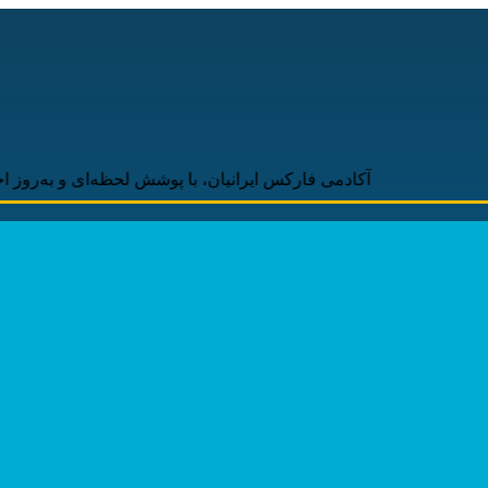
آکادمی فارکس ایرانیان، با پوشش لحظه‌ای و به‌روز اخبار روز اقتصاد