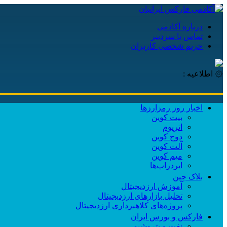
درباره آکادمی
تماس با سردبیر
حریم شخصی کاربران
۞ اطلاعیه :
اخبار روز رمزارزها
بیت کوین
اتریوم
دوج کوین
آلت کوین
میم کوین‌
ایردراپ‌ها
بلاک چین
آموزش ارزدیجیتال
تحلیل بازارهای ارزدیجیتال
پروژه‌های کلاهبرداری ارزدیجیتال
فارکس و بورس ایران
نفت و پتروشیمی