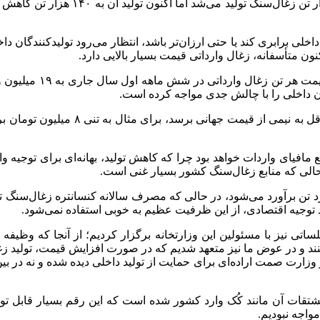
 تن زغال‌سنگ تولید می‌شد
اما اکنون
تولید آن به
۱۴۰
هزار تن کاهش یا
اخلی برابری کند یا حتی ارزان‌تر باشد، انتظار می‌رود تولیدکنندگان دا
ون متأسفانه، زغال وارداتی قیمت بسیار بالایی دارد.
یمت هر تن زغال وارداتی در شش ماهه اول سال جاری به
۱۹
میلیون 
ان داخلی را با چالش جدی مواجه کرده است.
وی اظهار داشت: اگر قیمت زغال داخلی ب
مافیای واردات خواهد بود چرا که کاهش تولید، بهانه‌ای برای توجیه وا
ر حالی که منابع زغال‌سنگ کشور بسیار غنی است.
د تن برآورد می‌شود، در حالی که مصرف سالانه کنسانتره زغال‌سنگ ت
د توجیه اقتصادی، از این ظرفیت عظیم به خوبی استفاده نمی‌شود.
تی نیز با مسئولین این وزارتخانه برگزار کردیم؛ از آنجا که وظیف
نند و در عوض ما نیز متعهد شدیم که در صورت افزایش قیمت، تولید زغ
ر وزارت صمت اراده‌ای برای حمایت از تولید داخلی دیده شده و نه در ب
مشتقات آن مانند کُک وارد کشور شده است که این رقم بسیار قابل تو
واجه نبودیم.