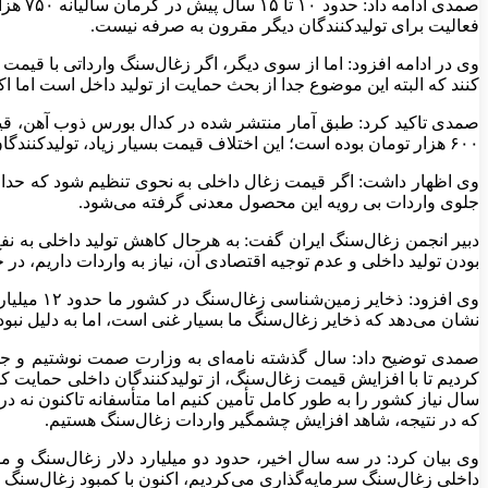
صمدی ادامه داد:
حدود ۱۰ تا ۱۵ سال پیش د
ر کرمان سالیانه
۷۵۰
هزار
فعالیت برای تولیدکنندگان دیگر مقرون به صرفه نیست.
وی در ادامه افزود: اما از سوی دیگر، اگر زغال‌سنگ وارداتی با قیمت د
کنند که البته این موضوع جدا از بحث حمایت از تولید داخل است اما اکن
صمدی تاکید کرد: طبق آمار منتشر شده در کدال بورس ذوب آهن، ق
۶۰۰
هزار تومان بوده است؛ این اختلاف قیمت بسیار زیاد، تولیدکنندگ
جلوی واردات بی رویه این محصول معدنی گرفته می‌شود.
دبیر انجمن زغال‌سنگ ایران گفت: به هرحال کاهش تولید داخلی به نفع 
بودن تولید داخلی و عدم توجیه اقتصادی آن، نیاز به واردات داریم، د
وی افزود: ذخایر زمین‌شناسی زغال‌سنگ در کشور ما حدود
۱۲
میلیار
نشان می‌دهد که ذخایر زغال‌سنگ ما بسیار غنی است، اما به دلیل نبو
صمدی توضیح داد: سال گذشته نامه‌ای به وزارت صمت نوشتیم و جلسا
کردیم تا با افزایش قیمت زغال‌سنگ، از تولیدکنندگان داخلی حمایت ک
سال نیاز کشور را به طور کامل تأمین کنیم اما متأسفانه تاکنون نه د
که در نتیجه، شاهد افزایش چشمگیر واردات زغال‌سنگ هستیم.
وی بیان کرد: در سه سال اخیر، حدود دو میلیارد دلار زغال‌سنگ و 
داخلی زغال‌سنگ سرمایه‌گذاری می‌کردیم، اکنون با کمبود زغال‌سنگ م