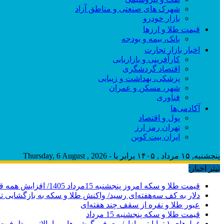
شهرک های صنعتی و مناطق آزاد
بازار خودرو
قیمت طلا و ارزها
بانک، بیمه و بودجه
اخبار بازار تجارت
کارآفرینی و بازاریابی
اقتصاد گردشگری
پزشکی، بهداشت و زیبایی
شهر، مسکن و عمران
فناوری
آکادمی‌ها
پول و اقتصاد
تهران رمز ارز
ایران بیت کوین
پنجشنبه, ۱۵ مرداد , ۱۴۰۵ برابر با - Thursday, 6 August , 2026
تیتر اخبار:
قیمت طلا و سکه امروز پنجشنبه 15مرداد 1405/ افزایش همه قیمت ها + جدول
دلار به کف سه‌هفته‌ای رسید/ واکنش طلا و سکه به بازگشایی ت
عبور طلا و نقره از سقف چند هفته‌ای
قیمت طلا و سکه پنجشنبه 15 مرداد
غول‌های ۱ ترابایتی بازار/ معرفی گوشی‌هایی با بالاترین ظرفیت حافظه داخلی در سال ۲۰۲۶