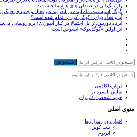
راز رنگ آبی در صندلی های هواپیما چیست؟
گوگل اسیستنت ماه آینده در اندروید غیرفعال و جمینای جایگزی
آیا واقعاً دوران «گوگل کردن» تمام شده است؟
ایرپاد دوربین‌دار اپل احتمالا در کنار آیفون ۱۸ پرو رونمایی می‌شود
این اولین «گوگل‌بوک» ایسوس است
جستجو کن
درباره آکادمی
تماس با سردبیر
حریم شخصی کاربران
منوی اصلی
اخبار روز رمزارزها
بیت کوین
اتریوم