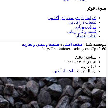
منوی فوتر
شرایط بازنشر محتوا در آکادمی
تبلیغات در آکادمی
مدیای رمزارز
کسب و کار آرمانی
آفتاب اقتصاد
موقعیت شما :
صفحه اصلی
»
صنعت و معدن و تجارت
https://iranianforexacademy.com/?p=7160
شناسه :
7160
۱۵ دی ۱۴۰۳ - ۱۱:۲۳
107 بازدید
ارسال توسط :
اقتصاد آنلاین