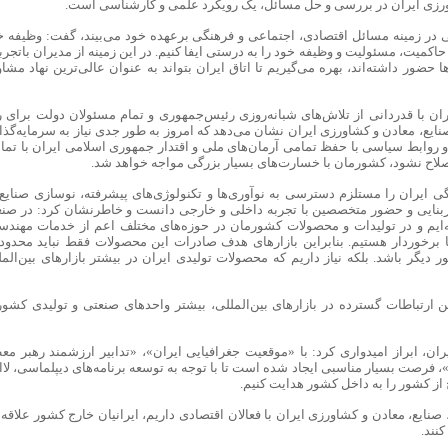
شاورزی ایران در بررسی و حل مسائل، یک رویکرد علمی و کارشناسی است.
گی در زمینه مسائل اقتصادی، اجتماعی و فرهنگی برعهده خود می‌بیند، گفت: وظیفه خ
حاکمیت، مسئولیت و وظیفه خود را به درستی ایفا کنیم. در این زمینه از مدیران باتجرب
ضور داشته‌اند، بهره می‌گیریم تا اتاق ایران بتواند به عنوان عالی‌ترین نهاد مشاو
ران با قدردانی از تلاش‌های شبانه‌روزی رئیس‌جمهوری و تمام مسئولان دولت برای ر
ایع، معادن و کشاورزی ایران نشان می‌دهد که امروز به طور جدی نیاز به سرمایه‌گذا
و روابط سیاسی با حفظ تمامی آرمان‌های ملی و اقتدار جمهوری اسلامی ایران با تما
اح نشود، کشورمان با خسارت‌های بسیار بزرگی مواجه خواهد شد.
ی ایران را مستلزم دسترسی به نوآوری‌ها و تکنولوژی‌های پیشرفته، نوسازی صنایع 
زیربنایی و حضور متخصصین با تجربه داخلی و خارجی دانست و خاطرنشان کرد: در صن
ه‌ایم و در تولیدات و محصولات کشورمان در حوزه‌های مختلف اعم از خدمات مهندس
ا برخوردار هستیم. بنابراین بازارهای هدف صادرات این محصولات فقط نباید محدود 
یگر باشد. بلکه نیاز داریم که محصولات تولیدی ایران در بیشتر بازارهای بین‌المل
 ارتباطات گسترده در بازارهای بین‌المللی، بیشتر واحدهای صنعتی و تولیدی کشور 
ان، ابراز امیدواری کرد: با «موقعیت جغرافیایی ایران»، «تدابیر ارزشمند رهبر مع
، فرصت بسیار مناسبی ایجاد شده است تا با توجه به توسعه برنامه‌های دیپلماسی، لاا
 از کشور را به داخل کشور هدایت کنیم.
ی، صنایع، معادن و کشاورزی ایران با فعالان اقتصادی داریم، ایرانیان خارج کشور علاقه‌
نند.