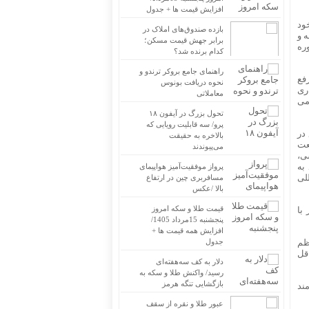
افزایش قیمت ها + جدول
ود
بازده صندوق‌های املاک در
ه و
برابر جهش قیمت مسکن؛
ره
کدام برنده شد؟
راهنمای جامع بروکر ترندو و
فع
نحوه دریافت بونوس
ری
معاملاتی
می
تحول بزرگ در آیفون ۱۸
پرو/ سه قابلیت رویایی که
در
بالاخره به حقیقت
عت
می‌پیوندند
ی،
به
پرواز موفقیت‌آمیز هواپیمای
لی
مسافربری چین در ارتفاع
بالا /عکس
قیمت طلا و سکه امروز
با
پنجشنبه 15مرداد 1405/
افزایش همه قیمت ها +
ظم
جدول
قل
دلار به کف سه‌هفته‌ای
رسید/ واکنش طلا و سکه به
بازگشایی تنگه هرمز
مند
عبور طلا و نقره از سقف