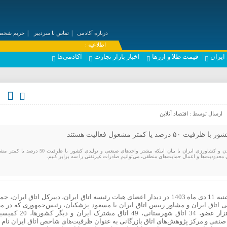
درباره آکادمی
تماس با سردبیر
حریم شخصی
۞ اطلاعیه :
ایران
قیمت طلا و ارزها
اخبار بازار تجارت
آکادمی‌ها
ارسال توسط :
اقتصاد آنلاین
 یا کمتر مشغول فعالیت هستند
رئیس اتاق بازرگانی، صنایع، معادن و کشاورزی ایران با بیان اینکه بیشتر واحدهای صنعتی و تولیدی کشور با ظرفی
محدودیت‌ها و اعمال حمایت‌های منطقی، می‌توانیم صادرات غیرنفتی را سه برابر کنیم.
به گزارش اقتصادآنلاین، صمد حسن‌زاده، روز سه‌شنبه 11 دی ماه 1403 در دیدار اعضای هیات رئیسه اتاق ایران، دبیرکل اتاق ایران،
 اتاق ایران و مشاور رییس اتاق ایران با مسعود پزشکیان، رئیس‌جمهوری که در م
نهاد ریاست‌جمهوری برگزار شد، از حدود شش هزار عضو، 34 اتاق شهرستانی، 49 اتاق مشت
ختلف، 230 تشکل صنعتی و صنفی و مرکز پژوهش‌های اتاق بازرگانی به عنوان ظرفیت‌های شاخص اتاق ایران نام 