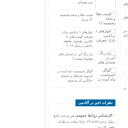
چند هفته‌ای
های
قیمت طلا و سکه پنجشنبه
های
15 مرداد
 در
غول‌های ۱ ترابایتی بازار/
ند
معرفی گوشی‌هایی با
بالاترین ظرفیت حافظه
داخلی در سال ۲۰۲۶
راز رنگ آبی در صندلی های
هواپیما چیست؟
گوگل اسیستنت ماه آینده در
اندروید غیرفعال و جمینای
جایگزین آن می‌شود
 برای روشن نگه
نظرات اخیر در آکادمی
کارشناس روابط عمومی
در
بررسی جامع
بروکر ترندو (Trendo)؛ مزایا، معایب و نظرات
واقعی کاربران