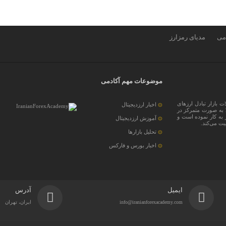
دمی
مدیای رمزارز
موضوعات مهم آکادمی
ات بازار تبادل ارزهای
اخبار ارزدیجیتال
خارجی، اقتصاد دیجیتال، بلاکچین و رمزارزها، از سال 1398 به صورت متمرکز در
ز به کار نموده است و
آموزش ارزدیجیتال
ت می‌کند.
تحلیل بازارها
اخبار بورس و فارکس
ایمیل
آدرس
info@iranianforexacademy.com
ایران، تهران