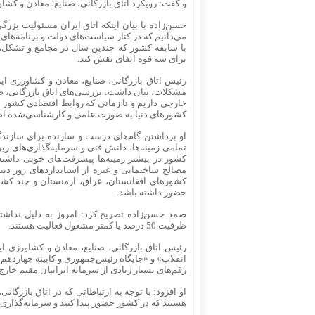
و گفت: رویکرد اتاق بازرگانی، صنایع، معادن و ک
حسن‌زاده با بیان اینکه اتاق ایران مسئولیت بزر
می‌دانیم که در کنار سیاست‌های دولت و برنامه‌های 
با سابقه کشور که چندین سال در مجامع و تشکل‌ها ح
برای سه قوه ایفای نقش کند.
رئیس اتاق بازرگانی، صنایع، معادن و کشاورزی ای
مشکلات، بیان داشت: بررسی‌های اتاق بازرگانی، صن
خارجی داریم و تا زمانی که روابط اقتصادی کشور 
کشورهای دنیا به صورت علمی و کارشناسی‌شده اصل
او برداشتن گام‌های درست و سازنده برای سازندگ
تمامی زمینه‌ها، دانش فنی و سرمایه‌گذاری‌های 
کشور در بیشتر زمینه‌ها پیشرفت‌های خوبی داشت
مصالح ساختمانی و غیره از استانداردهای روز دنی
کشورهای افغانستان، عراق، ارمنستان و چند کشور د
حضور داشته باشد.
صمد حسن‌زاده تصریح کرد: امروز به دلیل نداشتن
ظرفیت 50 درصد یا کمتر مشغول فعالیت هستند.
رئیس اتاق بازرگانی، صنایع، معادن و کشاورزی ایر
انقلاب» و «جایگاه رئیس‌جمهوری و کابینه چهاردهم»
رقم‌های بسیار زیادی از سرمایه ایرانیان مقیم خارج
او افزود: با توجه به ارتباطاتی که در اتاق بازرگان
هستند که در کشور حضور پیدا کنند و سرمایه‌گذاری ک