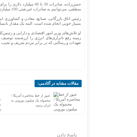
حسن‌زاده، صادرات 30 تا 40
منطقی، می‌توانیم به صادرات غیرنفتی 100 میلیارد دلاری نیز دسترسی پیدا کنیم.
رئیس اتاق بازرگانی، صنایع، معادن و کشاورزی ایرا
بسیار خوبی انجام شده است. البته یک مقدار نابسام
او تلاش‌های وزیر امور اقتصادی و دارایی و رئیس‌ک
زمینه رفع ناترازی‌های انرژی را ارزشمند توصیف ک
تعهدات و رسالتی که در برابر مردم شریف و نجیب ای
مقالات مشابه در آکادمی:
تصمیم غافلگیرکننده دولت /
عبور از خط محاصره آمریکا /
صادرات قند رسماً آزاد شد
محموله یک میلیون یورویی به
ایران رسید
پاسخ دادن