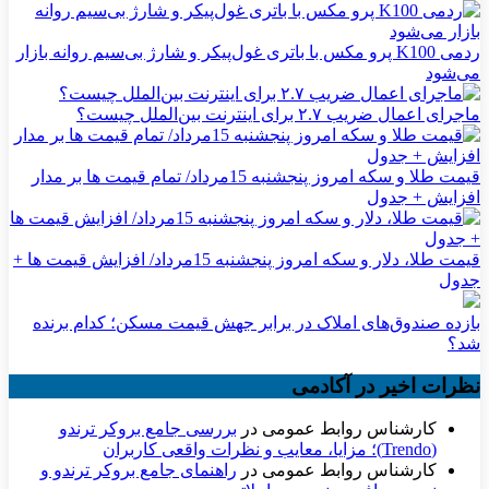
ردمی K100 پرو مکس با باتری غول‌پیکر و شارژ بی‌سیم روانه بازار
می‌شود
ماجرای اعمال ضریب ۲.۷ برای اینترنت بین‌الملل چیست؟
قیمت طلا و سکه امروز پنجشنبه 15مرداد/ تمام قیمت ها بر مدار
افزایش + جدول
قیمت طلا، دلار و سکه امروز پنجشنبه 15مرداد/ افزایش قیمت ها +
جدول
بازده صندوق‌های املاک در برابر جهش قیمت مسکن؛ کدام برنده
شد؟
نظرات اخیر در آکادمی
کارشناس روابط عمومی
در
بررسی جامع بروکر ترندو
(Trendo)؛ مزایا، معایب و نظرات واقعی کاربران
کارشناس روابط عمومی
در
راهنمای جامع بروکر ترندو و