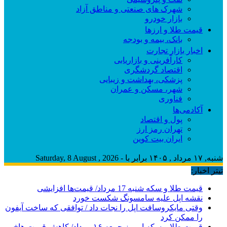
شهرک های صنعتی و مناطق آزاد
بازار خودرو
قیمت طلا و ارزها
بانک، بیمه و بودجه
اخبار بازار تجارت
کارآفرینی و بازاریابی
اقتصاد گردشگری
پزشکی، بهداشت و زیبایی
شهر، مسکن و عمران
فناوری
آکادمی‌ها
پول و اقتصاد
تهران رمز ارز
ایران بیت کوین
شنبه, ۱۷ مرداد , ۱۴۰۵ برابر با - Saturday, 8 August , 2026
تیتر اخبار:
قیمت طلا و سکه شنبه 17 مرداد/ قیمت‌ها افزایشی
نقشه اپل علیه سامسونگ شکست خورد
وقتی مایکروسافت اپل را نجات داد / توافقی که ساخت آیفون
را ممکن کرد
قیمت طلا و سکه امروز جمعه ۱۶ مرداد/ کاهش قیمت ها+