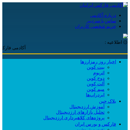
درباره آکادمی
تماس با سردبیر
حریم شخصی کاربران
۞ اطلاعیه :
آکادمی فارکس ایرانیان
اخبار روز رمزارزها
بیت کوین
اتریوم
دوج کوین
آلت کوین
میم کوین‌
ایردراپ‌ها
بلاک چین
آموزش ارزدیجیتال
تحلیل بازارهای ارزدیجیتال
پروژه‌های کلاهبرداری ارزدیجیتال
فارکس و بورس ایران
نفت و پتروشیمی