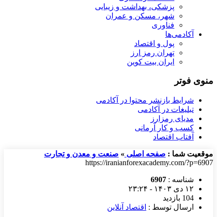
پزشکی، بهداشت و زیبایی
شهر، مسکن و عمران
فناوری
آکادمی‌ها
پول و اقتصاد
تهران رمز ارز
ایران بیت کوین
منوی فوتر
شرایط بازنشر محتوا در آکادمی
تبلیغات در آکادمی
مدیای رمزارز
کسب و کار آرمانی
آفتاب اقتصاد
موقعیت شما :
صفحه اصلی
»
صنعت و معدن و تجارت
https://iranianforexacademy.com/?p=6907
شناسه :
6907
۱۲ دی ۱۴۰۳ - ۲۳:۲۴
104 بازدید
ارسال توسط :
اقتصاد آنلاین