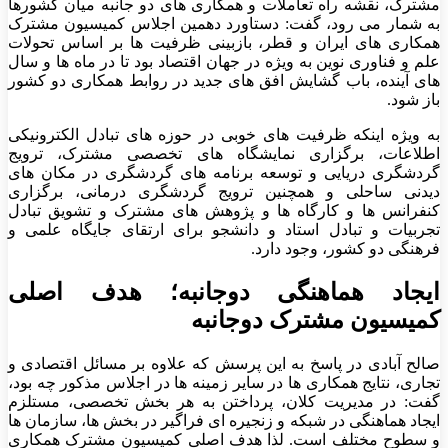
مشترک، نقشه راه تعاملات و همکاری های دو جانبه میان کشورها
به شمار می رود، گفت: دستاورد دهمین اجلاس کمیسیون مشترک
همکاری های ایران و قطر، بازبینی ظرفیت ها بر اساس تحولات
علم و فناوری نوین به ویژه در جهان اقتصاد بود تا در ماه ها و سال
های آینده، باب گشایش افق های جدید در روابط همکاری دو کشور
باز شود.
به ویژه اینکه ظرفیت های خوبی در حوزه های تبادل الکترونیکی
اطلاعات، برگزاری نمایشگاه های تخصصی مشترک، ترویج
گردشگری دریایی و توسعه برنامه های گردشگری در مکان های
دیدنی ساحلی و همچنین ترویج گردشگری درمانی، برگزاری
کنفرانس ها و کارگاه ها و پژوهش های مشترک و تشویق تبادل
تجربیات و تبادل استاد و دانشجو برای ارتقای جایگاه علمی و
فرهنگی دو کشور، وجود دارد.
ایجاد هماهنگی دوجانبه؛ هدف اصلی
کمیسیون مشترک دوجانبه
صالح آبادی در پاسخ به این پرسش که علاوه بر مسائل اقتصادی و
تجاری، نتایج همکاری ها در سایر زمینه ها در اجلاس مذکور چه بود،
گفت: در مدیریت کلان، پرداختن به هر بخش تخصصی، مستلزم
ایجاد هماهنگی در شبکه و زنجیره ای فراگیر در بخش ها، سازمان ها
و سطوح مختلف است. لذا هدف اصلی کمیسیون مشترک همکاری