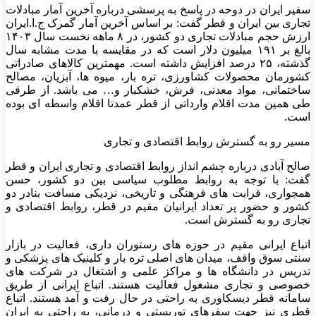
سفیر ایران در دوحه در پاسخ به پرسشی درباره آخرین آمار مبادلات
تجاری بین ایران و قطر گفت: بر اساس آخرین آمار گمرک ج.ا.ایران
ارزش حجم مبادلات تجاری دو کشور، در ۸ ماهه نخست سال ۱۴۰۳
بالغ بر ۱۹۱ میلیون دلار است که در مقایسه با مدت مشابه سال
گذشته، ۲۵ درصد افزایش داشته است. مهمترین کالاهای صادراتی
کشورمان محصولات کشاورزی، تره بار، میوه ها، آبزیان، مصالح
ساختمانی، مواد معدنی، فرش، خشکبار و… می باشد. از طرفی
طی همین مدت اقلام وارداتی از قطر عمدتا اقلام واسطه ای بوده
است.
مسیر رو به گسترش روابط اقتصادی و تجاری
صالح آبادی درباره چشم انداز روابط اقتصادی و تجاری ایران و قطر
گفت: با توجه به روابط مطلوب سیاسی بین دو کشور، حسن
همجواری، قرابت های فرهنگی و تاریخی، نزدیکی مسافت بنادر دو
کشور و حضور پر تعداد ایرانیان مقیم در قطر، روابط اقتصادی و
تجاری رو به گسترش است.
اتباع ایرانی مقیم در حوزه های رستوران داری، فعالیت در بازار
سنتی سوق واقف، میدان های اصلی تره بار و کلینیک های پزشکی و
تدریس در دانشگاه ها و مراکز علمی و اشتغال در شرکت های
خصوصی و تجاری مشغول فعالیت هستند. اتباع ایرانی از طریق
سامانه قطر دیسکاوری به راحتی در حال رفت و آمد هستند. اتباع
قطری نیز جهت سفرهای توریستی و درمانی، به راحتی به ایران