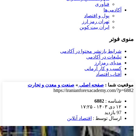
فناوری
آکادمی‌ها
پول و اقتصاد
تهران رمز ارز
ایران بیت کوین
منوی فوتر
شرایط بازنشر محتوا در آکادمی
تبلیغات در آکادمی
مدیای رمزارز
کسب و کار آرمانی
آفتاب اقتصاد
موقعیت شما :
صفحه اصلی
»
صنعت و معدن و تجارت
https://iranianforexacademy.com/?p=6882
شناسه :
6882
۱۲ دی ۱۴۰۳ - ۱۷:۲۵
97 بازدید
ارسال توسط :
اقتصاد آنلاین