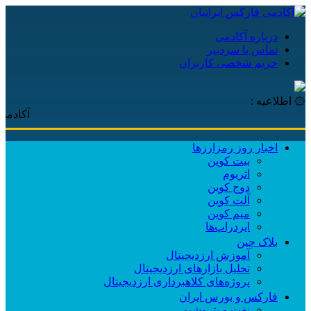
درباره آکادمی
تماس با سردبیر
حریم شخصی کاربران
۞ اطلاعیه :
آکادمی فارکس 
اخبار روز رمزارزها
بیت کوین
اتریوم
دوج کوین
آلت کوین
میم کوین‌
ایردراپ‌ها
بلاک چین
آموزش ارزدیجیتال
تحلیل بازارهای ارزدیجیتال
پروژه‌های کلاهبرداری ارزدیجیتال
فارکس و بورس ایران
نفت و پتروشیمی