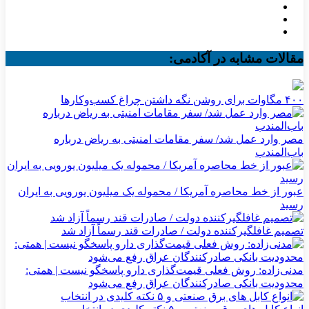
مقالات مشابه در آکادمی:
۴۰۰ مگاوات برای روشن نگه داشتن چراغ کسب‌وکار‌ها
مصر وارد عمل شد/ سفر مقامات امنیتی به ریاض درباره
باب‌المندب
عبور از خط محاصره آمریکا / محموله یک میلیون یورویی به ایران
رسید
تصمیم غافلگیرکننده دولت / صادرات قند رسماً آزاد شد
مدنی‌زاده: روش فعلی قیمت‌گذاری دارو پاسخگو نیست | همتی:
محدودیت بانکی صادرکنندگان عراق رفع می‌شود