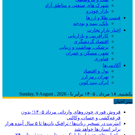
شهرک های صنعتی و مناطق آزاد
بازار خودرو
قیمت طلا و ارزها
بانک، بیمه و بودجه
اخبار بازار تجارت
کارآفرینی و بازاریابی
اقتصاد گردشگری
پزشکی، بهداشت و زیبایی
شهر، مسکن و عمران
فناوری
آکادمی‌ها
پول و اقتصاد
تهران رمز ارز
ایران بیت کوین
یکشنبه, ۱۸ مرداد , ۱۴۰۵ برابر با - Sunday, 9 August , 2026
تیتر اخبار:
فروش فوری خودروهای وارداتی مرداد ۱۴۰۵؛ بدون
قرعه‌کشی و حساب وکالتی
اینترنت در تسخیر ربات‌ها / ترافیک بات‌ها تا ۵ سال آینده هزار
برابر انسان‌ها خواهد شد
ماهواره‌های جدید استارلینک به مدار رسیدند / پرتاب ۲۴