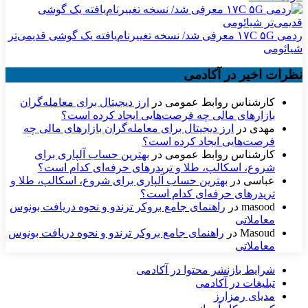
ردمی ۱۷C ۵G معرفی شد/ نسخه تغییرنام‌یافته یک گوشی قدیمی‌تر
شیائومی
نظرات اخیر در آکادمی
کارشناس روابط عمومی
در
ارز دیجیتال برای معامله‌گران
بازارهای مالی چه فرصت‌هایی ایجاد کرده است؟
مهدی
در
ارز دیجیتال برای معامله‌گران بازارهای مالی چه
فرصت‌هایی ایجاد کرده است؟
کارشناس روابط عمومی
در
بهترین حساب آلپاری برای
شروع، اسکالپ، طلا و تریدرهای حرفه‌ای کدام است؟
عباسی
در
بهترین حساب آلپاری برای شروع، اسکالپ، طلا و
تریدرهای حرفه‌ای کدام است؟
masood
در
راهنمای جامع بروکر ترندو و نحوه دریافت بونوس
معاملاتی
Masoud
در
راهنمای جامع بروکر ترندو و نحوه دریافت بونوس
معاملاتی
شرایط بازنشر محتوا در آکادمی
تبلیغات در آکادمی
مدیای رمزارز