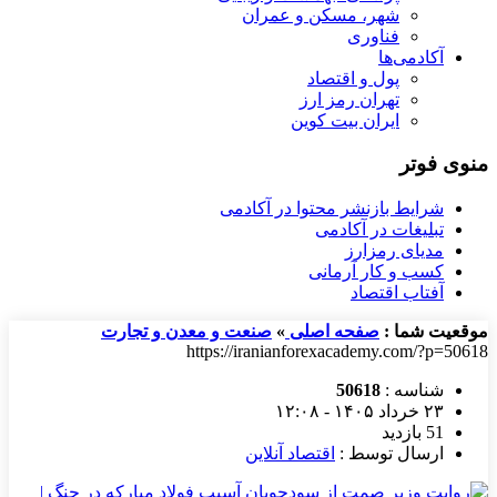
شهر، مسکن و عمران
فناوری
آکادمی‌ها
پول و اقتصاد
تهران رمز ارز
ایران بیت کوین
منوی فوتر
شرایط بازنشر محتوا در آکادمی
تبلیغات در آکادمی
مدیای رمزارز
کسب و کار آرمانی
آفتاب اقتصاد
موقعیت شما :
صفحه اصلی
»
صنعت و معدن و تجارت
https://iranianforexacademy.com/?p=50618
شناسه :
50618
۲۳ خرداد ۱۴۰۵ - ۱۲:۰۸
51 بازدید
ارسال توسط :
اقتصاد آنلاین