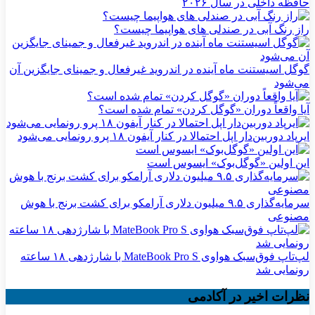
حافظه داخلی در سال ۲۰۲۶
راز رنگ آبی در صندلی های هواپیما چیست؟
گوگل اسیستنت ماه آینده در اندروید غیرفعال و جمینای جایگزین آن
می‌شود
آیا واقعاً دوران «گوگل کردن» تمام شده است؟
ایرپاد دوربین‌دار اپل احتمالا در کنار آیفون ۱۸ پرو رونمایی می‌شود
این اولین «گوگل‌بوک» ایسوس است
سرمایه‌گذاری ۹.۵ میلیون دلاری آرامکو برای کشت برنج با هوش
مصنوعی
لپ‌تاپ فوق‌سبک هواوی MateBook Pro S با شارژدهی ۱۸ ساعته
رونمایی شد
نظرات اخیر در آکادمی