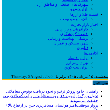
شهرک های صنعتی و مناطق آزاد
بازار خودرو
قیمت طلا و ارزها
بانک، بیمه و بودجه
اخبار بازار تجارت
کارآفرینی و بازاریابی
اقتصاد گردشگری
پزشکی، بهداشت و زیبایی
شهر، مسکن و عمران
فناوری
آکادمی‌ها
پول و اقتصاد
تهران رمز ارز
ایران بیت کوین
پنجشنبه, ۱۵ مرداد , ۱۴۰۵ برابر با - Thursday, 6 August , 2026
تیتر اخبار:
راهنمای جامع بروکر ترندو و نحوه دریافت بونوس معاملاتی
تحول بزرگ در آیفون ۱۸ پرو/ سه قابلیت رویایی که بالاخره به
حقیقت می‌پیوندند
پرواز موفقیت‌آمیز هواپیمای مسافربری چین در ارتفاع بالا /
عکس