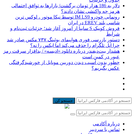
دلار به 186 هزار تومان برگشت/ بازارها به توافق احتمالی
هرمز چه واکنشی نشان دادند؟
رونمایی خودرو IM LS9 توسط نیکا موتور ، لوکس ترین
شاسی بلند EREV در ایران
فروش کوییک S سایپا از امروز آغاز شد؛ جزئیات ثبت‌نام و
شرایط
دستور بازرسی فوری هواپیمای بوئینگ ۷۳۷ مکس صادر شد
چرا اپل تلگرام را حذف می‌کند اما ایکس را نه؟
هشدار بیت‌دیفندر درباره دانلود «ادیسه» / بدافزار سرقت رمز
عبور در کمین است
چطور بدون آسیب دیدن دوربین موبایل از خورشیدگرفتگی
عکس بگیریم؟
جستجو کن
درباره آکادمی
تماس با سردبیر