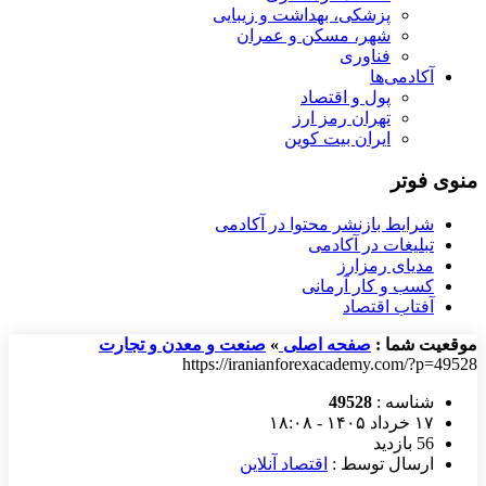
پزشکی، بهداشت و زیبایی
شهر، مسکن و عمران
فناوری
آکادمی‌ها
پول و اقتصاد
تهران رمز ارز
ایران بیت کوین
منوی فوتر
شرایط بازنشر محتوا در آکادمی
تبلیغات در آکادمی
مدیای رمزارز
کسب و کار آرمانی
آفتاب اقتصاد
موقعیت شما :
صفحه اصلی
»
صنعت و معدن و تجارت
https://iranianforexacademy.com/?p=49528
شناسه :
49528
۱۷ خرداد ۱۴۰۵ - ۱۸:۰۸
56 بازدید
ارسال توسط :
اقتصاد آنلاین