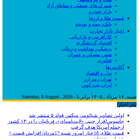
شهرک های صنعتی و مناطق آزاد
بازار خودرو
قیمت طلا و ارزها
بانک، بیمه و بودجه
اخبار بازار تجارت
کارآفرینی و بازاریابی
اقتصاد گردشگری
پزشکی، بهداشت و زیبایی
شهر، مسکن و عمران
فناوری
آکادمی‌ها
پول و اقتصاد
تهران رمز ارز
ایران بیت کوین
شنبه, ۱۷ مرداد , ۱۴۰۵ برابر با - Saturday, 8 August , 2026
تیتر اخبار:
اولین تصاویر شیائومی میکس فولد ۵ منتشر شد
جاسوس‌افزار چینی «لایت‌اسپای»، قربانیان را در ۱۳ کشور
ازجمله آمریکا هدف گرفت
قیمت طلای 18عیار امروز شنبه 17مرداد/ افزایش قیمت +
جدول و جزئیات