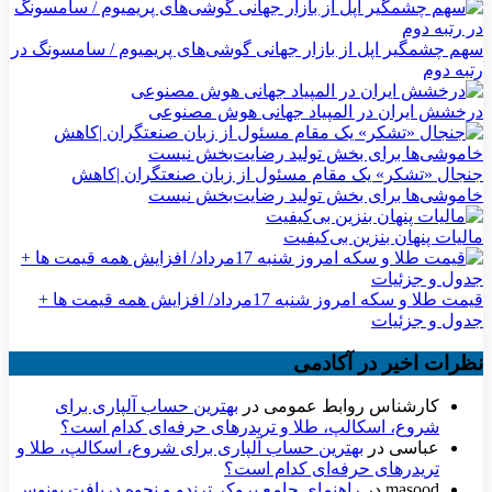
سهم چشمگیر اپل از بازار جهانی گوشی‌های پریمیوم / سامسونگ در
رتبه دوم
درخشش ایران در المپیاد جهانی هوش مصنوعی
جنجال «تشکر» یک مقام مسئول از زبان صنعتگران |کاهش
خاموشی‌ها برای بخش تولید رضایت‌بخش نیست
مالیات پنهان بنزین بی‌کیفیت
قیمت طلا و سکه امروز شنبه 17مرداد/ افزایش همه قیمت ها +
جدول و جزئیات
نظرات اخیر در آکادمی
کارشناس روابط عمومی
در
بهترین حساب آلپاری برای
شروع، اسکالپ، طلا و تریدرهای حرفه‌ای کدام است؟
عباسی
در
بهترین حساب آلپاری برای شروع، اسکالپ، طلا و
تریدرهای حرفه‌ای کدام است؟
masood
در
راهنمای جامع بروکر ترندو و نحوه دریافت بونوس