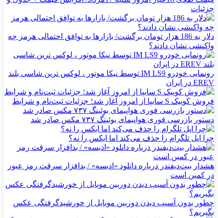
جزئیات
دلار به 186 هزار تومان برگشت/ بازارها به توافق احتمالی هرمز چه
واکنشی نشان دادند؟
رونمایی خودرو IM LS9 توسط نیکا موتور ، لوکس ترین شاسی بلند
EREV در ایران
فروش کوییک S سایپا از امروز آغاز شد؛ جزئیات ثبت‌نام و شرایط
دستور بازرسی فوری هواپیمای بوئینگ ۷۳۷ مکس صادر شد
چرا اپل تلگرام را حذف می‌کند اما ایکس را نه؟
هشدار بیت‌دیفندر درباره دانلود «ادیسه» / بدافزار سرقت رمز عبور
در کمین است
چطور بدون آسیب دیدن دوربین موبایل از خورشیدگرفتگی عکس
بگیریم؟