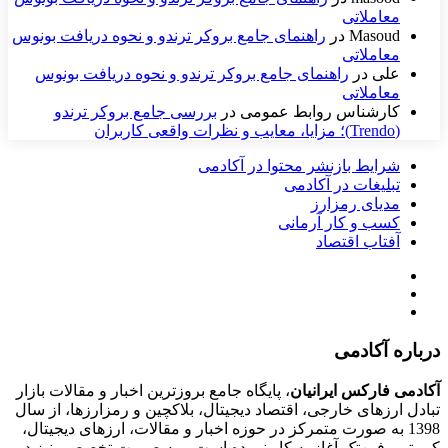
معاملاتی
Masoud
در
راهنمای جامع بروکر ترندو و نحوه دریافت بونوس
معاملاتی
علی
در
راهنمای جامع بروکر ترندو و نحوه دریافت بونوس
معاملاتی
کارشناس روابط عمومی
در
بررسی جامع بروکر ترندو
(Trendo)؛ مزایا، معایب و نظرات واقعی کاربران
شرایط بازنشر محتوا در آکادمی
تبلیغات در آکادمی
مدیای رمزارز
کسب و کار آرمانی
آفتاب اقتصاد
درباره آکادمی
آکادمی فارکس ایرانیان
، پایگاه جامع بروزترین اخبار و مقالات بازار
تبادل ارزهای خارجی، اقتصاد دیجیتال، بلاکچین و رمزارزها، از سال
1398 به صورت متمرکز در حوزه اخبار و مقالات، ارزهای‌ دیجیتال،
کریپتو و فین‌تک آغاز به کار نموده است و به صورت تخصصی نیز در