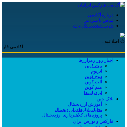
درباره آکادمی
تماس با سردبیر
حریم شخصی کاربران
۞ اطلاعیه :
آکادمی فارکس ایرانیا
اخبار روز رمزارزها
بیت کوین
اتریوم
دوج کوین
آلت کوین
میم کوین‌
ایردراپ‌ها
بلاک چین
آموزش ارزدیجیتال
تحلیل بازارهای ارزدیجیتال
پروژه‌های کلاهبرداری ارزدیجیتال
فارکس و بورس ایران
نفت و پتروشیمی