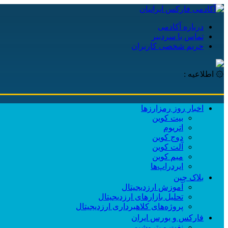
درباره آکادمی
تماس با سردبیر
حریم شخصی کاربران
۞ اطلاعیه :
اخبار روز رمزارزها
بیت کوین
اتریوم
دوج کوین
آلت کوین
میم کوین‌
ایردراپ‌ها
بلاک چین
آموزش ارزدیجیتال
تحلیل بازارهای ارزدیجیتال
پروژه‌های کلاهبرداری ارزدیجیتال
فارکس و بورس ایران
نفت و پتروشیمی