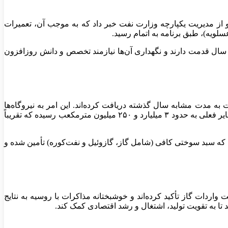
 از مدیریت یکپارچه وزارت نفت خبر داد که به موجب آن، تعمیرات
وکلی با تأکید بر پایداری مطلوب شبکه، مهم‌ترین چالش فعلی را سن بالای تأسیسات دانست؛ جایی که برخی خطوط سراسری بیش از ۵۵ سال قدمت دارند و نگهداری آن‌ها نیازمند تخصص و دانش روزافزون
اد. تا مهرماه، نیروگاه‌ها حدود ۲.۵ میلیارد مترمکعب گاز بیشتر نسبت به مدت مشابه سال گذشته دریافت کرده‌اند. این امر به نیروگاه‌ها
اجازه داده است تا به جای سوخت مایع، از گاز بیشتری استفاده کنند و در نتیجه، ذخایر سوخت مایع برای ورود به فصل سرد افزایش یابد. ذخایر فعلی به حدود ۳ میلیارد و ۲۵۰ میلیون مترمکعب رسیده که تقریباً
ه سبد سوختی کافی (شامل گاز، گازوئیل و نفت‌کوره) تأمین شده و
اردات گاز تأکید کرده‌اند و خوشبختانه مذاکرات با روسیه به نتایج
ا به تقویت تولید، اشتغال و رشد اقتصادی کمک کند.