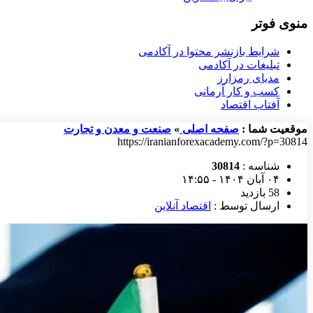
منوی فوتر
شرایط بازنشر محتوا در آکادمی
تبلیغات در آکادمی
مدیای رمزارز
کسب و کار آرمانی
آفتاب اقتصاد
موقعیت شما :
صفحه اصلی
»
صنعت و معدن و تجارت
https://iranianforexacademy.com/?p=30814
شناسه :
30814
۰۴ آبان ۱۴۰۴ - ۱۴:۵۵
58 بازدید
ارسال توسط :
اقتصاد آنلاین