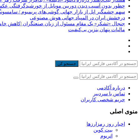
چطور بدون آسیب دیدن دوربین موبایل از خورشیدگرفتگی عکس
سهم چشمگیر اپل از بازار جهانی گوشی‌های پریمیوم / سامسونگ
درخشش ایران در المپیاد جهانی هوش مصنوعی
جنجال «تشکر» یک مقام مسئول از زبان صنعتگران |کاهش خام
مالیات پنهان بنزین بی‌کیفیت
جستجو کن
درباره آکادمی
تماس با سردبیر
حریم شخصی کاربران
منوی اصلی
اخبار روز رمزارزها
بیت کوین
اتریوم