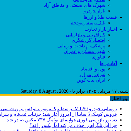
شهرک های صنعتی و مناطق آزاد
بازار خودرو
قیمت طلا و ارزها
بانک، بیمه و بودجه
اخبار بازار تجارت
کارآفرینی و بازاریابی
اقتصاد گردشگری
پزشکی، بهداشت و زیبایی
شهر، مسکن و عمران
فناوری
آکادمی‌ها
پول و اقتصاد
تهران رمز ارز
ایران بیت کوین
شنبه, ۱۷ مرداد , ۱۴۰۵ برابر با - Saturday, 8 August , 2026
تیتر اخبار:
رونمایی خودرو IM LS9 توسط نیکا موتور ، لوکس ترین شاسی بلند EREV در ایران
فروش کوییک S سایپا از امروز آغاز شد؛ جزئیات ثبت‌نام و شرایط
دستور بازرسی فوری هواپیمای بوئینگ ۷۳۷ مکس صادر شد
چرا اپل تلگرام را حذف می‌کند اما ایکس را نه؟
هشدار بیت‌دیفندر درباره دانلود «ادیسه» / بدافزار سرقت رمز 