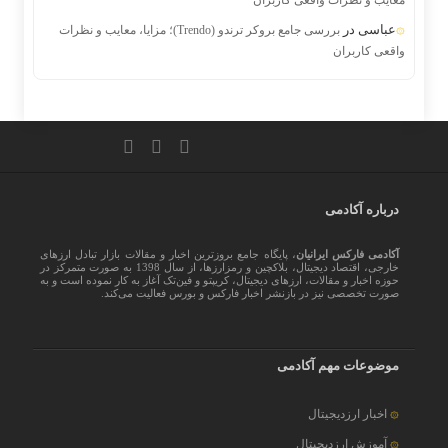
معایب و نظرات واقعی کاربران
عباسی
در
بررسی جامع بروکر ترندو (Trendo)؛ مزایا، معایب و نظرات
واقعی کاربران
درباره آکادمی
آکادمی فارکس ایرانیان
، پایگاه جامع بروزترین اخبار و مقالات بازار تبادل ارزهای
خارجی، اقتصاد دیجیتال، بلاکچین و رمزارزها، از سال 1398 به صورت متمرکز در
حوزه اخبار و مقالات، ارزهای‌ دیجیتال، کریپتو و فین‌تک آغاز به کار نموده است و به
صورت تخصصی نیز در بازنشر اخبار فارکس و بورس فعالیت می‌کند.
موضوعات مهم آکادمی
اخبار ارزدیجیتال
آموزش ارزدیجیتال