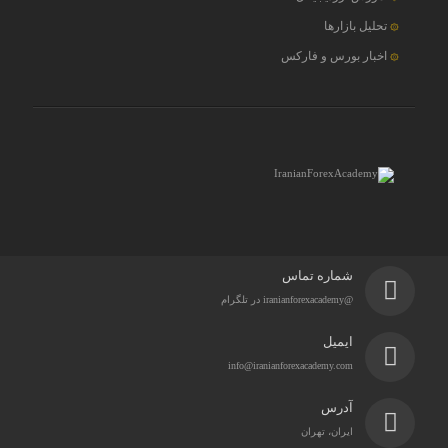
تحلیل بازارها
اخبار بورس و فارکس
شماره تماس
@iranianforexacademy در تلگرام
ایمیل
info@iranianforexacademy.com
آدرس
ایران، تهران