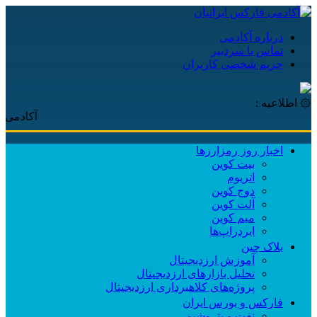
درباره آکادمی
تماس با سردبیر
حریم شخصی کاربران
۞ اطلاعیه :
آکادمی فارکس ا
اخبار روز رمزارزها
بیت کوین
اتریوم
دوج کوین
آلت کوین
میم کوین‌
ایردراپ‌ها
بلاک چین
آموزش ارزدیجیتال
تحلیل بازارهای ارزدیجیتال
پروژه‌های کلاهبرداری ارزدیجیتال
فارکس و بورس ایران
نفت و پتروشیمی