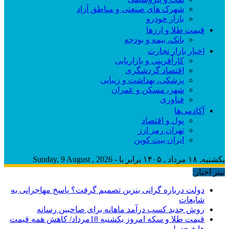
شهرک های صنعتی و مناطق آزاد
بازار خودرو
قیمت طلا و ارزها
بانک، بیمه و بودجه
اخبار بازار تجارت
کارآفرینی و بازاریابی
اقتصاد گردشگری
پزشکی، بهداشت و زیبایی
شهر، مسکن و عمران
فناوری
آکادمی‌ها
پول و اقتصاد
تهران رمز ارز
ایران بیت کوین
یکشنبه, ۱۸ مرداد , ۱۴۰۵ برابر با - Sunday, 9 August , 2026
تیتر اخبار:
دولت درباره گرانی بنزین تصمیم گرفت؟ پاسخ مهاجرانی به
شایعات
روش جدید کسب درآمد ماهانه برای صاحبین رسانه
قیمت طلا و سکه امروز یکشنبه 18مرداد/ کاهش همه قیمت
ها + جدول