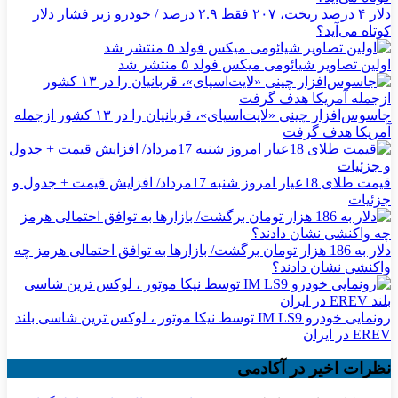
دلار ۴ درصد ریخت، ۲۰۷ فقط ۲.۹ درصد / خودرو زیر فشار دلار
کوتاه می‌آید؟
اولین تصاویر شیائومی میکس فولد ۵ منتشر شد
جاسوس‌افزار چینی «لایت‌اسپای»، قربانیان را در ۱۳ کشور ازجمله
آمریکا هدف گرفت
قیمت طلای 18عیار امروز شنبه 17مرداد/ افزایش قیمت + جدول و
جزئیات
دلار به 186 هزار تومان برگشت/ بازارها به توافق احتمالی هرمز چه
واکنشی نشان دادند؟
رونمایی خودرو IM LS9 توسط نیکا موتور ، لوکس ترین شاسی بلند
EREV در ایران
نظرات اخیر در آکادمی