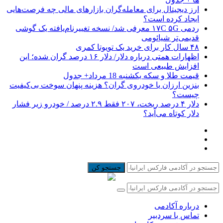
ارز دیجیتال برای معامله‌گران بازارهای مالی چه فرصت‌هایی
ایجاد کرده است؟
ردمی ۱۷C ۵G معرفی شد/ نسخه تغییرنام‌یافته یک گوشی
قدیمی‌تر شیائومی
۴۸ سال کار برای خرید یک تویوتا کمری
اظهارات همتی درباره دلار/ دلار ۱۶ درصد گران شده؛ این
افزایش طبیعی است
قیمت طلا و سکه یکشنبه 18 مرداد+ جدول
بنزین ارزان یا خودروی گران؟ هزینه پنهان سوخت بی‌کیفیت
چیست؟
دلار ۴ درصد ریخت، ۲۰۷ فقط ۲.۹ درصد / خودرو زیر فشار
دلار کوتاه می‌آید؟
جستجو کن
درباره آکادمی
تماس با سردبیر