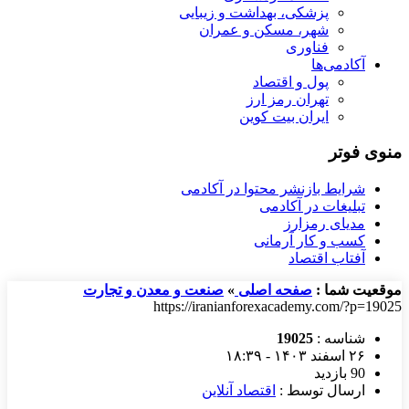
پزشکی، بهداشت و زیبایی
شهر، مسکن و عمران
فناوری
آکادمی‌ها
پول و اقتصاد
تهران رمز ارز
ایران بیت کوین
منوی فوتر
شرایط بازنشر محتوا در آکادمی
تبلیغات در آکادمی
مدیای رمزارز
کسب و کار آرمانی
آفتاب اقتصاد
موقعیت شما :
صفحه اصلی
»
صنعت و معدن و تجارت
https://iranianforexacademy.com/?p=19025
شناسه :
19025
۲۶ اسفند ۱۴۰۳ - ۱۸:۳۹
90 بازدید
ارسال توسط :
اقتصاد آنلاین