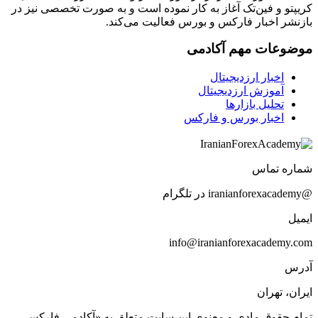
کریپتو و فین‌تک آغاز به کار نموده است و به صورت تخصصی نیز در
بازنشر اخبار فارکس و بورس فعالیت می‌کند.
موضوعات مهم آکادمی
اخبار ارزدیجیتال
آموزش ارزدیجیتال
تحلیل بازارها
اخبار بورس و فارکس
شماره تماس
@iranianforexacademy در تلگرام
ایمیل
info@iranianforexacademy.com
آدرس
ایران، تهران
تمام حقوق مادی و معنوی این سایت متعلق به «آکادمی فارکس