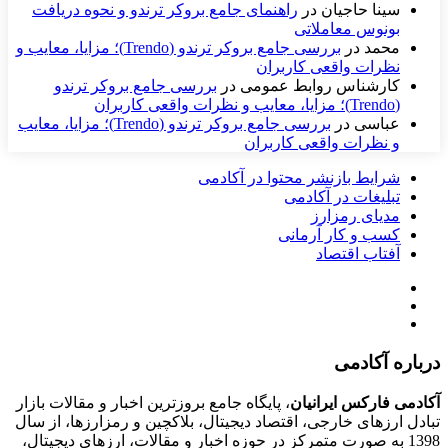
سینا حاجیان
در
راهنمای جامع بروکر ترندو و نحوه دریافت
بونوس معاملاتی
محمد
در
بررسی جامع بروکر ترندو (Trendo)؛ مزایا، معایب و
نظرات واقعی کاربران
کارشناس روابط عمومی
در
بررسی جامع بروکر ترندو
(Trendo)؛ مزایا، معایب و نظرات واقعی کاربران
عباسی
در
بررسی جامع بروکر ترندو (Trendo)؛ مزایا، معایب
و نظرات واقعی کاربران
شرایط بازنشر محتوا در آکادمی
تبلیغات در آکادمی
مدیای رمزارز
کسب و کار آرمانی
آفتاب اقتصاد
درباره آکادمی
آکادمی فارکس ایرانیان
، پایگاه جامع بروزترین اخبار و مقالات بازار
تبادل ارزهای خارجی، اقتصاد دیجیتال، بلاکچین و رمزارزها، از سال
1398 به صورت متمرکز در حوزه اخبار و مقالات، ارزهای‌ دیجیتال،