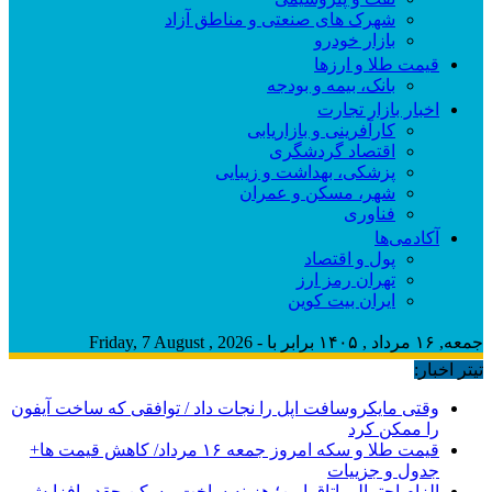
شهرک های صنعتی و مناطق آزاد
بازار خودرو
قیمت طلا و ارزها
بانک، بیمه و بودجه
اخبار بازار تجارت
کارآفرینی و بازاریابی
اقتصاد گردشگری
پزشکی، بهداشت و زیبایی
شهر، مسکن و عمران
فناوری
آکادمی‌ها
پول و اقتصاد
تهران رمز ارز
ایران بیت کوین
جمعه, ۱۶ مرداد , ۱۴۰۵ برابر با - Friday, 7 August , 2026
تیتر اخبار:
وقتی مایکروسافت اپل را نجات داد / توافقی که ساخت آیفون
را ممکن کرد
قیمت طلا و سکه امروز جمعه ۱۶ مرداد/ کاهش قیمت ها+
جدول و جزییات
الزام احتمالی اتاق امن؛ هزینه ساخت مسکن چقدر افزایش