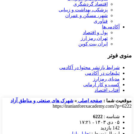
اقتصاد گردشگری
پزشکی، بهداشت و زیبایی
شهر، مسکن و عمران
فناوری
آکادمی‌ها
پول و اقتصاد
تهران رمز ارز
ایران بیت کوین
منوی فوتر
شرایط بازنشر محتوا در آکادمی
تبلیغات در آکادمی
مدیای رمزارز
کسب و کار آرمانی
آفتاب اقتصاد
موقعیت شما :
صفحه اصلی
»
شهرک های صنعتی و مناطق آزاد
https://iranianforexacademy.com/?p=6222
شناسه :
6222
۰۵ دی ۱۴۰۳ - ۱۷:۲۱
142 بازدید
ارسال توسط :
تحلیل بازار