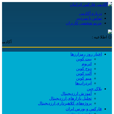
درباره آکادمی
تماس با سردبیر
حریم شخصی کاربران
۞ اطلاعیه :
آکادمی فارکس ا
اخبار روز رمزارزها
بیت کوین
اتریوم
دوج کوین
آلت کوین
میم کوین‌
ایردراپ‌ها
بلاک چین
آموزش ارزدیجیتال
تحلیل بازارهای ارزدیجیتال
پروژه‌های کلاهبرداری ارزدیجیتال
فارکس و بورس ایران
نفت و پتروشیمی