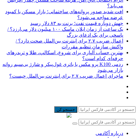
می‌یابد؟
افت شدید صدور پروانه‌های ساختمانی؛ بازار مسکن با کمبود
عرضه مواجه می‌شود؟
جهش دوباره قیمت نفت؛ برنت به ۸۳ دلار رسید
یک ساعت از زمان ایلان ماسک ۱۰۰ میلیون دلار می‌ارزد؟ /
پاسخی برای یک ادعای بزرگ
اعمال ضریب ۲.۷ برای اینترنت بین‌الملل صحت دارد؟ /
واکنش سازمان تنظیم مقررات
بهترین حساب آلپاری برای شروع، اسکالپ، طلا و تریدرهای
حرفه‌ای کدام است؟
ردمی K100 پرو مکس با باتری غول‌پیکر و شارژ بی‌سیم روانه
بازار می‌شود
ماجرای اعمال ضریب ۲.۷ برای اینترنت بین‌الملل چیست؟
جستجو کن
درباره آکادمی