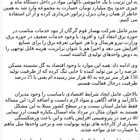
به این ترتیب با یک خاموشی ناگهانی مواد در داخل دستگاه ماند و
چیزی حدود پنج میلیارد تومان خسارت به مجموعه وارد شد به همین
خاطر از همان زمان دیزل ژنراتور خریداری کرده و از آن استفاده
می کنیم.
مدیرعامل شرکت بهساز فوم گرگان از نبود خدمات مناسب در
حوزه برق انتقاد کرد و افزود: با وجود خدمات ضعیف در حوزه برق،
وزارت نیرو هرسال و با هر عنوانی تعرفه برق را برای صنایع
افزایش می دهد و اخیرا هم با عنوان ترانزیت، هزینه قابل توجهی را
به دوش واحدهای تولیدی گذاشته است.
وی ادامه داد: همه این موارد با وجود اقتصاد به گل نشسته مسکن
عرصه را بر من تولید کننده تا جایی تنگ کرده که از ظرفیت تولید
150 هزار متر تیرچه به 40 هزار متر رسیده ام یعنی با 25 درصد
ظرفیت درحال فعالیت هستم.
بالاخلی عامل ایجاد شرایط اقتصادی نامناسب را وجود مدیران
ناکارآمد و فاقد آگاهی و سواد لازم دانست و اضافه کرد: این مساله
فقط شامل استان نیست و در سطح کشور مبتلا به این مشکل
هستند به عنوان مثال در مرداد ماه امسال یکباره قیمت ارز نیمایی
40 درصد در پتروشیمی افزایش یافت و این باعث ورشکستگی
بسیاری از کارخانه های تولید یونولیت شد و برخی واحدها مثل ماهم
با خسارت جدی مواجه شدند.