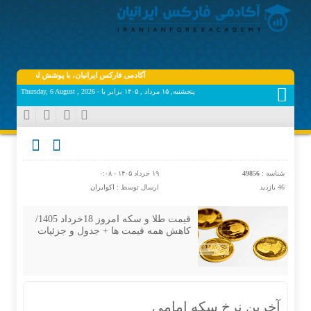
آکادمی فارکس ایرانیان، با پوشش لحظه‌ای و به‌روز اخ
پنجشنبه, ۱۵ مرداد , ۱۴۰۵ برابر با - Thursday, 6 August , 2026
شناسه :
49856
۱۹ خرداد ۱۴۰۵ - ۰:۰۸
46 بازدید
ارسال توسط :
اکوایران
قیمت طلا و سکه امروز 18خرداد 1405/
کاهش همه قیمت ها + جدول و جزئیات
آخرین نرخ سکه امامی