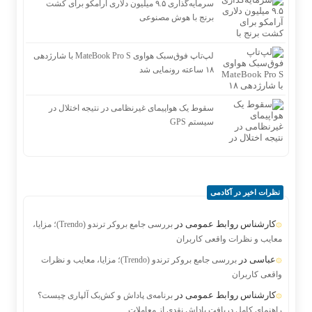
سرمایه‌گذاری ۹.۵ میلیون دلاری آرامکو برای کشت
برنج با هوش مصنوعی
لپ‌تاپ فوق‌سبک هواوی MateBook Pro S با شارژدهی
۱۸ ساعته رونمایی شد
سقوط یک هواپیمای غیرنظامی در نتیجه اختلال در
سیستم‌ GPS
نظرات اخیر در آکادمی
کارشناس روابط عمومی
در
بررسی جامع بروکر ترندو (Trendo)؛ مزایا،
معایب و نظرات واقعی کاربران
عباسی
در
بررسی جامع بروکر ترندو (Trendo)؛ مزایا، معایب و نظرات
واقعی کاربران
کارشناس روابط عمومی
در
برنامه‌ی پاداش و کش‌بک آلپاری چیست؟
راهنمای کامل دریافت پاداش نقدی از معاملات