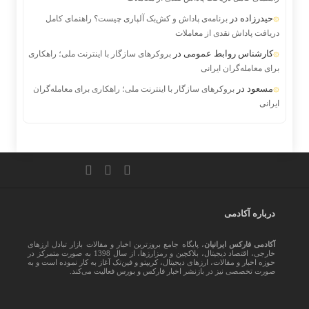
حیدرزاده
در
برنامه‌ی پاداش و کش‌بک آلپاری چیست؟ راهنمای کامل
دریافت پاداش نقدی از معاملات
کارشناس روابط عمومی
در
بروکرهای سازگار با اینترنت ملی؛ راهکاری
برای معامله‌گران ایرانی
مسعود
در
بروکرهای سازگار با اینترنت ملی؛ راهکاری برای معامله‌گران
ایرانی
درباره آکادمی
آکادمی فارکس ایرانیان
، پایگاه جامع بروزترین اخبار و مقالات بازار تبادل ارزهای
خارجی، اقتصاد دیجیتال، بلاکچین و رمزارزها، از سال 1398 به صورت متمرکز در
حوزه اخبار و مقالات، ارزهای‌ دیجیتال، کریپتو و فین‌تک آغاز به کار نموده است و به
صورت تخصصی نیز در بازنشر اخبار فارکس و بورس فعالیت می‌کند.