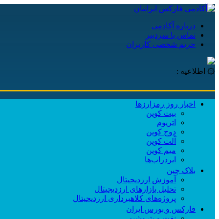
درباره آکادمی
تماس با سردبیر
حریم شخصی کاربران
۞ اطلاعیه :
اخبار روز رمزارزها
بیت کوین
اتریوم
دوج کوین
آلت کوین
میم کوین‌
ایردراپ‌ها
بلاک چین
آموزش ارزدیجیتال
تحلیل بازارهای ارزدیجیتال
پروژه‌های کلاهبرداری ارزدیجیتال
فارکس و بورس ایران
نفت و پتروشیمی