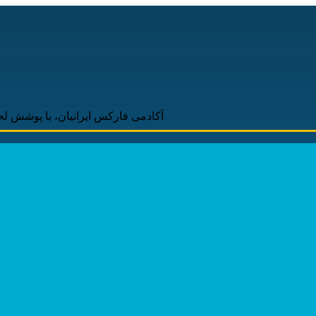
آکادمی فارکس ایرانیان، با پوشش لحظه‌ای و به