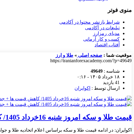
منوی فوتر
شرایط بازنشر محتوا در آکادمی
تبلیغات در آکادمی
مدیای رمزارز
کسب و کار آرمانی
آفتاب اقتصاد
موقعیت شما :
صفحه اصلی
»
طلا و ارز
https://iranianforexacademy.com/?p=49649
شناسه :
49649
۱۸ خرداد ۱۴۰۵ - ۰:۱۶
41 بازدید
ارسال توسط :
اکوایران
قیمت طلا و سکه امروز شنبه 16خرداد 1405/ کاهش قیمت ها + جدول و جزئیات
اکوایران: در ادامه قیمت طلا و سکه براساس اعلام اتحادیه طلا و جواه