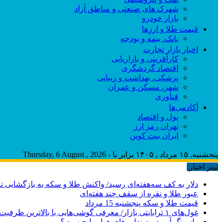
شهرک های صنعتی و مناطق آزاد
بازار خودرو
قیمت طلا و ارزها
بانک، بیمه و بودجه
اخبار بازار تجارت
کارآفرینی و بازاریابی
اقتصاد گردشگری
پزشکی، بهداشت و زیبایی
شهر، مسکن و عمران
فناوری
آکادمی‌ها
پول و اقتصاد
تهران رمز ارز
ایران بیت کوین
پنجشنبه, ۱۵ مرداد , ۱۴۰۵ برابر با - Thursday, 6 August , 2026
تیتر اخبار:
دلار به کف سه‌هفته‌ای رسید/ واکنش طلا و سکه به بازگشایی ت
عبور طلا و نقره از سقف چند هفته‌ای
قیمت طلا و سکه پنجشنبه 15 مرداد
غول‌های ۱ ترابایتی بازار/ معرفی گوشی‌هایی با بالاترین ظرفیت حافظه داخلی در سال ۲۰۲۶
راز رنگ آبی در صندلی های هواپیما چیست؟