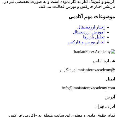
کریپتو و فین‌تک آغاز به کار نموده است و به صورت تخصصی نیز در
بازنشر اخبار فارکس و بورس فعالیت می‌کند.
موضوعات مهم آکادمی
اخبار ارزدیجیتال
آموزش ارزدیجیتال
تحلیل بازارها
اخبار بورس و فارکس
شماره تماس
@iranianforexacademy در تلگرام
ایمیل
info@iranianforexacademy.com
آدرس
ایران، تهران
تمام حقوق مادی و معنوی این سایت متعلق به «آکادمی فارکس