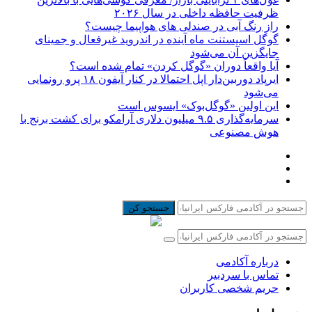
ظرفیت حافظه داخلی در سال ۲۰۲۶
راز رنگ آبی در صندلی های هواپیما چیست؟
گوگل اسیستنت ماه آینده در اندروید غیرفعال و جمینای
جایگزین آن می‌شود
آیا واقعاً دوران «گوگل کردن» تمام شده است؟
ایرپاد دوربین‌دار اپل احتمالا در کنار آیفون ۱۸ پرو رونمایی
می‌شود
این اولین «گوگل‌بوک» ایسوس است
سرمایه‌گذاری ۹.۵ میلیون دلاری آرامکو برای کشت برنج با
هوش مصنوعی
جستجو کن
درباره آکادمی
تماس با سردبیر
حریم شخصی کاربران