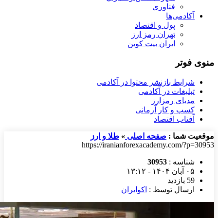
فناوری
آکادمی‌ها
پول و اقتصاد
تهران رمز ارز
ایران بیت کوین
منوی فوتر
شرایط بازنشر محتوا در آکادمی
تبلیغات در آکادمی
مدیای رمزارز
کسب و کار آرمانی
آفتاب اقتصاد
موقعیت شما :
صفحه اصلی
»
طلا و ارز
https://iranianforexacademy.com/?p=30953
شناسه :
30953
۰۵ آبان ۱۴۰۴ - ۱۳:۱۲
59 بازدید
ارسال توسط :
اکوایران