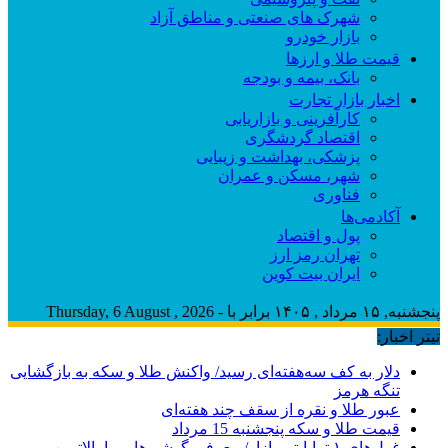
شهرک های صنعتی و مناطق آزاد
بازار خودرو
قیمت طلا و ارزها
بانک، بیمه و بودجه
اخبار بازار تجارت
کارآفرینی و بازاریابی
اقتصاد گردشگری
پزشکی، بهداشت و زیبایی
شهر، مسکن و عمران
فناوری
آکادمی‌ها
پول و اقتصاد
تهران رمز ارز
ایران بیت کوین
پنجشنبه, ۱۵ مرداد , ۱۴۰۵ برابر با - Thursday, 6 August , 2026
تیتر اخبار:
دلار به کف سه‌هفته‌ای رسید/ واکنش طلا و سکه به بازگشایی
تنگه هرمز
عبور طلا و نقره از سقف چند هفته‌ای
قیمت طلا و سکه پنجشنبه 15 مرداد
غول‌های ۱ ترابایتی بازار/ معرفی گوشی‌هایی با بالاترین