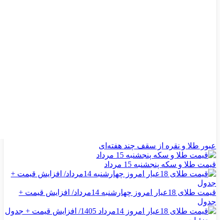
عبور طلا و نقره از سقف چند هفته‌ای
قیمت طلا و سکه پنجشنبه 15 مرداد
قیمت طلای 18عیار امروز چهارشنبه 14مرداد/ افزایش قیمت +
جدول