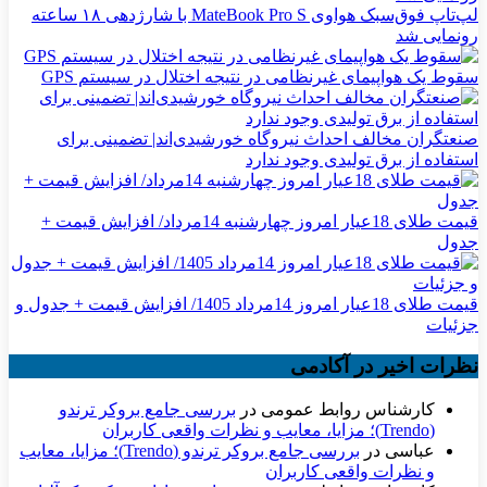
لپ‌تاپ فوق‌سبک هواوی MateBook Pro S با شارژدهی ۱۸ ساعته
رونمایی شد
سقوط یک هواپیمای غیرنظامی در نتیجه اختلال در سیستم‌ GPS
صنعتگران مخالف احداث نیروگاه خورشیدی‌اند| تضمینی برای
استفاده از برق تولیدی وجود ندارد
قیمت طلای 18عیار امروز چهارشنبه 14مرداد/ افزایش قیمت +
جدول
قیمت طلای 18عیار امروز 14مرداد 1405/ افزایش قیمت + جدول و
جزئیات
نظرات اخیر در آکادمی
کارشناس روابط عمومی
در
بررسی جامع بروکر ترندو
(Trendo)؛ مزایا، معایب و نظرات واقعی کاربران
عباسی
در
بررسی جامع بروکر ترندو (Trendo)؛ مزایا، معایب
و نظرات واقعی کاربران