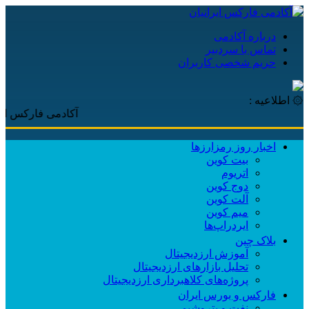
درباره آکادمی
تماس با سردبیر
حریم شخصی کاربران
۞ اطلاعیه :
آکادمی فارکس ایرانیان، با
اخبار روز رمزارزها
بیت کوین
اتریوم
دوج کوین
آلت کوین
میم کوین‌
ایردراپ‌ها
بلاک چین
آموزش ارزدیجیتال
تحلیل بازارهای ارزدیجیتال
پروژه‌های کلاهبرداری ارزدیجیتال
فارکس و بورس ایران
نفت و پتروشیمی