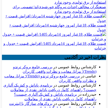
صنعتگران مخالف احداث نیروگاه خورشیدی‌اند| تضمینی برای
استفاده از برق تولیدی وجود ندارد
قیمت طلای 18عیار امروز چهارشنبه 14مرداد/ افزایش قیمت +
جدول
قیمت طلای 18عیار امروز 14مرداد 1405/ افزایش قیمت + جدول و
جزئیات
نظرات اخیر در آکادمی
کارشناس روابط عمومی
در
بررسی جامع بروکر ترندو
(Trendo)؛ مزایا، معایب و نظرات واقعی کاربران
عباسی
در
بررسی جامع بروکر ترندو (Trendo)؛ مزایا، معایب
و نظرات واقعی کاربران
کارشناس روابط عمومی
در
برنامه‌ی پاداش و کش‌بک آلپاری
چیست؟ راهنمای کامل دریافت پاداش نقدی از معاملات
حیدرزاده
در
برنامه‌ی پاداش و کش‌بک آلپاری چیست؟
راهنمای کامل دریافت پاداش نقدی از معاملات
کارشناس روابط عمومی
در
بروکرهای سازگار با اینترنت