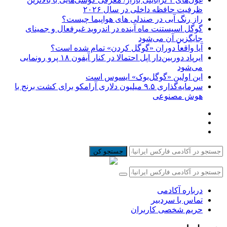
ظرفیت حافظه داخلی در سال ۲۰۲۶
راز رنگ آبی در صندلی های هواپیما چیست؟
گوگل اسیستنت ماه آینده در اندروید غیرفعال و جمینای
جایگزین آن می‌شود
آیا واقعاً دوران «گوگل کردن» تمام شده است؟
ایرپاد دوربین‌دار اپل احتمالا در کنار آیفون ۱۸ پرو رونمایی
می‌شود
این اولین «گوگل‌بوک» ایسوس است
سرمایه‌گذاری ۹.۵ میلیون دلاری آرامکو برای کشت برنج با
هوش مصنوعی
جستجو کن
درباره آکادمی
تماس با سردبیر
حریم شخصی کاربران