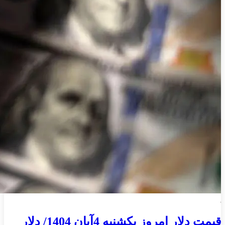
قیمت دلار امروز یکشنبه 4آبان 1404/ دلار