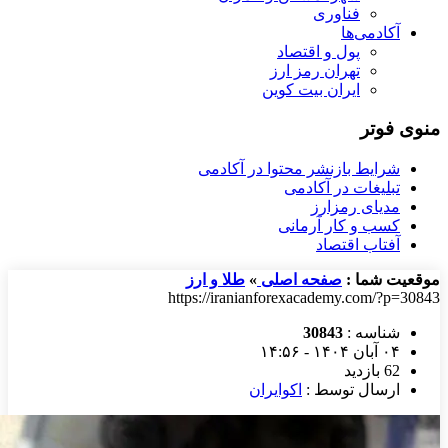
فناوری
آکادمی‌ها
پول و اقتصاد
تهران رمز ارز
ایران بیت کوین
منوی فوتر
شرایط بازنشر محتوا در آکادمی
تبلیغات در آکادمی
مدیای رمزارز
کسب و کار آرمانی
آفتاب اقتصاد
موقعیت شما :
صفحه اصلی
»
طلا و ارز
https://iranianforexacademy.com/?p=30843
شناسه :
30843
۰۴ آبان ۱۴۰۴ - ۱۴:۵۶
62 بازدید
ارسال توسط :
اکوایران