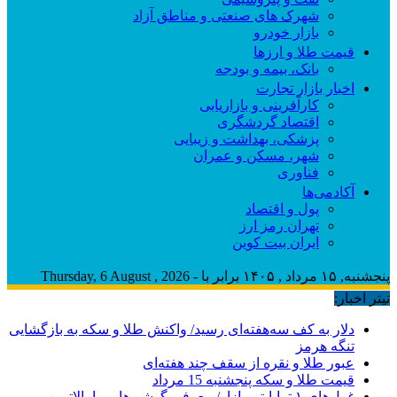
شهرک های صنعتی و مناطق آزاد
بازار خودرو
قیمت طلا و ارزها
بانک، بیمه و بودجه
اخبار بازار تجارت
کارآفرینی و بازاریابی
اقتصاد گردشگری
پزشکی، بهداشت و زیبایی
شهر، مسکن و عمران
فناوری
آکادمی‌ها
پول و اقتصاد
تهران رمز ارز
ایران بیت کوین
پنجشنبه, ۱۵ مرداد , ۱۴۰۵ برابر با - Thursday, 6 August , 2026
تیتر اخبار:
دلار به کف سه‌هفته‌ای رسید/ واکنش طلا و سکه به بازگشایی
تنگه هرمز
عبور طلا و نقره از سقف چند هفته‌ای
قیمت طلا و سکه پنجشنبه 15 مرداد
غول‌های ۱ ترابایتی بازار/ معرفی گوشی‌هایی با بالاترین