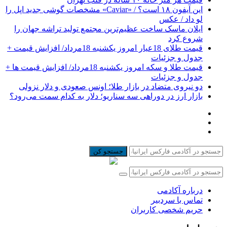
این آیفون ۱۸ است؟ / «Caviar» مشخصات گوشی جدید اپل را
لو داد / عکس
ایلان ماسک ساخت عظیم‌ترین مجتمع تولید تراشه جهان را
شروع کرد
قیمت طلای 18عیار امروز یکشنبه 18مرداد/ افزایش قیمت +
جدول و جزئیات
قیمت طلا و سکه امروز یکشنبه 18مرداد/ افزایش قیمت ها +
جدول و جزئیات
دو نیروی متضاد در بازار طلا؛ اونس صعودی و دلار نزولی
بازار ارز در دوراهی سه سناریو؛ دلار به کدام سمت می‌رود؟
جستجو کن
درباره آکادمی
تماس با سردبیر
حریم شخصی کاربران