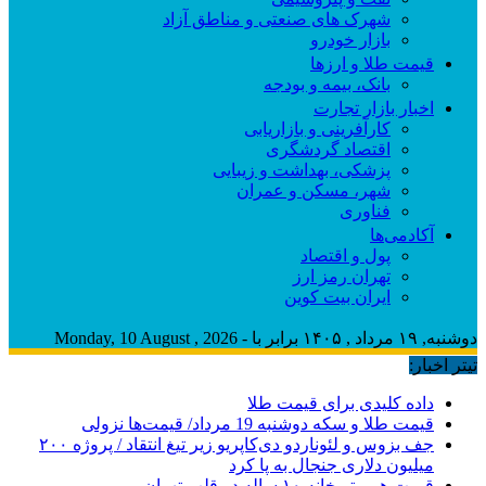
شهرک های صنعتی و مناطق آزاد
بازار خودرو
قیمت طلا و ارزها
بانک، بیمه و بودجه
اخبار بازار تجارت
کارآفرینی و بازاریابی
اقتصاد گردشگری
پزشکی، بهداشت و زیبایی
شهر، مسکن و عمران
فناوری
آکادمی‌ها
پول و اقتصاد
تهران رمز ارز
ایران بیت کوین
دوشنبه, ۱۹ مرداد , ۱۴۰۵ برابر با - Monday, 10 August , 2026
تیتر اخبار:
داده کلیدی برای قیمت طلا
قیمت طلا و سکه دوشنبه 19 مرداد/ قیمت‌ها نزولی
جف بزوس و لئوناردو دی‌کاپریو زیر تیغ انتقاد / پروژه ۲۰۰
میلیون دلاری جنجال به پا کرد
قیمت هر متر خانه ۱۰ ساله در قلب تهران