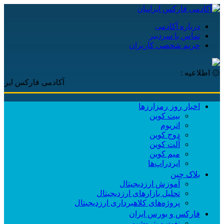
درباره آکادمی
تماس با سردبیر
حریم شخصی کاربران
۞ اطلاعیه :
آکادمی فارکس ایرانیان، با
اخبار روز رمزارزها
بیت کوین
اتریوم
دوج کوین
آلت کوین
میم کوین‌
ایردراپ‌ها
بلاک چین
آموزش ارزدیجیتال
تحلیل بازارهای ارزدیجیتال
پروژه‌های کلاهبرداری ارزدیجیتال
فارکس و بورس ایران
نفت و پتروشیمی