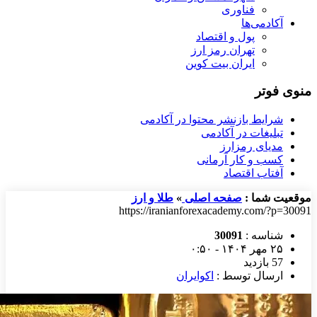
فناوری
آکادمی‌ها
پول و اقتصاد
تهران رمز ارز
ایران بیت کوین
منوی فوتر
شرایط بازنشر محتوا در آکادمی
تبلیغات در آکادمی
مدیای رمزارز
کسب و کار آرمانی
آفتاب اقتصاد
موقعیت شما :
صفحه اصلی
»
طلا و ارز
https://iranianforexacademy.com/?p=30091
شناسه :
30091
۲۵ مهر ۱۴۰۴ - ۰:۵۰
57 بازدید
ارسال توسط :
اکوایران