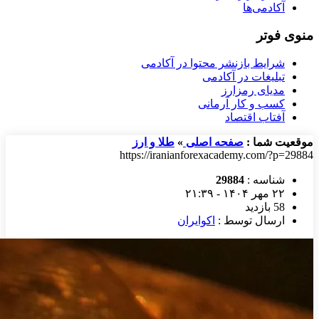
آکادمی‌ها
منوی فوتر
شرایط بازنشر محتوا در آکادمی
تبلیغات در آکادمی
مدیای رمزارز
کسب و کار آرمانی
آفتاب اقتصاد
موقعیت شما :
صفحه اصلی
»
طلا و ارز
https://iranianforexacademy.com/?p=29884
شناسه :
29884
۲۲ مهر ۱۴۰۴ - ۲۱:۳۹
58 بازدید
ارسال توسط :
اکوایران