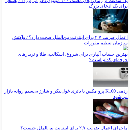
یک ساعت از زمان ایلان ماسک ۱۰۰ میلیون دلار می‌ارزد؟ / پاسخی
برای یک ادعای بزرگ
اعمال ضریب ۲.۷ برای اینترنت بین‌الملل صحت دارد؟ / واکنش
سازمان تنظیم مقررات
بهترین حساب آلپاری برای شروع، اسکالپ، طلا و تریدرهای
حرفه‌ای کدام است؟
ردمی K100 پرو مکس با باتری غول‌پیکر و شارژ بی‌سیم روانه بازار
می‌شود
ماجرای اعمال ضریب ۲.۷ برای اینترنت بین‌الملل چیست؟