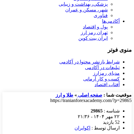
پزشکی، بهداشت و زیبایی
شهر، مسکن و عمران
فناوری
آکادمی‌ها
پول و اقتصاد
تهران رمز ارز
ایران بیت کوین
منوی فوتر
شرایط بازنشر محتوا در آکادمی
تبلیغات در آکادمی
مدیای رمزارز
کسب و کار آرمانی
آفتاب اقتصاد
موقعیت شما :
صفحه اصلی
»
طلا و ارز
https://iranianforexacademy.com/?p=29865
شناسه :
29865
۲۲ مهر ۱۴۰۴ - ۲۱:۳۶
52 بازدید
ارسال توسط :
اکوایران