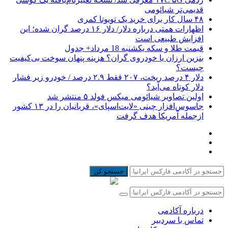
قدیمی‌تر شیائومی
۴۸ سال کار برای خرید یک تویوتا کمری
اظهارات همتی درباره دلار/ دلار ۱۶ درصد گران شده؛ این
افزایش طبیعی است
قیمت طلا و سکه یکشنبه 18 مرداد+ جدول
بنزین ارزان یا خودروی گران؟ هزینه پنهان سوخت بی‌کیفیت
چیست؟
دلار ۴ درصد ریخت، ۲۰۷ فقط ۲.۹ درصد / خودرو زیر فشار
دلار کوتاه می‌آید؟
اولین تصاویر شیائومی میکس فولد ۵ منتشر شد
جاسوس‌افزار چینی «لایت‌اسپای»، قربانیان را در ۱۳ کشور
ازجمله آمریکا هدف گرفت
جستجو کن
درباره آکادمی
تماس با سردبیر