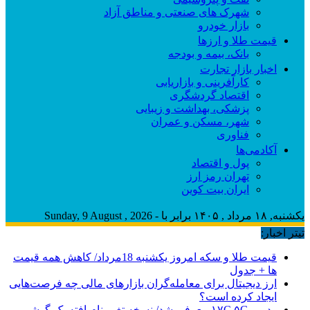
شهرک های صنعتی و مناطق آزاد
بازار خودرو
قیمت طلا و ارزها
بانک، بیمه و بودجه
اخبار بازار تجارت
کارآفرینی و بازاریابی
اقتصاد گردشگری
پزشکی، بهداشت و زیبایی
شهر، مسکن و عمران
فناوری
آکادمی‌ها
پول و اقتصاد
تهران رمز ارز
ایران بیت کوین
یکشنبه, ۱۸ مرداد , ۱۴۰۵ برابر با - Sunday, 9 August , 2026
تیتر اخبار:
قیمت طلا و سکه امروز یکشنبه 18مرداد/ کاهش همه قیمت
ها + جدول
ارز دیجیتال برای معامله‌گران بازارهای مالی چه فرصت‌هایی
ایجاد کرده است؟
ردمی ۱۷C ۵G معرفی شد/ نسخه تغییرنام‌یافته یک گوشی