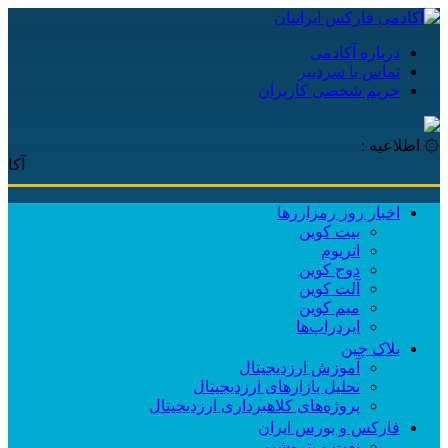
درباره آکادمی
تماس با سردبیر
حریم شخصی کاربران
۞ اطلاعیه :
آکادمی فا
اخبار روز رمزارزها
بیت کوین
اتریوم
دوج کوین
آلت کوین
میم کوین‌
ایردراپ‌ها
بلاک چین
آموزش ارزدیجیتال
تحلیل بازارهای ارزدیجیتال
پروژه‌های کلاهبرداری ارزدیجیتال
فارکس و بورس ایران
نفت و پتروشیمی