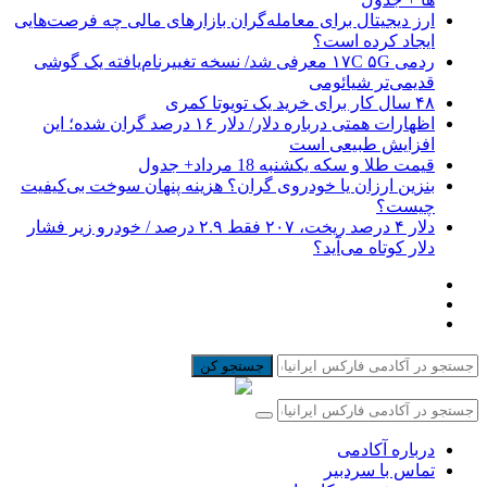
ارز دیجیتال برای معامله‌گران بازارهای مالی چه فرصت‌هایی
ایجاد کرده است؟
ردمی ۱۷C ۵G معرفی شد/ نسخه تغییرنام‌یافته یک گوشی
قدیمی‌تر شیائومی
۴۸ سال کار برای خرید یک تویوتا کمری
اظهارات همتی درباره دلار/ دلار ۱۶ درصد گران شده؛ این
افزایش طبیعی است
قیمت طلا و سکه یکشنبه 18 مرداد+ جدول
بنزین ارزان یا خودروی گران؟ هزینه پنهان سوخت بی‌کیفیت
چیست؟
دلار ۴ درصد ریخت، ۲۰۷ فقط ۲.۹ درصد / خودرو زیر فشار
دلار کوتاه می‌آید؟
جستجو کن
درباره آکادمی
تماس با سردبیر