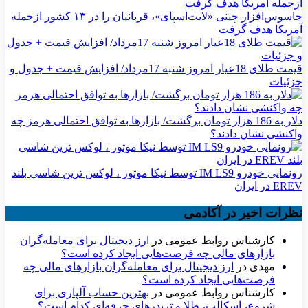
جاسوس‌افزار چینی «لایت‌اسپای»، قربانیان را در ۱۳ کشور ازجمله
آمریکا هدف گرفت
قیمت طلای 18عیار امروز شنبه 17مرداد/ افزایش قیمت + جدول و
جزئیات
دلار به 186 هزار تومان برگشت/ بازارها به توافق احتمالی هرمز چه
واکنشی نشان دادند؟
رونمایی خودرو IM LS9 توسط نیکا موتور ، لوکس ترین شاسی بلند
EREV در ایران
نظرات اخیر در آکادمی
کارشناس روابط عمومی
در
ارز دیجیتال برای معامله‌گران
بازارهای مالی چه فرصت‌هایی ایجاد کرده است؟
مهدی
در
ارز دیجیتال برای معامله‌گران بازارهای مالی چه
فرصت‌هایی ایجاد کرده است؟
کارشناس روابط عمومی
در
بهترین حساب آلپاری برای
شروع، اسکالپ، طلا و تریدرهای حرفه‌ای کدام است؟