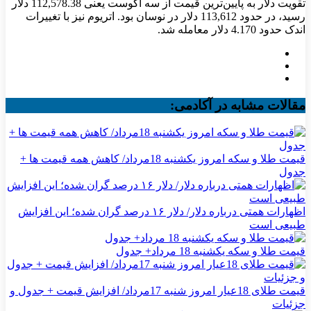
تقویت دلار به پایین‌ترین قیمت از سه آگوست یعنی 112,578.38 دلار
رسید، در حدود 113,612 دلار در نوسان بود. اتریوم نیز با تغییرات
اندک حدود 4.170 دلار معامله شد.
مقالات مشابه در آکادمی:
قیمت طلا و سکه امروز یکشنبه 18مرداد/ کاهش همه قیمت ها +
جدول
اظهارات همتی درباره دلار/ دلار ۱۶ درصد گران شده؛ این افزایش
طبیعی است
قیمت طلا و سکه یکشنبه 18 مرداد+ جدول
قیمت طلای 18عیار امروز شنبه 17مرداد/ افزایش قیمت + جدول و
جزئیات