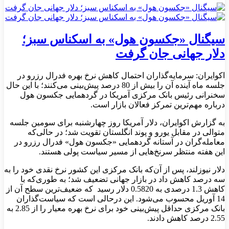
سیگنال «جکسون هول» به اسکناس سبز؛
دلار جهانی جان گرفت
اکوایران: سرمایه‌گذاران احتمال کاهش نرخ بهره فدرال رزرو در
جلسه ماه آینده آن را بیش از 80 درصد پیش‌بینی می‌‎کنند؛ با این‌ حال
سخنرانی رئیس بانک مرکزی آمریکا در گردهمایی جکسون هول
درباره مهم‌ترین تمرکز فعالان بازار است.
به گزارش اکوایران، دلار آمریکا روز چهارشنبه برای سومین جلسه
متوالی در مقابل یورو و پوند انگلستان تقویت شد؛ در حالی‌که
معامله‌گران در آستانه گردهمایی «جکسون هول» فدرال رزرو در
این هفته منتظر سرنخ‌هایی از مسیر سیاست پولی هستند.
دلار نیوزلند، پس از آن‌که بانک مرکزی این کشور نرخ نقدی خود را به
سه درصد کاهش داد در بازار جهانی تضعیف شد؛ به طوری‌که با
کاهش 1.3 درصدی به 0.5820 دلار رسید که ضعیف‌ترین سطح آن از
14 آوریل محسوب می‌شود. این درحالی است که سیاست‌گذاران
بانک مرکزی حداقل پیش‌بینی خود برای نرخ بهره معیار را از 2.85 به
2.55 درصد کاهش دادند.