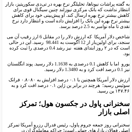
به گفته پراشات نیوناها، تحلیلگر نرخ بهره در تی‌دی سکوریتیز، بازار
انتظار نداشت که بانک مرکزی نیوزلند چنین سیگنال قوی برای
کاهش بیشتر نرخ بهره ارسال کند. او پیش‌بینی خود برای کاهش
بیشتر نرخ بهره این بانک را افزایش داده است و انتظار دارد نرخ
نقدی تا ماه نوامبر به 2.5 درصد برسد.
شاخص دلار آمریکا که ارزش دلار را در مقابل 6 ارز رقیب آن می
سنجد، برای اولین‌بار از 12 آگوست به 98.441 رسید. این در حالی
است که در ۲ روز ابتدای هفته نیز رشد 0.4 درصدی را ثبت کرده
بود.
یورو اما با کاهش 0.1 درصدی به 1.1638 دلار رسید. پوند انگلستان
نیز 0.1 درصد افت کرد و به 1.3480 دلار رسید.
ارزش دلار آمریکا همچنین با ۰.۱ درصد افزایش به ۰.۸۰۸۰ فرانک
سوئیس رسید؛ هرچند در برابر ین ژاپن ۰.۱ درصد افت کرد و به
۱۴۷.۴۶ ین رسید.
سخنرانی پاول در جکسون هول؛ تمرکز
اصلی بازار
سخنرانی روز جمعه جروم پاول، رئیس فدرال رزرو آمریکا تمرکز
اصلی فعالان بازارهای جهانی است؛ چراکه معامله‌گران در