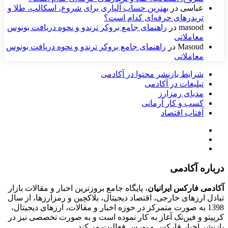
عباسی
در
بهترین حساب آلپاری برای شروع، اسکالپ، طلا و
تریدرهای حرفه‌ای کدام است؟
masood
در
راهنمای جامع بروکر ترندو و نحوه دریافت بونوس
معاملاتی
Masoud
در
راهنمای جامع بروکر ترندو و نحوه دریافت بونوس
معاملاتی
شرایط بازنشر محتوا در آکادمی
تبلیغات در آکادمی
مدیای رمزارز
کسب و کار آرمانی
آفتاب اقتصاد
درباره آکادمی
آکادمی فارکس ایرانیان
، پایگاه جامع بروزترین اخبار و مقالات بازار
تبادل ارزهای خارجی، اقتصاد دیجیتال، بلاکچین و رمزارزها، از سال
1398 به صورت متمرکز در حوزه اخبار و مقالات، ارزهای‌ دیجیتال،
کریپتو و فین‌تک آغاز به کار نموده است و به صورت تخصصی نیز در
بازنشر اخبار فارکس و بورس فعالیت می‌کند.