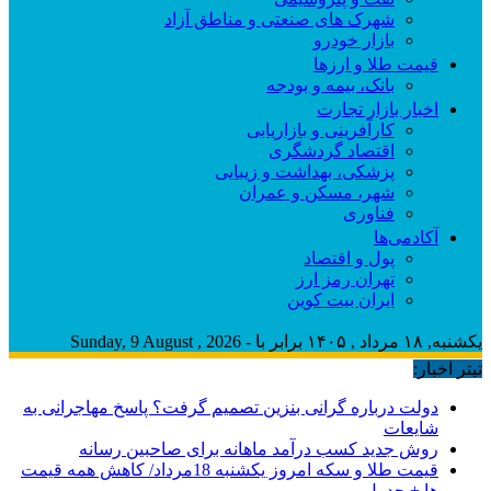
شهرک های صنعتی و مناطق آزاد
بازار خودرو
قیمت طلا و ارزها
بانک، بیمه و بودجه
اخبار بازار تجارت
کارآفرینی و بازاریابی
اقتصاد گردشگری
پزشکی، بهداشت و زیبایی
شهر، مسکن و عمران
فناوری
آکادمی‌ها
پول و اقتصاد
تهران رمز ارز
ایران بیت کوین
یکشنبه, ۱۸ مرداد , ۱۴۰۵ برابر با - Sunday, 9 August , 2026
تیتر اخبار:
دولت درباره گرانی بنزین تصمیم گرفت؟ پاسخ مهاجرانی به
شایعات
روش جدید کسب درآمد ماهانه برای صاحبین رسانه
قیمت طلا و سکه امروز یکشنبه 18مرداد/ کاهش همه قیمت
ها + جدول