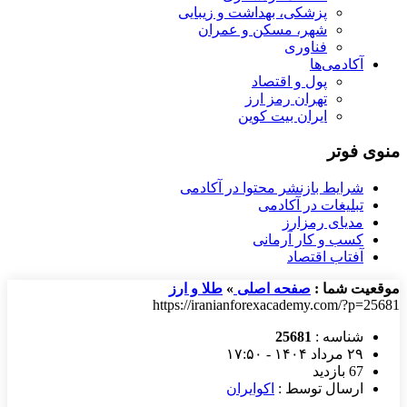
پزشکی، بهداشت و زیبایی
شهر، مسکن و عمران
فناوری
آکادمی‌ها
پول و اقتصاد
تهران رمز ارز
ایران بیت کوین
منوی فوتر
شرایط بازنشر محتوا در آکادمی
تبلیغات در آکادمی
مدیای رمزارز
کسب و کار آرمانی
آفتاب اقتصاد
موقعیت شما :
صفحه اصلی
»
طلا و ارز
https://iranianforexacademy.com/?p=25681
شناسه :
25681
۲۹ مرداد ۱۴۰۴ - ۱۷:۵۰
67 بازدید
ارسال توسط :
اکوایران