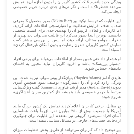
ویژگی جدید پلتفرم X که کشور کاربران را بدون اجازه آن‌ها نمایش
می‌دهد «خطرناک» است و نگرانی‌های جدی درباره حریم خصوصی
ایجاد می‌کند.
این قابلیت که توسط نیکیتا بیر (Nikita Bier) مدیر محصول X معرفی
شد، با هدف افزایش شفافیت و اعتبارسنجی اطلاعات ارائه گردید،
اما کاربران و فعالان کریپتو آن را تهدیدی جدی برای امنیت شخصی
دانستند. بوترین ابتدا تصور می‌کرد این قابلیت می‌تواند دید بهتری از
نظرات جوامع مختلف ارائه دهد، اما پس از بررسی بیشتر گفت
نمایش کشور کاربران «بدون رضایت و بدون امکان غیرفعال کردن»
اشتباه است.
او هشدار داد حتی همین مقدار از اطلاعات می‌تواند برای برخی افراد
«بسیار پرریسک» باشد و افزود کاربران نباید مجبور به افشای
داده‌های حساس شوند.
هایدن آدامز (Hayden Adams) بنیان‌گذار یونی‌سواپ نیز به شدت این
ویژگی را رد کرد و آن را «بیمارگونه» توصیف نمود. همچنین آندری
دیوید (Andrei David) مدیر ارشد فناوری Summer.fi گفت ویژگی‌هایی
مرتبط با حریم خصوصی باید همیشه «از کمترین میزان افشاگری»
شروع شوند.
در مقابل، برخی کاربران اعلام کردند نمایش یک کشور بزرگ مانند
آمریکا با جمعیت بیش از ۳۵۰ میلیون نفر، لزوماً باعث شناسایی
آسان افراد نمی‌شود. گروهی نیز معتقدند این قابلیت برای جلوگیری
از دخالت حساب‌های خارجی در مسائل سیاسی مفید است.
بیر توضیح داد که کاربران می‌توانند از طریق بخش تنظیمات میزان