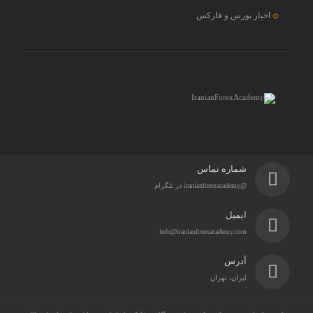
اخبار بورس و فارکس
شماره تماس
@iranianforexacademy در تلگرام
ایمیل
info@iranianforexacademy.com
آدرس
ایران، تهران