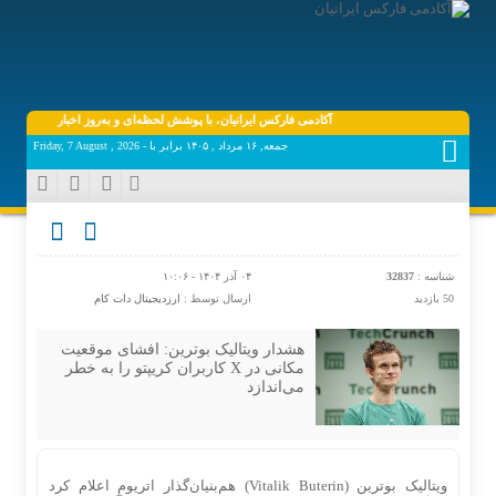
آکادمی فارکس ایرانیان، با پوشش لحظه‌ای و به‌روز اخبار روز اقتصاد دیجی
جمعه, ۱۶ مرداد , ۱۴۰۵ برابر با - Friday, 7 August , 2026
شناسه :
32837
۰۴ آذر ۱۴۰۴ - ۱۰:۰۶
50 بازدید
ارسال توسط :
ارزدیجیتال دات کام
هشدار ویتالیک بوترین: افشای موقعیت
مکانی در X کاربران کریپتو را به خطر
می‌اندازد
ویتالیک بوترین (Vitalik Buterin) هم‌بنیان‌گذار اتریوم اعلام کرد