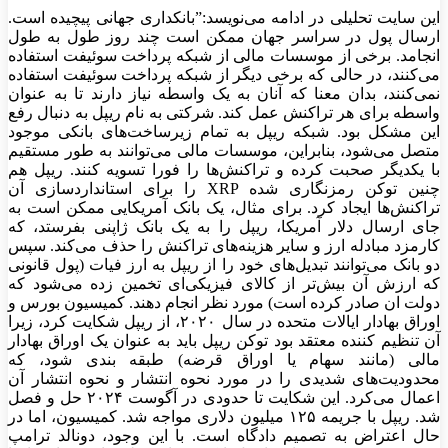
این سایت تحلیلی در ادامه می‌نویسد:”بانکداری جهانی پیچیده است.
ارسال پول در سراسر جهان ممکن است چند روز طول به طول
انجامد. برخی از موسسات مالی از شبکه پرداخت سوئیفت استفاده
می‌کنند، در حالی که برخی دیگر از شبکه پرداخت سوئیفت استفاده
نمی‌کنند، بدان معنا که آنان به یک واسطه نیاز دارند تا به عنوان
واسطه برای هر تراکنش عمل کند. شرکتی به نام ریپل به دنبال رفع
این مشکل بود. شبکه ریپل به تمام زیرساخت‌های بانکی موجود
متصل می‌شود، بنابراین، موسسات مالی می‌توانند به طور مستقیم
با یکدیگر صحبت کرده و تراکنش‌ها را فورا تسویه کنند. ریپل هم
چنین توکن رمزنگاری شده XRP را برای استانداردسازی آن
تراکنش‌ها ایجاد کرد. برای مثال، یک بانک آمریکایی ممکن است به
جای ارسال دلار آمریکا، ریپل را به یک بانک ژاپنی بفرستد، که
کارمزد مبادله ارز و سایر هزینه‌های تراکنش را حذف می‌کند. سپس
دو بانک می‌توانند تبدیل‌های خود را از ریپل به ارز فیات (پول قانونی
که ارزش آن بیش‌تر از کالای فیزیکی‌ای تخمین زده می‌شود که
دولت ان صادر کرده است) مورد نظر انجام دهند. کمیسیون بورس و
اوراق بهادار ایالات متحده در سال ۲۰۲۰، از ریپل شکایت کرد، زیرا
آن تنظیم کننده معتقد بود توکن ریپل باید به عنوان یک اوراق بهادار
مالی (مانند سهام یا اوراق قرضه) طبقه بندی شود، که
محدودیت‌های شدیدی را در مورد نحوه انتشار و نحوه انتشار آن
اعمال می‌کرد. این شکایت تا حدودی در آگوست ۲۰۲۴ حل و فصل
شد. ریپل با جریمه ۱۲۵ میلیون دلاری مواجه شد. کمیسیون، اما در
حال اعتراض به تصمیم دادگاه است. با این وجود، دونالد ترامپ