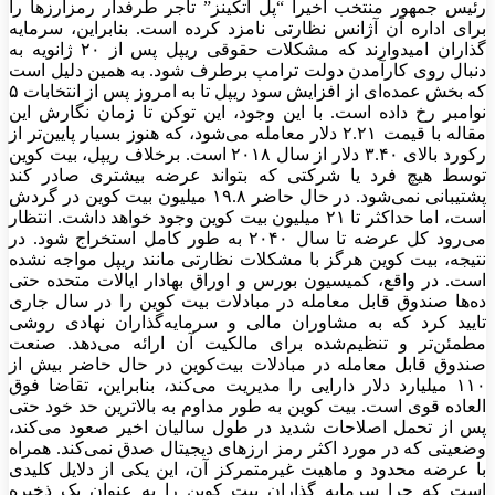
رئیس جمهور منتخب اخیرا “پل اتکینز” تاجر طرفدار رمزارز‌ها را
برای اداره آن آژانس نظارتی نامزد کرده است. بنابراین، سرمایه
گذاران امیدوارند که مشکلات حقوقی ریپل پس از ۲۰ ژانویه به
دنبال روی کارآمدن دولت ترامپ برطرف شود. به همین دلیل است
که بخش عمده‌ای از افزایش سود ریپل تا به امروز پس از انتخابات ۵
نوامبر رخ داده است. با این وجود، این توکن تا زمان نگارش این
مقاله با قیمت ۲.۲۱ دلار معامله می‌شود، که هنوز بسیار پایین‌تر از
رکورد بالای ۳.۴۰ دلار از سال ۲۰۱۸ است. برخلاف ریپل، بیت کوین
توسط هیچ فرد یا شرکتی که بتواند عرضه بیشتری صادر کند
پشتیبانی نمی‌شود. در حال حاضر ۱۹.۸ میلیون بیت کوین در گردش
است، اما حداکثر تا ۲۱ میلیون بیت کوین وجود خواهد داشت. انتظار
می‌رود کل عرضه تا سال ۲۰۴۰ به طور کامل استخراج شود. در
نتیجه، بیت کوین هرگز با مشکلات نظارتی مانند ریپل مواجه نشده
است. در واقع، کمیسیون بورس و اوراق بهادار ایالات متحده حتی
ده‌ها صندوق قابل معامله در مبادلات بیت کوین را در سال جاری
تایید کرد که به مشاوران مالی و سرمایه‌گذاران نهادی روشی
مطمئن‌تر و تنظیم‌شده برای مالکیت آن ارائه می‌دهد. صنعت
صندوق قابل معامله در مبادلات بیت‌کوین در حال حاضر بیش از
۱۱۰ میلیارد دلار دارایی را مدیریت می‌کند، بنابراین، تقاضا فوق
العاده قوی است. بیت کوین به طور مداوم به بالاترین حد خود حتی
پس از تحمل اصلاحات شدید در طول سالیان اخیر صعود می‌کند،
وضعیتی که در مورد اکثر رمز ارز‌های دیجیتال صدق نمی‌کند. همراه
با عرضه محدود و ماهیت غیرمتمرکز آن، این یکی از دلایل کلیدی
است که چرا سرمایه گذاران بیت کوین را به عنوان یک ذخیره