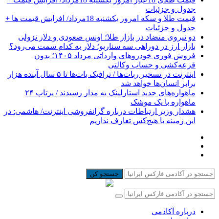
جدول و جزئیات
قیمت طلا و سکه امروز یکشنبه 18مرداد/ افزایش قیمت ها +
جدول و جزئیات
دو نیروی متضاد در بازار طلا؛ اونس صعودی و دلار نزولی
بازار ارز در دوراهی سه سناریو؛ دلار به کدام سمت می‌رود؟
فروش فوری خودروهای وارداتی مرداد ۱۴۰۵؛ بدون
قرعه‌کشی و حساب وکالتی
اینترنت در تسخیر ربات‌ها / ترافیک بات‌ها تا ۵ سال آینده هزار
برابر انسان‌ها خواهد شد
ماهواره‌های جدید استارلینک به مدار رسیدند / پرتاب ۲۴
ماهواره با یک موشک
هشدار وزیر ارتباطات درباره گرانفروشی اینترنت/ هاشمی: در
این زمینه با هیچ‌کس تعارف نداریم
جستجو کن
درباره آکادمی