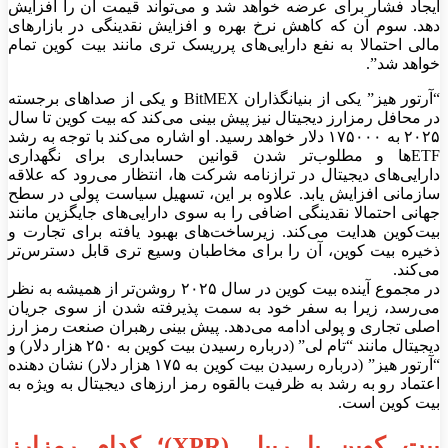
ایجاد فشار برای عرضه خواهد شد و می‌تواند قیمت ان را افزایش
دهد. سوم آن که کاهش نرخ بهره و افزایش نقدینگی در بازار‌های
مالی احتمالا به نفع دارایی‌های پرریسک تری مانند بیت کوین تمام
خواهد شد”.
“آرتور هیز” یکی از بنیانگذاران BitMEX و یکی از صدا‌های برجسته
در محافل رمزارز دیجیتال نیز پیش بینی می‌کند که بیت کوین تا سال
۲۰۲۵ به ۱۷۵۰۰۰ دلار خواهد رسید. او اشاره می‌کند با توجه به رشد
ETF‌ها و مطلوب‌تر شدن قوانین حسابداری برای نگهداری
دارایی‌های دیجیتال در ترازنامه شرکت ها، انتظار می‌رود که علاقه
سازمانی افزایش یابد. علاوه بر این، تسهیل سیاست پولی در سطح
جهانی احتمالا نقدینگی اضافی را به سوی دارایی‌های جایگزین مانند
بیت‌کوین هدایت می‌کند. زیرساخت‌های بهبود یافته برای تجارت و
ذخیره بیت کوین، آن را برای مخاطبان وسیع تری قابل دسترس‌تر
می‌کند.
در مجموع آینده بیت کوین در سال ۲۰۲۵ روشن‌تر از همیشه به نظر
می‌رسد، زیرا به سفر خود به سمت پذیرفته شدن از سوی جریان
اصلی تجاری و پولی ادامه می‌دهد. پیش بینی رهبران صنعت رمز ارز
دیجیتال مانند “تام لی” (درباره رسیدن بیت کوین به ۲۵۰ هزار دلار) و
“آرتور هیز” (درباره رسیدن بیت کوین به ۱۷۵ هزار دلار) نشان دهنده
اعتماد رو به رشد به ظرفیت بالقوه رمز ارز‌های دیجیتال به ویژه به
بیت کوین است.
بیت کوین یا ریپل (XPR)؛ کدام رمزارز