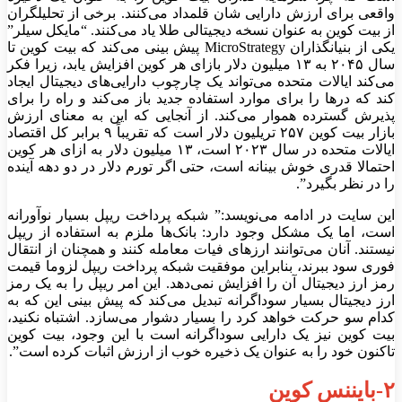
واقعی برای ارزش دارایی شان قلمداد می‌کنند. برخی از تحلیلگران
از بیت کوین به عنوان نسخه دیجیتالی طلا یاد می‌کنند. “مایکل سیلر”
یکی از بنیانگذاران MicroStrategy پیش بینی می‌کند که بیت کوین تا
سال ۲۰۴۵ به ۱۳ میلیون دلار بازای هر کوین افزایش یابد، زیرا فکر
می‌کند ایالات متحده می‌تواند یک چارچوب دارایی‌های دیجیتال ایجاد
کند که در‌ها را برای موارد استفاده جدید باز می‌کند و راه را برای
پذیرش گسترده هموار می‌کند. از آنجایی که این به معنای ارزش
بازار بیت کوین ۲۵۷ تریلیون دلار است که تقریباً ۹ برابر کل اقتصاد
ایالات متحده در سال ۲۰۲۳ است، ۱۳ میلیون دلار به ازای هر کوین
احتمالا قدری خوش بینانه است، حتی اگر تورم دلار در دو دهه آینده
را در نظر بگیرد”.
این سایت در ادامه می‌نویسد:” شبکه پرداخت ریپل بسیار نوآورانه
است، اما یک مشکل وجود دارد: بانک‌ها ملزم به استفاده از ریپل
نیستند. آنان می‌توانند ارز‌های فیات معامله کنند و همچنان از انتقال
فوری سود ببرند، بنابراین موفقیت شبکه پرداخت ریپل لزوما قیمت
رمز ارز دیجیتال آن را افزایش نمی‌دهد. این امر ریپل را به یک رمز
ارز دیجیتال بسیار سوداگرانه تبدیل می‌کند که پیش بینی این که به
کدام سو حرکت خواهد کرد را بسیار دشوار می‌سازد. اشتباه نکنید،
بیت کوین نیز یک دارایی سوداگرانه است با این وجود، بیت کوین
تاکنون خود را به عنوان یک ذخیره خوب از ارزش اثبات کرده است”.
۲-بایننس کوین