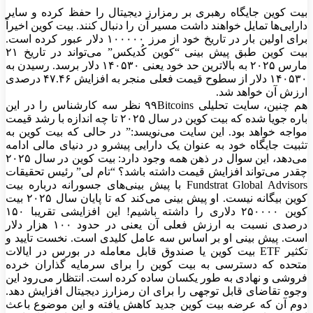
بیت کوین جایگاه رهبری بر رمزارز دیجیتال را حفظ کرده و سایر
دارایی‌ها تمایل خواهند داشت مسیر آن را دنبال کنند. بیت کوین اخیراً
برای اولین بار در تاریخ خود از مرز ۱۰۰۰۰۰ دلار عبور کرده است.
بیت کوین طبق پیش بینی “کوین کُدیکس” می‌تواند در تاریخ ۲۱
مارس ۲۰۲۵ به بالاترین حد خود یعنی ۱۴۰۵۳۰ دلار برسد. رسیدن به
۱۴۰۵۳۰ دلار از سطوح قیمت فعلی منجر به افزایش ۴۷.۴۶ درصدی
ارزش آن خواهد شد.
هم چنین، سایت تحلیلی ۹۹Bitcoins نظر سه کارشناس را در این
باره جویا شده که بیت کوین در سال ۲۰۲۵ تا چه اندازه با رشد قیمت
مواجه خواهد بود. این سایت می‌نویسد:” در حالی که بیت کوین به
تثبیت جایگاه خود به عنوان یک دارایی پیشرو در دنیای مالی ادامه
می‌دهد، این سوال در ذهن همه وجود دارد: بیت کوین در سال ۲۰۲۵
چقدر می‌تواند افزایش قیمت داشته باشد؟ “تام لی” رئیس تحقیقات
Fundstrat Global Advisors با پیش بینی‌های جسورانه درباره بیت
کوین بیگانه نیست. او پیش بینی می‌کند که تا پایان سال ۲۰۲۵ بیت
کوین ۲۵۰۰۰۰ دلاری را داشته باشیم! این افزایشی تقریبا ۱۵۰
درصدی نسبت به ارزش فعلی آن یعنی در حدود ۱۰۰ هزار دلار
است. پیش بینی او بر اساس سه عامل کلیدی است. نخست تایید و
تکثیر ETF بیت کوین یا صندوق قابل معامله در بورس در ایالات
متحده که دسترسی به بیت کوین را برای سرمایه گذاران خرده
فروشی و نهادی به طور یکسان ساده کرده است. انتظار می‌رود این
وجوه تقاضای قابل توجهی را برای ان رمزارز دیجیتال افزایش دهد.
دوم آن که عرضه بیت کوین جدید کاهش یافته و این موضوع باعث