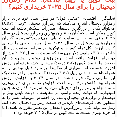
دیجیتال را برای سال ۲۰۲۵ خریداری کنیم؟
تحلیلگران اقتصادی “ماتلی فول” در پیش بینی خود برای بازار
رمزارز دیجیتال اشاره می‌کنند که رمز ارز دیجیتال “ریپل” (XRP)
می‌تواند یکی از بزرگترین ذینفعان مقررات سبک‌تر باشد، اما بیت
کوین ممکن است کماکان به عنوان بهترین رمز ارز دیجیتال در سال
۲۰۲۵ باقی بماند. آن سایت تحلیلی می‌نویسد:”سرمایه گذاران
رمرارز‌های دیجیتال در سال ۲۰۲۴ سال بسیار خوبی را سپری
کردند. ارزش کل تمام کوین‌ها و توکن‌ها در سراسر صنعت در حال
حاضر به ۳.۵ تریلیون دلار می‌رسد که نسبت به سال ۲۰۲۳ بیش از
دو برابر افزایش یافته است. رمزارز‌های دیجیتال پیشرو در آن
صنعت مانند بیت کوین (۴.۸۷ درصد) مسئول بخش عمده این ارزش
افزوده هستند، اما بسیاری از توکن‌ها نیز سود قابل توجهی را به
همراه داشته اند. حتی ریپل (۳.۷۱ درصد) که تا همین اواخر تحت یک
ابر نظارتی تاریک قرار داشت، در سال ۲۰۲۴ با افزایش ارزش
همراه بود. کاهش نرخ بهره باعث افزایش تقاضا برای دارایی‌هایی
مانند سهام و رمزارز‌های دیجیتال می‌شود. سرمایه گذاران همچنین
امیدوارند که دولت آینده ترامپ در مقایسه با دولت بایدن بیش‌تر
دوستدار رمزارز‌های دیحیتال باشد. این احساس می‌تواند بستر را به
منظور ایجاد فرصت‌های تازه برای صنعت رمزارز دیجیتال ایجاد کند.
ریپل می‌تواند یکی از بزرگترین ذینفعان این تغییر مقررات باشد، اما
آیا خرید بهتری نسبت به بیت کوین در سال ۲۰۲۵ خواهد بود”؟