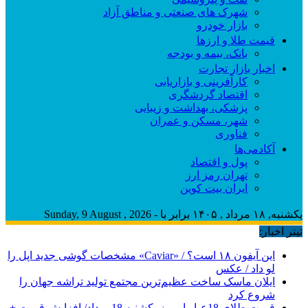
شهرک های صنعتی و مناطق آزاد
بازار خودرو
قیمت طلا و ارزها
بانک، بیمه و بودجه
اخبار بازار تجارت
کارآفرینی و بازاریابی
اقتصاد گردشگری
پزشکی، بهداشت و زیبایی
شهر، مسکن و عمران
فناوری
آکادمی‌ها
پول و اقتصاد
تهران رمز ارز
ایران بیت کوین
یکشنبه, ۱۸ مرداد , ۱۴۰۵ برابر با - Sunday, 9 August , 2026
تیتر اخبار:
این آیفون ۱۸ است؟ / «Caviar» مشخصات گوشی جدید اپل را
لو داد / عکس
ایلان ماسک ساخت عظیم‌ترین مجتمع تولید تراشه جهان را
شروع کرد
قیمت طلای 18عیار امروز یکشنبه 18مرداد/ افزایش قیمت +