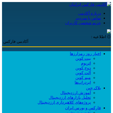
درباره آکادمی
تماس با سردبیر
حریم شخصی کاربران
۞ اطلاعیه :
آکادمی فارکس ایرانیان، با 
اخبار روز رمزارزها
بیت کوین
اتریوم
دوج کوین
آلت کوین
میم کوین‌
ایردراپ‌ها
بلاک چین
آموزش ارزدیجیتال
تحلیل بازارهای ارزدیجیتال
پروژه‌های کلاهبرداری ارزدیجیتال
فارکس و بورس ایران
نفت و پتروشیمی