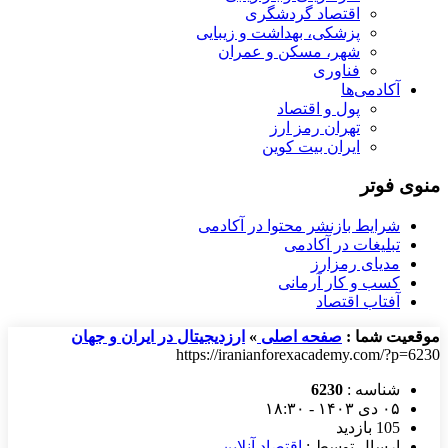
اقتصاد گردشگری
پزشکی، بهداشت و زیبایی
شهر، مسکن و عمران
فناوری
آکادمی‌ها
پول و اقتصاد
تهران رمز ارز
ایران بیت کوین
منوی فوتر
شرایط بازنشر محتوا در آکادمی
تبلیغات در آکادمی
مدیای رمزارز
کسب و کار آرمانی
آفتاب اقتصاد
موقعیت شما :
صفحه اصلی
»
ارزدیجیتال در ایران و جهان
https://iranianforexacademy.com/?p=6230
شناسه :
6230
۰۵ دی ۱۴۰۳ - ۱۸:۳۰
105 بازدید
ارسال توسط :
اقتصاد آنلاین