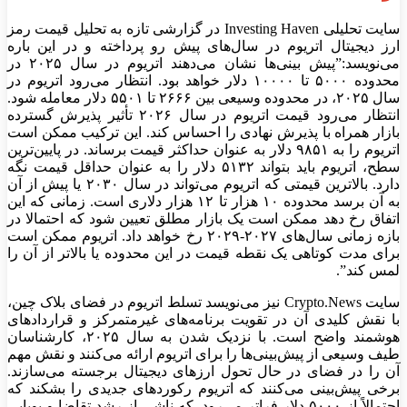
سایت تحلیلی Investing Haven در گزارشی تازه به تحلیل قیمت رمز
ارز دیجیتال اتریوم در سال‌های پیش رو پرداخته و در این باره
می‌نویسد:”پیش بینی‌ها نشان می‌دهند اتریوم در سال ۲۰۲۵ در
محدوده ۵۰۰۰ تا ۱۰۰۰۰ دلار خواهد بود. انتظار می‌رود اتریوم در
سال ۲۰۲۵، در محدوده وسیعی بین ۲۶۶۶ تا ۵۵۰۱ دلار معامله شود.
انتظار می‌رود قیمت اتریوم در سال ۲۰۲۶ تأثیر پذیرش گسترده
بازار همراه با پذیرش نهادی را احساس کند. این ترکیب ممکن است
اتریوم را به ۹۸۵۱ دلار به عنوان حداکثر قیمت برساند. در پایین‌ترین
سطح، اتریوم باید بتواند ۵۱۳۲ دلار را به عنوان حداقل قیمت نگه
دارد. بالاترین قیمتی که اتریوم می‌تواند در سال ۲۰۳۰ یا پیش از آن
به آن برسد محدوده ۱۰ هزار تا ۱۲ هزار دلاری است. زمانی که این
اتفاق رخ دهد ممکن است یک بازار مطلق تعیین شود که احتمالا در
بازه زمانی سال‌های ۲۰۲۷-۲۰۲۹ رخ خواهد داد. اتریوم ممکن است
برای مدت کوتاهی یک نقطه قیمت در این محدوده یا بالاتر از آن را
لمس کند”.
سایت Crypto.News نیز می‌نویسد تسلط اتریوم در فضای بلاک چین،
با نقش کلیدی آن در تقویت برنامه‌های غیرمتمرکز و قرارداد‌های
هوشمند واضح است. با نزدیک شدن به سال ۲۰۲۵، کارشناسان
طیف وسیعی از پیش‌بینی‌ها را برای اتریوم ارائه می‌کنند و نقش مهم
آن را در فضای در حال تحول ارز‌های دیجیتال برجسته می‌سازند.
برخی پیش‌بینی می‌کنند که اتریوم رکورد‌های جدیدی را بشکند که
احتمالاً از ۵۰۰۰ دلار فراتر می‌رود، که ناشی از رشد تقاضا و پویایی