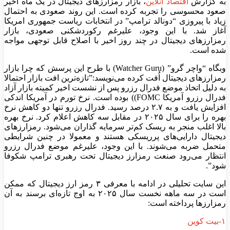
به گزارش
اقتصاد آنلاین
، بازار رمزارز‌های دیجیتال در یک ماه اخیر
صعود محسوسی را تجربه کرده است. این روند صعودی به احتمال
زیاد با پیروزی “دونالد ترامپ” در انتخابات ریاست جمهوری امریکا
آغاز شد. با این وجود، علیرغم رکوردشکنی صعودی، بازار
رمزارز‌های دیجیتال در چند روز اخیر با اصلاح قابل توجهی مواجه
شده است.
وبگاه “واچر گرو” (Watcher Guru) با طرح این پرسش که چرا بازار
رمزارز‌های دیجیتال اُفت کرده می‌نویسد:”تازه‌ترین افت بازار احتمالا
به دلیل اتخاذ موضع فدرال رزرو پس از نشست اخیر کمیته بازار آزاد
فدرال رزرو آمریکا FOMC)) بوده است. نرخ تورم در آمریکا اندکی
افزایش یافت و به ۲.۷ درصد رسید. فدرال رزرو تنها دو کاهش نرخ
بهره را برای سال ۲۰۲۵ در مقابل سه کاهش اعلام کرد. نرخ بهره
بالا اغلب منجر به ریسک کم‌تر سرمایه گذاران می‌شود. رمزارز‌های
دیجیتال دارایی‌های پرریسکی هستند و معمولا در چنین شرایطی
متحمل ضربه می‌شوند. با این وجود، علیرغم موضع فدرال رزرو
انتظار می‌رود صنعت رمزارز دیجیتال تحت رهبری ترامپ شکوفا
شود”.
این سایت تحلیلی در ادامه با معرفی ۳ رمز ارز دیجیتال که ممکن
است در سه ماهه نخست سال ۲۰۲۵ به اوج تازه‌ای برسند به آن
رمزارز‌ها پرداخته است:
۱-بیت کوین