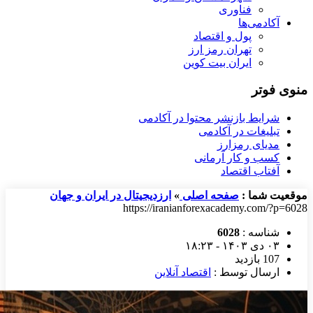
فناوری
آکادمی‌ها
پول و اقتصاد
تهران رمز ارز
ایران بیت کوین
منوی فوتر
شرایط بازنشر محتوا در آکادمی
تبلیغات در آکادمی
مدیای رمزارز
کسب و کار آرمانی
آفتاب اقتصاد
موقعیت شما :
صفحه اصلی
»
ارزدیجیتال در ایران و جهان
https://iranianforexacademy.com/?p=6028
شناسه :
6028
۰۳ دی ۱۴۰۳ - ۱۸:۲۳
107 بازدید
ارسال توسط :
اقتصاد آنلاین