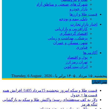
شهرک های صنعتی و مناطق آزاد
بازار خودرو
قیمت طلا و ارزها
بانک، بیمه و بودجه
اخبار بازار تجارت
کارآفرینی و بازاریابی
اقتصاد گردشگری
پزشکی، بهداشت و زیبایی
شهر، مسکن و عمران
فناوری
آکادمی‌ها
پول و اقتصاد
تهران رمز ارز
ایران بیت کوین
پنجشنبه, ۱۵ مرداد , ۱۴۰۵ برابر با - Thursday, 6 August , 2026
تیتر اخبار:
قیمت طلا و سکه امروز پنجشنبه 15مرداد 1405/ افزایش همه
قیمت ها + جدول
دلار به کف سه‌هفته‌ای رسید/ واکنش طلا و سکه به بازگشایی
تنگه هرمز
عبور طلا و نقره از سقف چند هفته‌ای