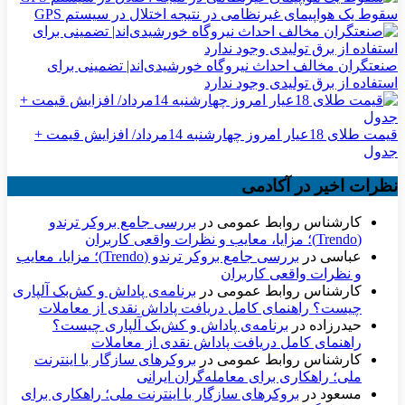
سقوط یک هواپیمای غیرنظامی در نتیجه اختلال در سیستم‌ GPS
صنعتگران مخالف احداث نیروگاه خورشیدی‌اند| تضمینی برای
استفاده از برق تولیدی وجود ندارد
قیمت طلای 18عیار امروز چهارشنبه 14مرداد/ افزایش قیمت +
جدول
نظرات اخیر در آکادمی
کارشناس روابط عمومی
در
بررسی جامع بروکر ترندو
(Trendo)؛ مزایا، معایب و نظرات واقعی کاربران
عباسی
در
بررسی جامع بروکر ترندو (Trendo)؛ مزایا، معایب
و نظرات واقعی کاربران
کارشناس روابط عمومی
در
برنامه‌ی پاداش و کش‌بک آلپاری
چیست؟ راهنمای کامل دریافت پاداش نقدی از معاملات
حیدرزاده
در
برنامه‌ی پاداش و کش‌بک آلپاری چیست؟
راهنمای کامل دریافت پاداش نقدی از معاملات
کارشناس روابط عمومی
در
بروکرهای سازگار با اینترنت
ملی؛ راهکاری برای معامله‌گران ایرانی
مسعود
در
بروکرهای سازگار با اینترنت ملی؛ راهکاری برای