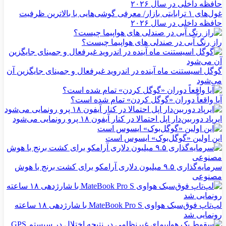
غول‌های ۱ ترابایتی بازار/ معرفی گوشی‌هایی با بالاترین ظرفیت
حافظه داخلی در سال ۲۰۲۶
راز رنگ آبی در صندلی های هواپیما چیست؟
گوگل اسیستنت ماه آینده در اندروید غیرفعال و جمینای جایگزین آن
می‌شود
آیا واقعاً دوران «گوگل کردن» تمام شده است؟
ایرپاد دوربین‌دار اپل احتمالا در کنار آیفون ۱۸ پرو رونمایی می‌شود
این اولین «گوگل‌بوک» ایسوس است
سرمایه‌گذاری ۹.۵ میلیون دلاری آرامکو برای کشت برنج با هوش
مصنوعی
لپ‌تاپ فوق‌سبک هواوی MateBook Pro S با شارژدهی ۱۸ ساعته
رونمایی شد