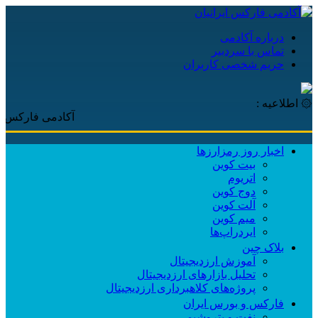
درباره آکادمی
تماس با سردبیر
حریم شخصی کاربران
۞ اطلاعیه :
آکادمی فارکس ایرانیان، ب
اخبار روز رمزارزها
بیت کوین
اتریوم
دوج کوین
آلت کوین
میم کوین‌
ایردراپ‌ها
بلاک چین
آموزش ارزدیجیتال
تحلیل بازارهای ارزدیجیتال
پروژه‌های کلاهبرداری ارزدیجیتال
فارکس و بورس ایران
نفت و پتروشیمی