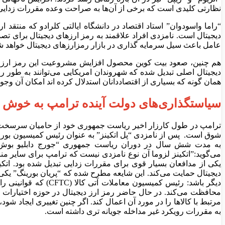
نظارتی کلیدی است که برخی از آن‌ها به صراحت وعده مقررات زدایی صن
دیجیتال است. نامزدی افراد علاقمند به رمز ارز‌های دیجیتال برای ت
عامل باعث سیل سرمایه گذاری در بازار رمزارز‌های دیجیتال خواهد 
هم چنین، صعود بیت کوین محصول افزایش مشروعیت این رمز ارز دیج
دیجیتال اصلی تبدیل شده که شهروندان امریکایی می‌توانند به طور 
همان گونه که بسیاری از اقتصاددانان استدلال کرده اند امکان آن وجو
سیاستگذاری‌های دولت آینده ترامپ به خوش بی
ترامپ در طول کارزار اخیر ریاست جمهوری خود از حامیان سرسخت رمز
شوق است. پس از نامزدی “پل اتکینز” به عنوان رئیس کمیسیون بورس و 
به مدت شش سال در دوران ریاست جمهوری “جورج دابلیو بوش” ر
می‌گوید:”اتکینز لزوما آن نوع نامزدی نیست که ترامپ برای سایر م
دیگر باشد: رئیس کمی
محافظت می‌کند. در حال حاضر رمز ارز دیجیتال در حوزه اختیارات 
مرتبط با کالا‌ها را در مورد آن اعمال کند. اگر چنین تغییری ایجاد
به مقررات رویکرد غیر مداخله جویانه تری داشته است.