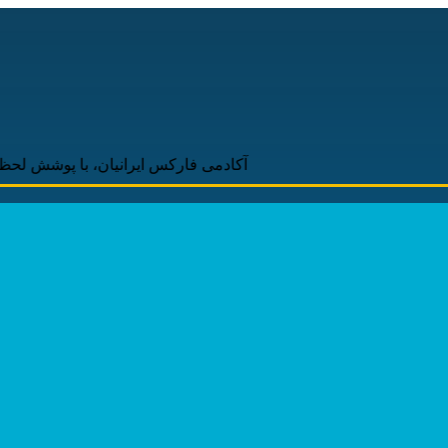
آکادمی فارکس ایرانیان، با پوشش لحظه‌ای و به‌روز اخب