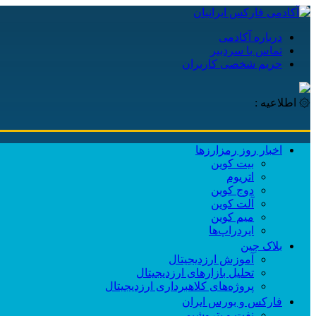
درباره آکادمی
تماس با سردبیر
حریم شخصی کاربران
۞ اطلاعیه :
اخبار روز رمزارزها
بیت کوین
اتریوم
دوج کوین
آلت کوین
میم کوین‌
ایردراپ‌ها
بلاک چین
آموزش ارزدیجیتال
تحلیل بازارهای ارزدیجیتال
پروژه‌های کلاهبرداری ارزدیجیتال
فارکس و بورس ایران
نفت و پتروشیمی