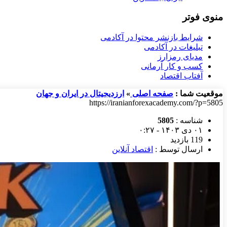
منوی فوتر
شرایط بازنشر محتوا در آکادمی
تبلیغات در آکادمی
مدیای رمزارز
کسب و کار آرمانی
آفتاب اقتصاد
موقعیت شما :
صفحه اصلی
»
ارزدیجیتال در ایران و جهان
https://iranianforexacademy.com/?p=5805
شناسه :
5805
۰۱ دی ۱۴۰۳ - ۰:۲۷
119 بازدید
ارسال توسط :
اقتصاد آنلاین