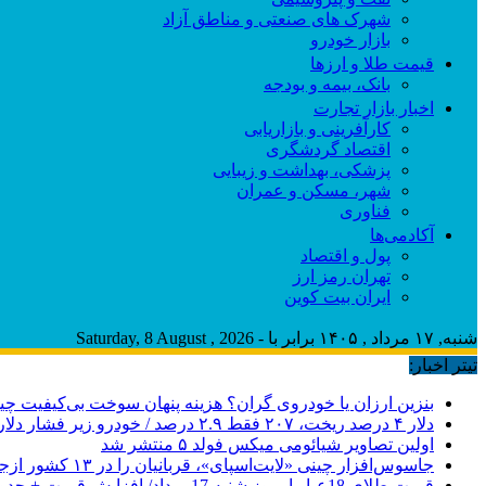
شهرک های صنعتی و مناطق آزاد
بازار خودرو
قیمت طلا و ارزها
بانک، بیمه و بودجه
اخبار بازار تجارت
کارآفرینی و بازاریابی
اقتصاد گردشگری
پزشکی، بهداشت و زیبایی
شهر، مسکن و عمران
فناوری
آکادمی‌ها
پول و اقتصاد
تهران رمز ارز
ایران بیت کوین
شنبه, ۱۷ مرداد , ۱۴۰۵ برابر با - Saturday, 8 August , 2026
تیتر اخبار:
بنزین ارزان یا خودروی گران؟ هزینه پنهان سوخت بی‌کیفیت 
دلار ۴ درصد ریخت، ۲۰۷ فقط ۲.۹ درصد / خودرو زیر فشار دلار کوتاه می‌آید؟
اولین تصاویر شیائومی میکس فولد ۵ منتشر شد
جاسوس‌افزار چینی «لایت‌اسپای»، قربانیان را در ۱۳ کشور ازجمله آمریکا هدف گرفت
قیمت طلای 18عیار امروز شنبه 17مرداد/ افزایش قیمت + جدول و جزئیات