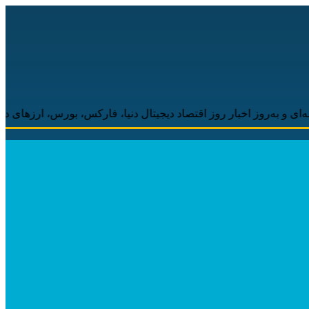
ار روز اقتصاد دیجیتال دنیا، فارکس، بورس، ارزهای دیجیتال همراه شما 