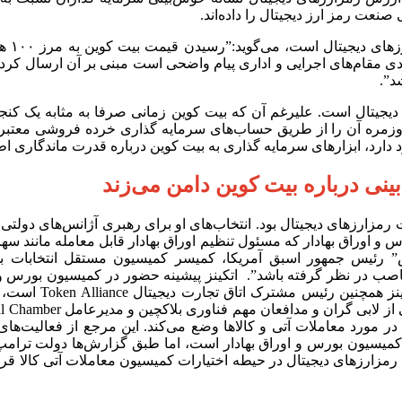
عت رمز ارز دیجیتال را داده‌اند.
“راما
صدی مقام‌های اجرایی و اداری پیام واضحی است مبنی بر آن ارسال کرده
شد”.
یتال است. علیرغم آن که بیت کوین زمانی صرفا به مثابه یک کنجکا
روزمره آن را از طریق حساب‌های سرمایه گذاری خرده فروشی معتبر خ
د دارد، ابزار‌های سرمایه گذاری به بیت کوین درباره قدرت ماندگاری ا
نی درباره بیت کوین دامن می‌زند
ارز‌های دیجیتال بود. انتخاب‌های او برای رهبری آژانس‌های دولتی 
اوراق بهادار که مسئول تنظیم اوراق بهادار قابل معامله مانند سهام
ئیس جمهور اسبق آمریکا، کمیسر کمیسیون مستقل انتخابات بود.
ناصب در نظر گرفته باشد”. اتکینز پیشینه حضور در کمیسیون بورس و ا
یکی از مدافعان بس
سیون معاملات آتی کالا (CFTC) که قوانینی را در مورد معاملات آتی و کالا‌ها وضع می‌کند. ا
کمیسیون بورس و اوراق بهادار است، اما طبق گزارش‌ها دولت ترامپ د
 شود، رمزارز‌های دیجیتال در حیطه اختیارات کمیسیون معاملات آتی کال