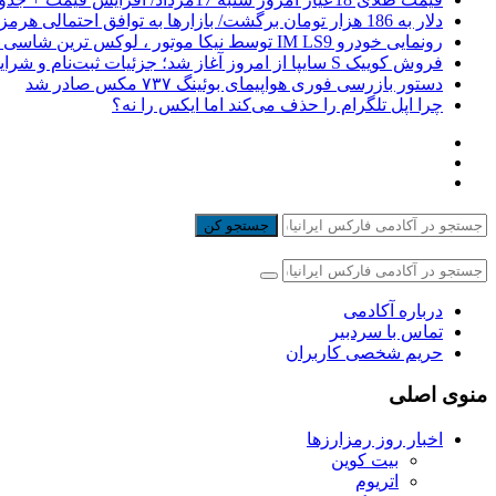
دلار به 186 هزار تومان برگشت/ بازارها به توافق احتمالی هرمز چه واکنشی نشان دادند؟
رونمایی خودرو IM LS9 توسط نیکا موتور ، لوکس ترین شاسی بلند EREV در ایران
فروش کوییک S سایپا از امروز آغاز شد؛ جزئیات ثبت‌نام و شرایط
دستور بازرسی فوری هواپیمای بوئینگ ۷۳۷ مکس صادر شد
چرا اپل تلگرام را حذف می‌کند اما ایکس را نه؟
جستجو کن
درباره آکادمی
تماس با سردبیر
حریم شخصی کاربران
منوی اصلی
اخبار روز رمزارزها
بیت کوین
اتریوم