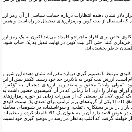
 واسودوان” استاد اقتصاد در دانشگاه ایالتی کلرادو که منتقد ارز‌های دیجیتال است، می‌گوید:”رسیدن قیمت بیت کوین به مرز ۱۰۰ هزار دلار نشان دهنده انتظارات درباره حمایت سیاسی از آن رمز ارز
 که استقبال از بیت کوین و رمزارز‌های دیجیتال در راه است و همین
وی خاص برای افراد ماجراجو قلمداد می‌شد اکنون به یک رمز ارز
ریداری کنند. حتی اگر بیت کوین در نهایت تبدیل به یک حباب شود،
طمینان خاطر بخشیده اند.
کلیدی مرتبط با تصمیم گیری درباره مقررات نشان دهنده این شور و
 است، ارزش بیت کوین به بالاترین حد خود رسید. اتکینز پیش از این
 “مولی وایت” محقق و منتقد رمز ارز‌های دیجیتال به “وُکس”
وراق بهادار را دارد، اما زمانی که در آن کمیسیون حضور داشت به
یار قوی برای مقررات زدایی تبدیل شده بود. اتکینز همچنین رئیس مشترک اتاق تجارت دیجیتال Token Alliance است، یک گروه لابی گر صنعتی که از مقررات زدایی در حوزه رمزارز‌های
دیجیتال حمایت می‌کند. این شایعه مطرح شده که “پریان بورینگ” یکی از لابی گران و مدافعان مهم فناوری بلاکچین و مدیرعامل The Digital Chamber یکی از گزینه‌های برتر ترامپ برای تصدی یک سِمت کلیدی
ین مرجع از فعالیت‌های بازار در برابر دستکاری، تقلب، و سوءاستفاده در شیوه‌های معامله
ر عوض قصد دارد آن را به عنوان یک کالا قلمداد کرده و تنظیمات
ا قرار خواهند گرفت که اغلب به نظر می‌رسد در موضع گیری خود نسبت