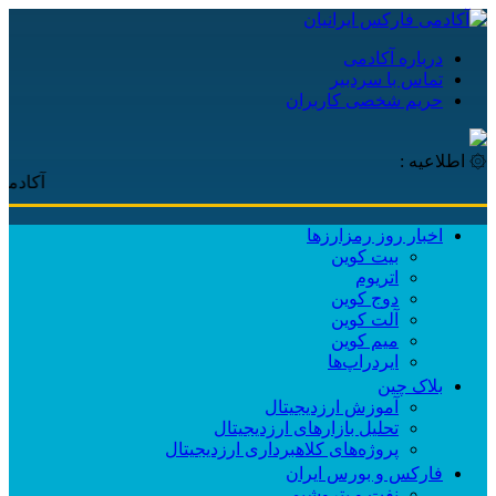
درباره آکادمی
تماس با سردبیر
حریم شخصی کاربران
۞ اطلاعیه :
آکادمی فارکس
اخبار روز رمزارزها
بیت کوین
اتریوم
دوج کوین
آلت کوین
میم کوین‌
ایردراپ‌ها
بلاک چین
آموزش ارزدیجیتال
تحلیل بازارهای ارزدیجیتال
پروژه‌های کلاهبرداری ارزدیجیتال
فارکس و بورس ایران
نفت و پتروشیمی