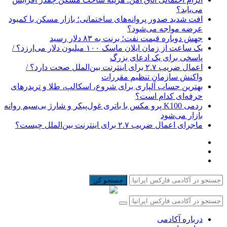
می‌یابد؟
افت شدید صدور پروانه‌های ساختمانی؛ بازار مسکن با کمبود
عرضه مواجه می‌شود؟
جهش دوباره قیمت نفت؛ برنت به ۸۳ دلار رسید
یک ساعت از زمان ایلان ماسک ۱۰۰ میلیون دلار می‌ارزد؟ /
پاسخی برای یک ادعای بزرگ
اعمال ضریب ۲.۷ برای اینترنت بین‌الملل صحت دارد؟ /
واکنش سازمان تنظیم مقررات
بهترین حساب آلپاری برای شروع، اسکالپ، طلا و تریدرهای
حرفه‌ای کدام است؟
ردمی K100 پرو مکس با باتری غول‌پیکر و شارژ بی‌سیم روانه
بازار می‌شود
ماجرای اعمال ضریب ۲.۷ برای اینترنت بین‌الملل چیست؟
جستجو کن
درباره آکادمی