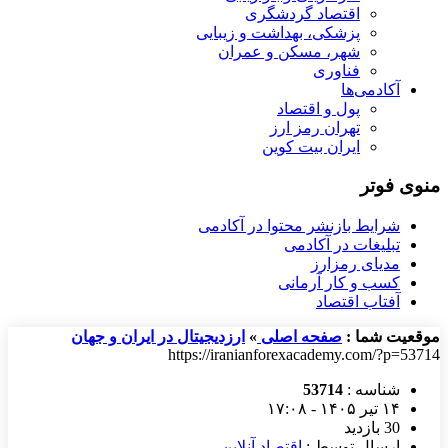
اقتصاد گردشگری
پزشکی، بهداشت و زیبایی
شهر، مسکن و عمران
فناوری
آکادمی‌ها
پول و اقتصاد
تهران رمز ارز
ایران بیت کوین
منوی فوتر
شرایط بازنشر محتوا در آکادمی
تبلیغات در آکادمی
مدیای رمزارز
کسب و کار آرمانی
آفتاب اقتصاد
موقعیت شما :
صفحه اصلی
»
ارزدیجیتال در ایران و جهان
https://iranianforexacademy.com/?p=53714
شناسه :
53714
۱۴ تیر ۱۴۰۵ - ۱۷:۰۸
30 بازدید
ارسال توسط :
اقتصاد آنلاین