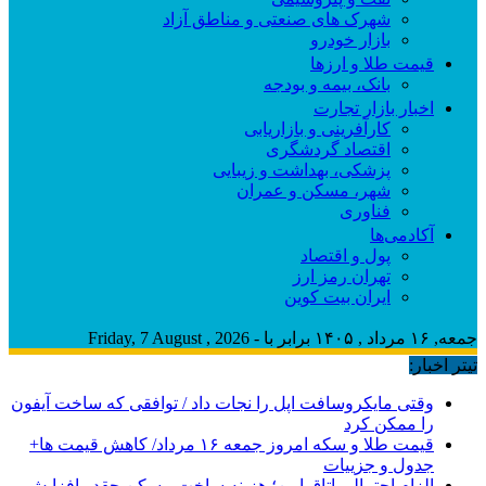
شهرک های صنعتی و مناطق آزاد
بازار خودرو
قیمت طلا و ارزها
بانک، بیمه و بودجه
اخبار بازار تجارت
کارآفرینی و بازاریابی
اقتصاد گردشگری
پزشکی، بهداشت و زیبایی
شهر، مسکن و عمران
فناوری
آکادمی‌ها
پول و اقتصاد
تهران رمز ارز
ایران بیت کوین
جمعه, ۱۶ مرداد , ۱۴۰۵ برابر با - Friday, 7 August , 2026
تیتر اخبار:
وقتی مایکروسافت اپل را نجات داد / توافقی که ساخت آیفون
را ممکن کرد
قیمت طلا و سکه امروز جمعه ۱۶ مرداد/ کاهش قیمت ها+
جدول و جزییات
الزام احتمالی اتاق امن؛ هزینه ساخت مسکن چقدر افزایش