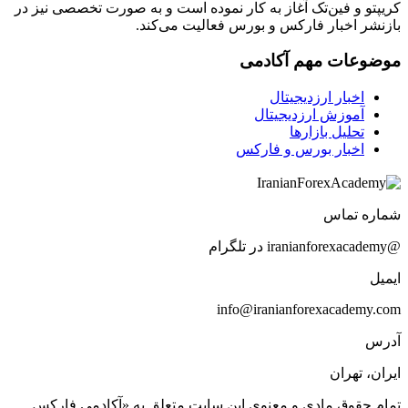
کریپتو و فین‌تک آغاز به کار نموده است و به صورت تخصصی نیز در
بازنشر اخبار فارکس و بورس فعالیت می‌کند.
موضوعات مهم آکادمی
اخبار ارزدیجیتال
آموزش ارزدیجیتال
تحلیل بازارها
اخبار بورس و فارکس
شماره تماس
@iranianforexacademy در تلگرام
ایمیل
info@iranianforexacademy.com
آدرس
ایران، تهران
تمام حقوق مادی و معنوی این سایت متعلق به «آکادمی فارکس