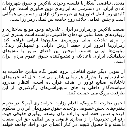
متحده، تناقضی آشکار با فلسفه وجودی بلاکچین و حقوق شهروندان
عادی ایران، در دسترسی به ابزار‌های نوین فناوری است؛ چرا که
کلیدی‌ترین اصل فناوری‌های غیرمتمرکز، آزادی و دسترسی همگانی
است و چنین اقدامی خلاف روح جامعه بین‌المللی رمزارز است.
صنعت بلاکچین و رمزارز در ایران، علی‌رغم وجود موانع ساختاری و
رویکرد‌های بعضا سلبی نهاد‌های حاکمیتی، توانسته است بستری امن
را برای تبادلات مالی روزمره‌ی میلیون‌ها ایرانی فراهم کند.
رمزارز‌ها امروز ابزار حفظ ارزش دارایی و تسهیل‌گر زندگی
میلیون‌ها ایرانی هستند. آمیختن این فضای نوآور با تنش‌های
دیپلماتیک، ابزاری ناعادلانه و تضییع‌کننده حقوق عموم مردم ایران
است.
از سویی دیگر چنین اتفاقاتی لزوم تغییر نگاه بنیادین حاکمیت به
صنایع نوآور را بیش از هر زمانی یاداور می‌شود، حال که تحریم‌های
ناعادلانه صنایع نوآور را هدف قرارداده است، انتظار می‌رود
سیاست‌گذار داخلی به جای مانع‌تراشی‌های رگولاتوری، از این
ظرفیت بزرگ ملی حمایت کنند.
انجمن تجارت الکترونیک، اقدام وزارت خزانه‌داری آمریکا در تحریم
پلتفرم‌های بخش خصوصی و تحدید حقوق شهروندان ایران را محکوم
کرده و ضمن حفظ امید و اراده برای توسعه، پیگیری حقوقی جهت
رفع این تحریم‌ها را از مجاری قانونی و بین‌المللی، حق این صنعت
دانسته و تا حصول نتیجه، در کنار اعضای خود و آحاد جامعه خواهد