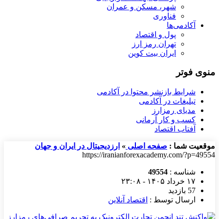
شهر، مسکن و عمران
فناوری
آکادمی‌ها
پول و اقتصاد
تهران رمز ارز
ایران بیت کوین
منوی فوتر
شرایط بازنشر محتوا در آکادمی
تبلیغات در آکادمی
مدیای رمزارز
کسب و کار آرمانی
آفتاب اقتصاد
موقعیت شما :
صفحه اصلی
»
ارزدیجیتال در ایران و جهان
https://iranianforexacademy.com/?p=49554
شناسه :
49554
۱۷ خرداد ۱۴۰۵ - ۲۳:۰۸
57 بازدید
ارسال توسط :
اقتصاد آنلاین