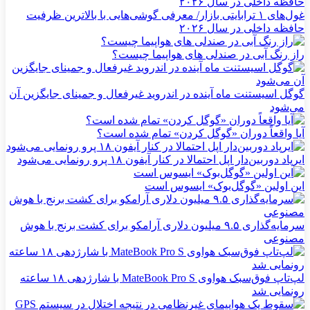
غول‌های ۱ ترابایتی بازار/ معرفی گوشی‌هایی با بالاترین ظرفیت
حافظه داخلی در سال ۲۰۲۶
راز رنگ آبی در صندلی های هواپیما چیست؟
گوگل اسیستنت ماه آینده در اندروید غیرفعال و جمینای جایگزین آن
می‌شود
آیا واقعاً دوران «گوگل کردن» تمام شده است؟
ایرپاد دوربین‌دار اپل احتمالا در کنار آیفون ۱۸ پرو رونمایی می‌شود
این اولین «گوگل‌بوک» ایسوس است
سرمایه‌گذاری ۹.۵ میلیون دلاری آرامکو برای کشت برنج با هوش
مصنوعی
لپ‌تاپ فوق‌سبک هواوی MateBook Pro S با شارژدهی ۱۸ ساعته
رونمایی شد