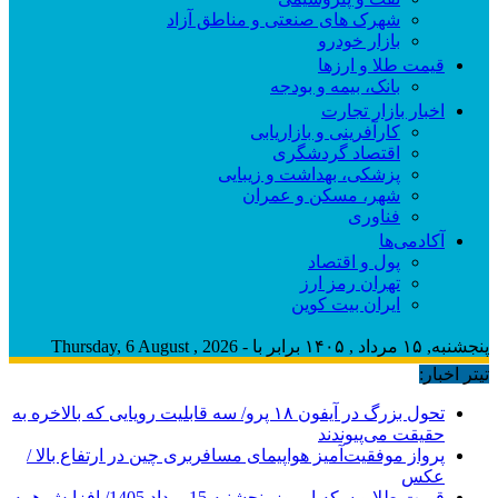
شهرک های صنعتی و مناطق آزاد
بازار خودرو
قیمت طلا و ارزها
بانک، بیمه و بودجه
اخبار بازار تجارت
کارآفرینی و بازاریابی
اقتصاد گردشگری
پزشکی، بهداشت و زیبایی
شهر، مسکن و عمران
فناوری
آکادمی‌ها
پول و اقتصاد
تهران رمز ارز
ایران بیت کوین
پنجشنبه, ۱۵ مرداد , ۱۴۰۵ برابر با - Thursday, 6 August , 2026
تیتر اخبار:
تحول بزرگ در آیفون ۱۸ پرو/ سه قابلیت رویایی که بالاخره به
حقیقت می‌پیوندند
پرواز موفقیت‌آمیز هواپیمای مسافربری چین در ارتفاع بالا /
عکس
قیمت طلا و سکه امروز پنجشنبه 15مرداد 1405/ افزایش همه